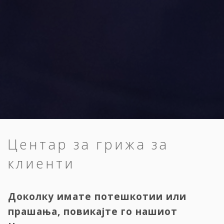
Центар за грижа за
клиенти
Доколку имате потешкотии или
прашања, повикајте го нашиот