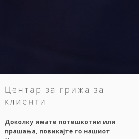
Центар за грижа за
клиенти
Доколку имате потешкотии или
прашања, повикајте го нашиот