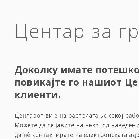
Центар за г
Доколку имате потешк
повикајте го нашиот Це
клиенти.
Центарот ви е на располагање секој работ
Можете да се јавите на некој од наведен
да нѐ контактирате на електронската ад