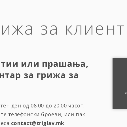
рижа за клиент
отии или прашања,
нтар за грижа за
ен ден од 08:00 до 20:00 часот.
ите телефонски броеви, или пак
реса
contact@triglav.mk
.