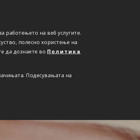
а работењето на веб услугите.
ОНЛАЈН
ПРИЈАВИ ШТЕТА
уство, полесно користење на
те да дознаете во
Политика
олачињата. Подесувањата на