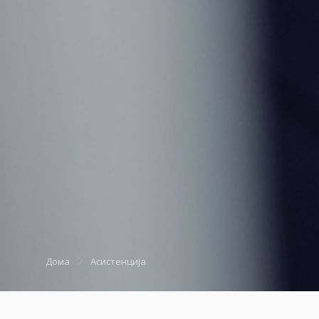
Дома
Асистенција