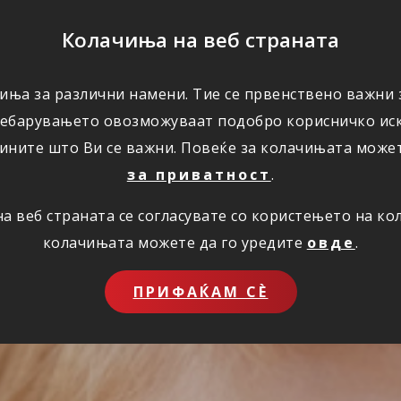
ПОМОШ
Колачиња на веб страната
иња за различни намени. Тие се првенствено важни з
ПОВОЛНОСТИ
КОРИСНО
ЗА НАС
ребарувањето овозможуваат подобро корисничко иск
ините што Ви се важни. Повеќе за колачињата може
за приватност
.
 веб страната се согласувате со користењето на к
колачињата можете да го уредите
овде
.
ПРИФАЌАМ СЀ