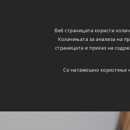
ФИЗИЧКИ
ПРАВНИ
ЛИЦА
ЛИЦА
Веб страницата користи колач
ОСИГУРУВАЊЕ
ШТЕТИ
Колачињата за анализа на п
страницата и приказ на содрж
Со натамошно користење на