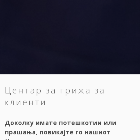
Центар за грижа за
клиенти
Доколку имате потешкотии или
прашања, повикајте го нашиот