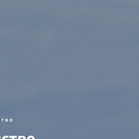
СТВО
ство