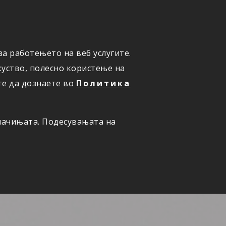
а работењето на веб услугите.
ОНЛАЈН
ПРИЈАВИ ШТЕТА
уство, полесно користење на
те да дознаете во
Политика
олачињата. Подесувањата на