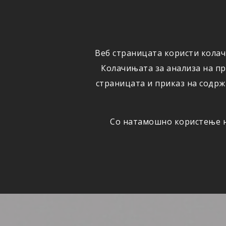
ФИЗИЧКИ
ПРАВНИ
ЛИЦА
ЛИЦА
Веб страницата користи колач
ОСИГУРУВАЊЕ
ШТЕТИ
Колачињата за анализа на п
страницата и приказ на содрж
Со натамошно користење на