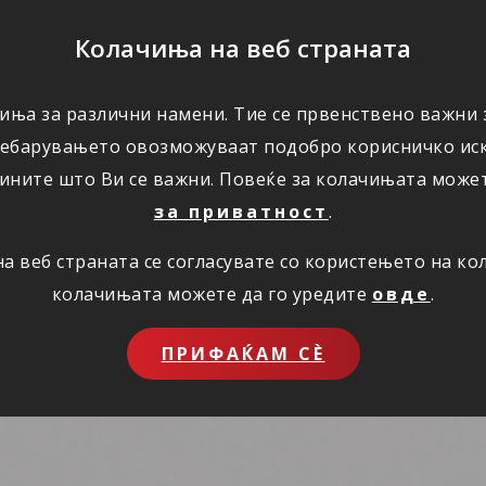
ПОМОШ
Колачиња на веб страната
иња за различни намени. Тие се првенствено важни з
ПОВОЛНОСТИ
КОРИСНО
ЗА НАС
ребарувањето овозможуваат подобро корисничко иск
ините што Ви се важни. Повеќе за колачињата може
за приватност
.
 веб страната се согласувате со користењето на к
колачињата можете да го уредите
овде
.
ПРИФАЌАМ СЀ