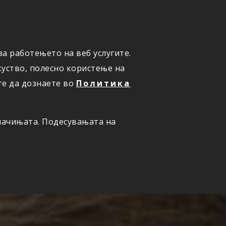
а работењето на веб услугите.
ОНЛАЈН
ПРИЈАВИ ШТЕТА
уство, полесно користење на
те да дознаете во
Политика
олачињата. Подесувањата на