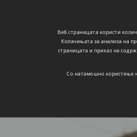
ФИЗИЧКИ
ПРАВНИ
ЛИЦА
ЛИЦА
Веб страницата користи колач
ОСИГУРУВАЊЕ
ШТЕТИ
Колачињата за анализа на п
страницата и приказ на содрж
Со натамошно користење на