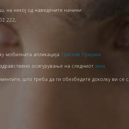
ш, на некој од наведените начини:
02 222,
еку мобилната апликација
Триглав Пријава
 здравствено осигурување на следниот
линк
ентите, што треба да ги обезбедите доколку ви се с