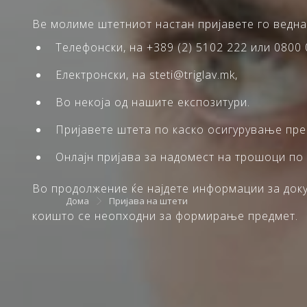
Ве молиме штетниот настан пријавете го ведна
Телефонски, на +389 (2) 5102 222 или 0800 
Електронски, на steti@triglav.mk,
Во некоја од нашите експозитури.
Пријавете штета по каско осигурување пр
Онлајн пријава за надомест на трошоци по
Во продолжение ќе најдете информации за докум
Дома
Пријава на штети
коишто се неопходни за формирање предмет.