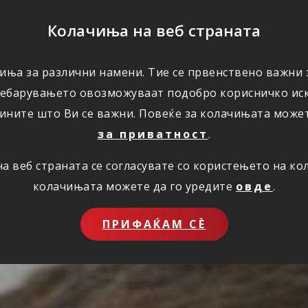
ПОМОШ
Колачиња на веб страната
иња за различни намени. Тие се првенствено важни з
ПОВОЛНОСТИ
КОРИСНО
ЗА НАС
ребарувањето овозможуваат подобро корисничко иск
ините што Ви се важни. Повеќе за колачињата може
за приватност
.
 веб страната се согласувате со користењето на к
колачињата можете да го уредите
овде
.
ПРИФАЌАМ СЀ