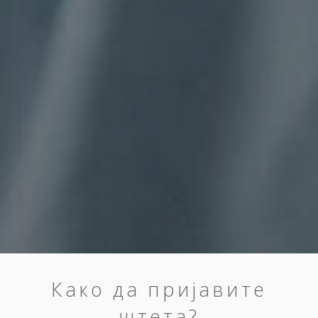
Како да пријавите
штета?