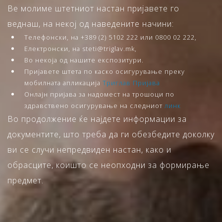
Ве молиме штетниот настан пријавете го
веднаш, на некој од наведените начини:
Телефонски, на +389 (2) 5102 222 или 0800 02 222,
Електронски, на steti@triglav.mk,
Во некоја од нашите експозитури.
Пријавете штета по каско осигурување преку
мобилната апликација
Триглав Пријава
Онлајн пријава за надомест на трошоци по
здравствено осигурување на следниот
линк
Во продолжение ќе најдете информации за
документите, што треба да ги обезбедите доколку
ви се случи непредвиден настан, како и
обрасците, коишто се неопходни за формирање
предмет.