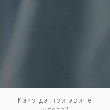
Како да пријавите
штета?