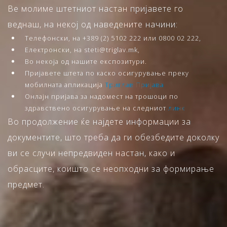
Ве молиме штетниот настан пријавете го
веднаш, на некој од наведените начини:
Телефонски, на +389 (2) 5102 222 или 0800 02 222,
Електронски, на steti@triglav.mk,
Во некоја од нашите експозитури.
Пријавете штета по каско осигурување преку
мобилната апликација
Триглав Пријава
Онлајн пријава за надомест на трошоци по
здравствено осигурување на следниот
линк
Во продолжение ќе најдете информации за
документите, што треба да ги обезбедите доколку
ви се случи непредвиден настан, како и
обрасците, коишто се неопходни за формирање
предмет.