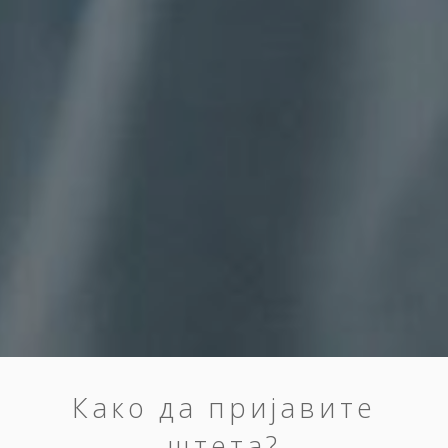
Како да пријавите
штета?