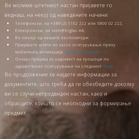
Ве молиме штетниот настан пријавете го
веднаш, на некој од наведените начини:
Телефонски, на +389 (2) 5102 222 или 0800 02 222,
Електронски, на steti@triglav.mk,
Во некоја од нашите експозитури.
Пријавете штета по каско осигурување преку
мобилната апликација
Триглав Пријава
Онлајн пријава за надомест на трошоци по
здравствено осигурување на следниот
линк
Во продолжение ќе најдете информации за
документите, што треба да ги обезбедите доколку
ви се случи непредвиден настан, како и
обрасците, коишто се неопходни за формирање
предмет.