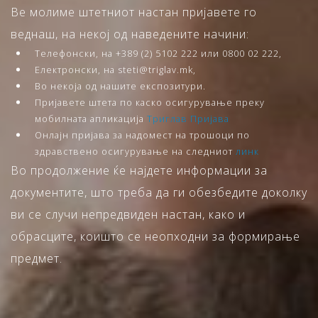
Ве молиме штетниот настан пријавете го
веднаш, на некој од наведените начини:
Телефонски, на +389 (2) 5102 222 или 0800 02 222,
Електронски, на steti@triglav.mk,
Во некоја од нашите експозитури.
Пријавете штета по каско осигурување преку
мобилната апликација
Триглав Пријава
Онлајн пријава за надомест на трошоци по
здравствено осигурување на следниот
линк
Во продолжение ќе најдете информации за
документите, што треба да ги обезбедите доколку
ви се случи непредвиден настан, како и
обрасците, коишто се неопходни за формирање
предмет.