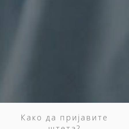
Како да пријавите
штета?