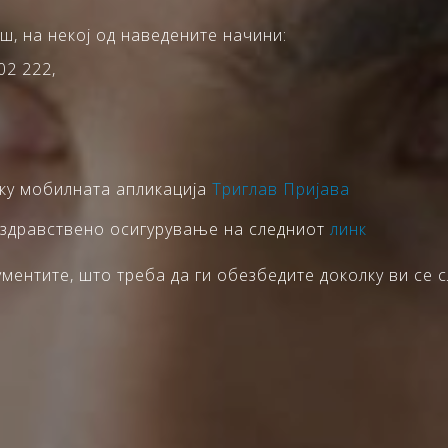
ш, на некој од наведените начини:
02 222,
еку мобилната апликација
Триглав Пријава
 здравствено осигурување на следниот
линк
ентите, што треба да ги обезбедите доколку ви се с