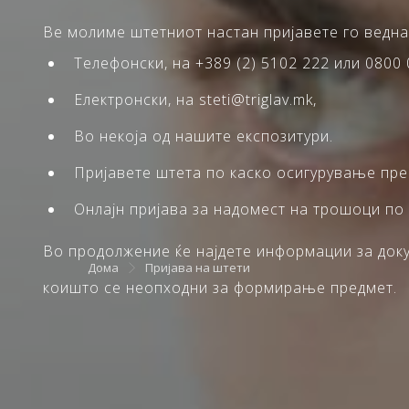
Ве молиме штетниот настан пријавете го ведна
Телефонски, на +389 (2) 5102 222 или 0800 
Електронски, на steti@triglav.mk,
Во некоја од нашите експозитури.
Пријавете штета по каско осигурување пр
Онлајн пријава за надомест на трошоци по
Во продолжение ќе најдете информации за докум
Дома
Пријава на штети
коишто се неопходни за формирање предмет.