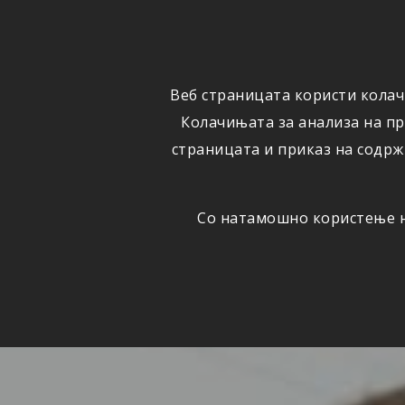
ФИЗИЧКИ
ПРАВНИ
ЛИЦА
ЛИЦА
Веб страницата користи колач
ОСИГУРУВАЊЕ
ШТЕТИ
Колачињата за анализа на п
страницата и приказ на содрж
Со натамошно користење на