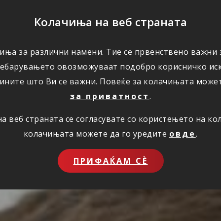
ПОМОШ
Колачиња на веб страната
иња за различни намени. Тие се првенствено важни з
ПОВОЛНОСТИ
КОРИСНО
ЗА НАС
ребарувањето овозможуваат подобро корисничко иск
ините што Ви се важни. Повеќе за колачињата може
за приватност
.
 веб страната се согласувате со користењето на к
колачињата можете да го уредите
овде
.
ПРИФАЌАМ СЀ