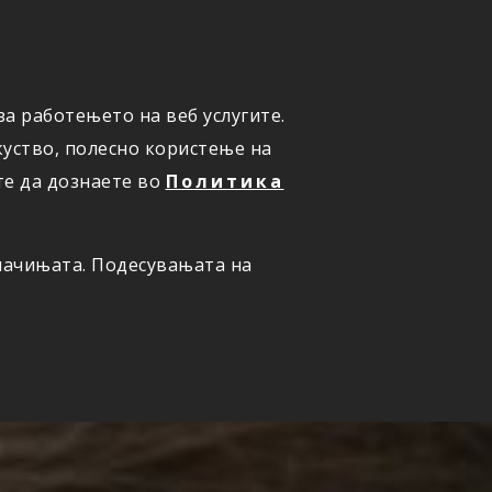
а работењето на веб услугите.
ОНЛАЈН
ПРИЈАВИ ШТЕТА
уство, полесно користење на
те да дознаете во
Политика
олачињата. Подесувањата на