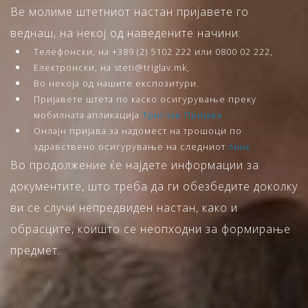
Ве молиме штетниот настан пријавете го
веднаш, на некој од наведените начини:
Телефонски, на +389 (2) 5102 222 или 0800 02 222,
Електронски, на steti@triglav.mk,
Во некоја од нашите експозитури.
Пријавете штета по каско осигурување преку
мобилната апликација
Триглав Пријава
Онлајн пријава за надомест на трошоци по
здравствено осигурување на следниот
линк
Во продолжение ќе најдете информации за
документите, што треба да ги обезбедите доколку
ви се случи непредвиден настан, како и
обрасците, коишто се неопходни за формирање
предмет.