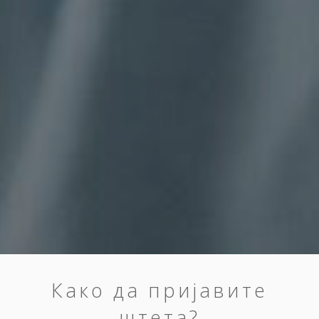
Како да пријавите
штета?