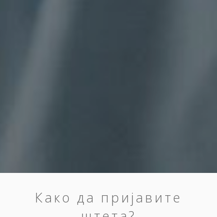
Како да пријавите
штета?