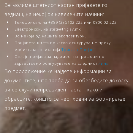
Ве молиме штетниот настан пријавете го
веднаш, на некој од наведените начини:
Телефонски, на +389 (2) 5102 222 или 0800 02 222,
Електронски, на steti@triglav.mk,
Во некоја од нашите експозитури.
Пријавете штета по каско осигурување преку
мобилната апликација
Триглав Пријава
Онлајн пријава за надомест на трошоци по
здравствено осигурување на следниот
линк
Во продолжение ќе најдете информации за
документите, што треба да ги обезбедите доколку
ви се случи непредвиден настан, како и
обрасците, коишто се неопходни за формирање
предмет.