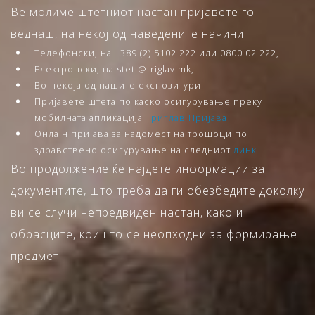
Ве молиме штетниот настан пријавете го
веднаш, на некој од наведените начини:
Телефонски, на +389 (2) 5102 222 или 0800 02 222,
Електронски, на steti@triglav.mk,
Во некоја од нашите експозитури.
Пријавете штета по каско осигурување преку
мобилната апликација
Триглав Пријава
Онлајн пријава за надомест на трошоци по
здравствено осигурување на следниот
линк
Во продолжение ќе најдете информации за
документите, што треба да ги обезбедите доколку
ви се случи непредвиден настан, како и
обрасците, коишто се неопходни за формирање
предмет.