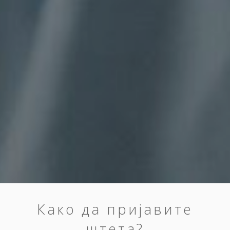
Како да пријавите
штета?