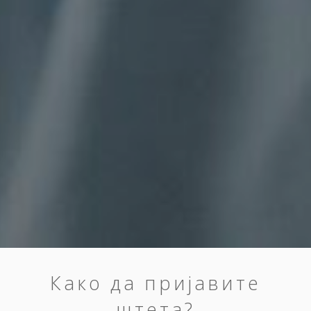
Како да пријавите
штета?