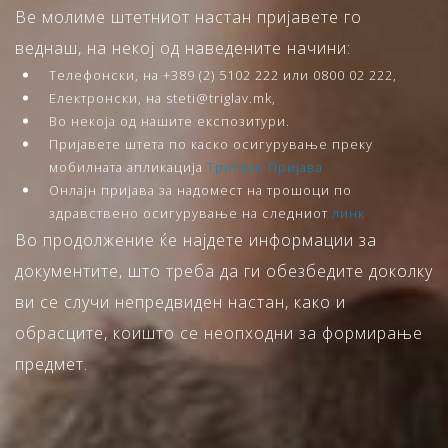
Ве молиме штетниот настан пријавете го
веднаш, на некој од наведените начини:
Телефонски, на +389 (2) 5102 222 или 0800 02 222,
Електронски, на steti@triglav.mk,
Во некоја од нашите експозитури.
Пријавете штета по каско осигурување преку
мобилната апликација
Триглав Пријава
Онлајн пријава за надомест на трошоци по
здравствено осигурување на следниот
линк
Во продолжение ќе најдете информации за
документите, што треба да ги обезбедите доколку
ви се случи непредвиден настан, како и
обрасците, коишто се неопходни за формирање
предмет.