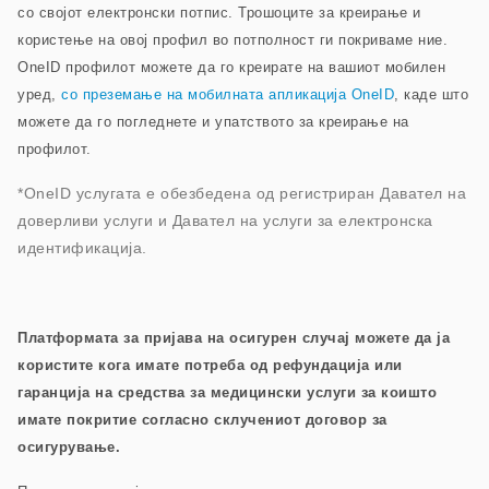
со својот електронски потпис. Трошоците за креирање и
користење на овој профил во потполност ги покриваме ние.
OneID профилот можете да го креирате на вашиот мобилен
уред,
со преземање на мобилната апликација OneID
, каде што
можете да го погледнете и упатството за креирање на
профилот
.
*OneID услугата е обезбедена од регистриран Давател на
доверливи услуги и Давател на услуги за електронска
идентификација.
Платформата за пријава на осигурен случај можете да ја
користите кога имате потреба од рефундација или
гаранција на средства за медицински услуги за коишто
имате покритие согласно склучениот договор за
осигурување.