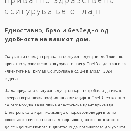
осигурување онлајн
Едноставно, брзо и безбедно од
удобноста на вашиот дом.
Услугата за онлајн пријава на осигурен случај по доброволно
приватно здравствено осигурување преку OneID е достапна за
клиентите на Триглав Осигурување од 1-ви април, 2024
година.
За да пријавите осигурен случај онлајн, потребно е да имате
креиран кориснички профил на апликацијата OneID, со кој што
се овозможува ваша лична електронска идентификација.
Електронската идентификација е најсовремено дигитално
решение со високо ниво на доверливост, со кое што можете
да се идентификувате и дигитално да потпишувате документи