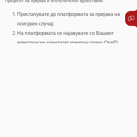
Процесот на пријава е исклучително едноставен:
Пристапувате до платформата за пријава на
осигурен случај;
На платформата се најавувате со Вашиот
електронски идентитет креиран преку OneID,
откако сте се регистрирале и сте креирале OneID
профил;
Го избирате датумот на осигурен случај (датумот
на користење на здравствена услуга);
Ја прикачувате соодветната медицинска и
останата документација, која што е потребна за
обработка и решавање на осигурениот случај;
Процесот на пријава завршува со генерирање на
образец за пријава, кој што едноставно дигитално