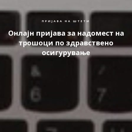
ПРИЈАВА НА ШТЕТИ
Онлајн пријава за надомест на
трошоци по здравствено
осигурување