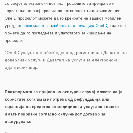
со својот електронски потпис. Трошоците за креирање и
користење на овој профил во потполност ги покриваме ние.
OneID профилот можете да го креирате на вашиот мобилен
уред,
со преземање на мобилната апликација OneID
, каде што
можете да го погледнете и упатството за креирање на
профилот
.
*OneID услугата е обезбедена од регистриран Давател на
доверливи услуги и Давател на услуги за електронска
идентификација.
Платформата за пријава на осигурен случај можете да ја
користите кога имате потреба од рефундација или
гаранција на средства за медицински услуги за коишто
имате покритие согласно склучениот договор за
осигурување.