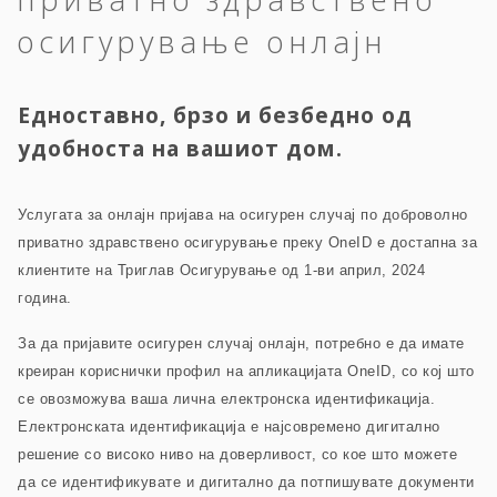
осигурување онлајн
Едноставно, брзо и безбедно од
удобноста на вашиот дом.
Услугата за онлајн пријава на осигурен случај по доброволно
приватно здравствено осигурување преку OneID е достапна за
клиентите на Триглав Осигурување од 1-ви април, 2024
година.
За да пријавите осигурен случај онлајн, потребно е да имате
креиран кориснички профил на апликацијата OneID, со кој што
се овозможува ваша лична електронска идентификација.
Електронската идентификација е најсовремено дигитално
решение со високо ниво на доверливост, со кое што можете
да се идентификувате и дигитално да потпишувате документи