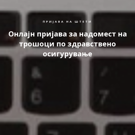
ПРИЈАВА НА ШТЕТИ
Онлајн пријава за надомест на
трошоци по здравствено
осигурување