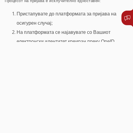
Процесот на пријава е исклучително едноставен:
Пристапувате до платформата за пријава на
осигурен случај;
На платформата се најавувате со Вашиот
електронски идентитет креиран преку OneID,
откако сте се регистрирале и сте креирале OneID
профил;
Го избирате датумот на осигурен случај (датумот
на користење на здравствена услуга);
Ја прикачувате соодветната медицинска и
останата документација, која што е потребна за
обработка и решавање на осигурениот случај;
Процесот на пријава завршува со генерирање на
образец за пријава, кој што едноставно дигитално