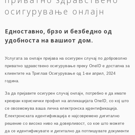
осигурување онлајн
Едноставно, брзо и безбедно од
удобноста на вашиот дом.
Услугата за онлајн пријава на осигурен случај по доброволно
приватно здравствено осигурување преку OneID е достапна за
клиентите на Триглав Осигурување од 1-ви април, 2024
година.
За да пријавите осигурен случај онлајн, потребно е да имате
креиран кориснички профил на апликацијата OneID, со кој што
се овозможува ваша лична електронска идентификација.
Електронската идентификација е најсовремено дигитално
решение со високо ниво на доверливост, со кое што можете
да се идентификувате и дигитално да потпишувате документи