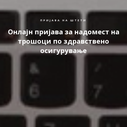
ПРИЈАВА НА ШТЕТИ
Онлајн пријава за надомест на
трошоци по здравствено
осигурување