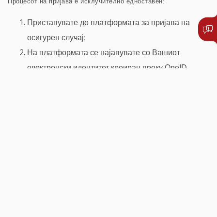
Процесот на пријава е исклучително едноставен:
Пристапувате до платформата за пријава на
осигурен случај;
На платформата се најавувате со Вашиот
електронски идентитет креиран преку OneID,
откако сте се регистрирале и сте креирале OneID
профил;
Го избирате датумот на осигурен случај (датумот
на користење на здравствена услуга);
Ја прикачувате соодветната медицинска и
останата документација, која што е потребна за
обработка и решавање на осигурениот случај;
Процесот на пријава завршува со генерирање на
образец за пријава, кој што едноставно дигитално