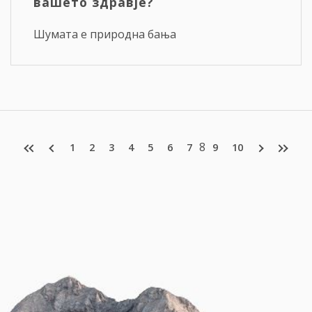
вашето здравје?
Шумата е природна бања
8
1
2
3
4
5
6
7
9
10