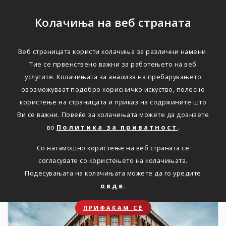
Колачиња на веб страната
Веб страницата користи колачиња за различни намени.
НОВОСТИ
Тие се првенствено важни за работењето на веб
услугите. Колачињата за анализа на пребарувањето
Актуелно
овозможуваат подобро корисничко искуство, полесно
користење на страницата и приказ на содржините што
Ви се важни. Повеќе за колачињата можете да дознаете
Дома
Новости
во
Политика за приватност
.
Со натамошно користење на веб страната се
согласувате со користењето на колачињата.
19. 09. 2023
Подесувањата на колачињата можете да го уредите
овде
.
ПРИФАЌАМ СЀ