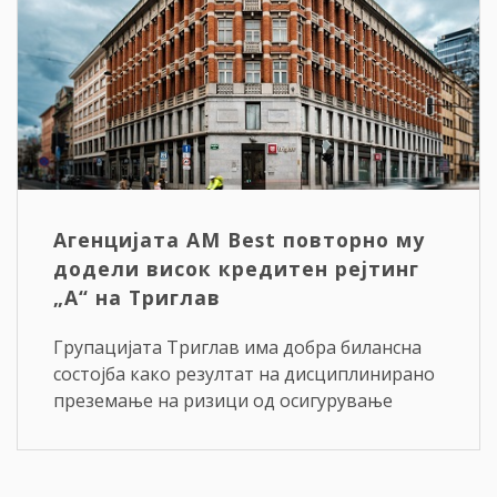
Агенцијата AM Best повторно му
додели висок кредитен рејтинг
„A“ на Триглав
Групацијата Триглав има добра билансна
состојба како резултат на дисциплинирано
преземање на ризици од осигурување