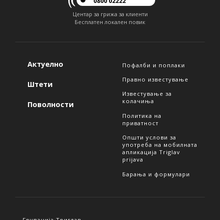
0800 02222
Центар за грижа за клиенти
Бесплатен локален повик
Актуелно
Пофалби и поплаки
Правно известување
Штети
Известување за
колачиња
Поволности
Политика на
приватност
Општи услови за
употреба на мобилната
апликација Triglav
prijava
Барања и формулари
Групација Триглав