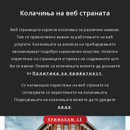
Колачиња на веб страната
Веб страницата користи колачиња за различни намени.
НОВОСТИ
Тие се првенствено важни за работењето на веб
услугите. Колачињата за анализа на пребарувањето
Актуелно
овозможуваат подобро корисничко искуство, полесно
користење на страницата и приказ на содржините што
Ви се важни. Повеќе за колачињата можете да дознаете
Дома
Новости
во
Политика за приватност
.
Со натамошно користење на веб страната се
согласувате со користењето на колачињата.
12. 12. 2024
Подесувањата на колачињата можете да го уредите
овде
.
ПРИФАЌАМ СЀ