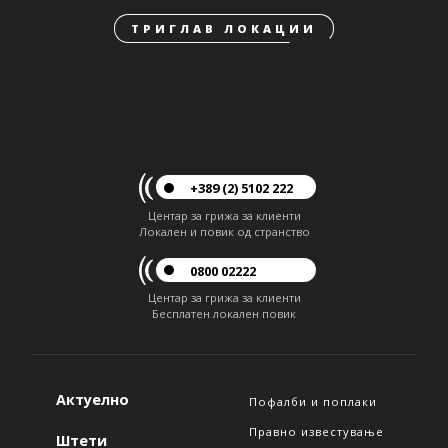
ТРИГЛАВ ЛОКАЦИИ
+389 (2) 5102 222
Центар за грижа за клиенти
Локален и повик од странство
0800 02222
Центар за грижа за клиенти
Бесплатен локален повик
Актуелно
Пофалби и поплаки
Правно известување
Штети