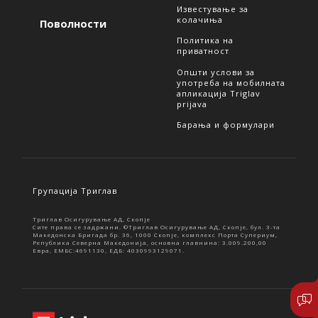
Известување за
колачиња
Поволности
Политика на
приватност
Општи услови за
употреба на мобилната
апликација Triglav
prijava
Барања и формулари
Групација Триглав
Триглав Осигурување АД, Скопје
Сите права се задржани. ©Триглав Осигурување АД, Скопје, бул. 3-та
Македонска Бригада бр. 36, 1000 Скопје, комплекс Порта Супериум,
Република Северна Македонија, основна главнина: 3.009.200,00
Евра, ЕМБС:4691130, ЕДБ: 4030993129071.