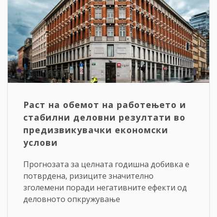
Раст на обемот на работењето и
стабилни деловни резултати во
предизвикувачки економски
услови
Прогнозата за целната годишна добивка е
потврдена, ризиците значително
зголемени поради негативните ефекти од
деловното опкружување