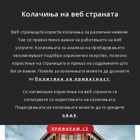
Колачиња на веб страната
Веб страницата користи колачиња за различни намени.
НОВОСТИ
Тие се првенствено важни за работењето на веб
услугите. Колачињата за анализа на пребарувањето
Актуелно
овозможуваат подобро корисничко искуство, полесно
користење на страницата и приказ на содржините што
Ви се важни. Повеќе за колачињата можете да дознаете
Дома
Новости
во
Политика за приватност
.
Со натамошно користење на веб страната се
согласувате со користењето на колачињата.
19. 08. 2022
Подесувањата на колачињата можете да го уредите
овде
.
ПРИФАЌАМ СЀ