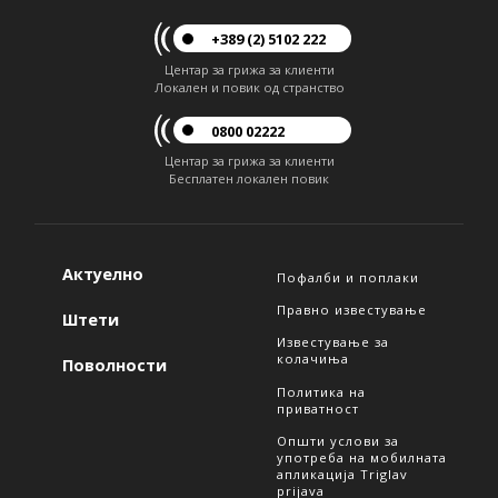
+389 (2) 5102 222
Центар за грижа за клиенти
Локален и повик од странство
0800 02222
Центар за грижа за клиенти
Бесплатен локален повик
Актуелно
Пофалби и поплаки
Правно известување
Штети
Известување за
колачиња
Поволности
Политика на
приватност
Општи услови за
употреба на мобилната
апликација Triglav
prijava