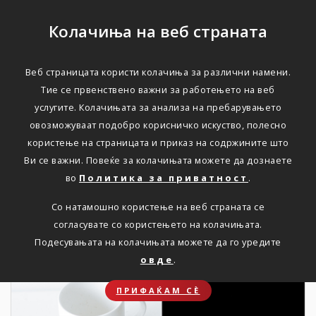
Колачиња на веб страната
Веб страницата користи колачиња за различни намени.
НОВОСТИ
Тие се првенствено важни за работењето на веб
услугите. Колачињата за анализа на пребарувањето
Актуелно
овозможуваат подобро корисничко искуство, полесно
користење на страницата и приказ на содржините што
Ви се важни. Повеќе за колачињата можете да дознаете
Дома
Новости
во
Политика за приватност
.
Со натамошно користење на веб страната се
согласувате со користењето на колачињата.
16. 09. 2025
Подесувањата на колачињата можете да го уредите
овде
.
ПРИФАЌАМ СЀ