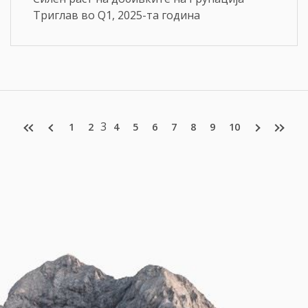
Триглав во Q1, 2025-та година
3
1
2
4
5
6
7
8
9
10