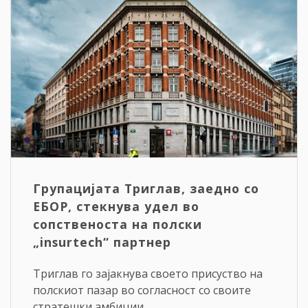
Групацијата Триглав, заедно со
ЕБОР, стекнува удел во
сопственоста на полски
„insurtech“ партнер
Триглав го зајакнува своето присуство на
полскиот пазар во согласност со своите
стратешки амбиции