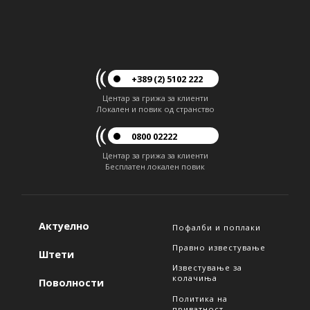
+389 (2) 5102 222
Центар за грижа за клиенти
Локален и повик од странство
0800 02222
Центар за грижа за клиенти
Бесплатен локален повик
Актуелно
Пофалби и поплаки
Правно известување
Штети
Известување за
колачиња
Поволности
Политика на
приватност