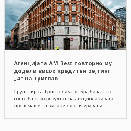
Агенцијата AM Best повторно му
додели висок кредитен рејтинг
„A“ на Триглав
Групацијата Триглав има добра билансна
состојба како резултат на дисциплинирано
преземање на ризици од осигурување