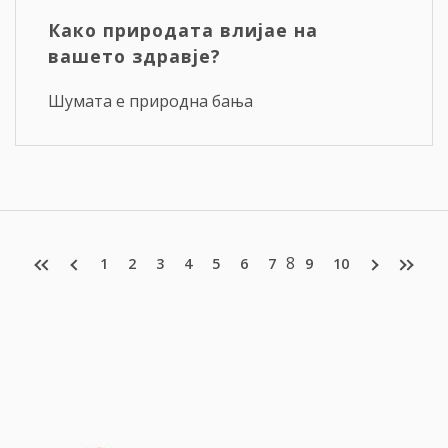
Како природата влијае на
вашето здравје?
Шумата е природна бања
8
1
2
3
4
5
6
7
9
10