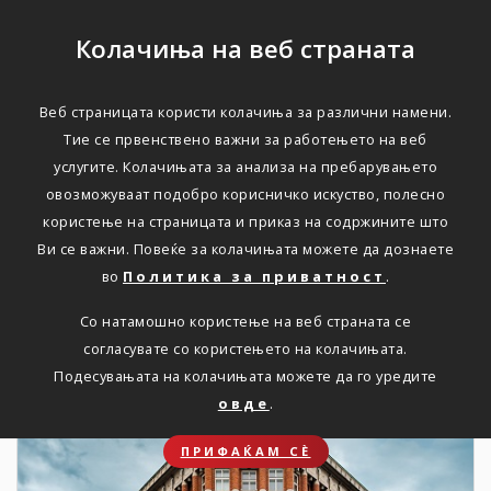
Колачиња на веб страната
Веб страницата користи колачиња за различни намени.
НОВОСТИ
Тие се првенствено важни за работењето на веб
услугите. Колачињата за анализа на пребарувањето
Актуелно
овозможуваат подобро корисничко искуство, полесно
користење на страницата и приказ на содржините што
Ви се важни. Повеќе за колачињата можете да дознаете
Дома
Новости
во
Политика за приватност
.
Со натамошно користење на веб страната се
согласувате со користењето на колачињата.
19. 09. 2023
Подесувањата на колачињата можете да го уредите
овде
.
ПРИФАЌАМ СЀ