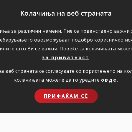
ПОМОШ
Колачиња на веб страната
иња за различни намени. Тие се првенствено важни з
ПОВОЛНОСТИ
КОРИСНО
ЗА НАС
ребарувањето овозможуваат подобро корисничко иск
ините што Ви се важни. Повеќе за колачињата може
за приватност
.
 веб страната се согласувате со користењето на к
колачињата можете да го уредите
овде
.
ПРИФАЌАМ СЀ