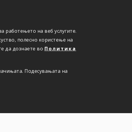
а работењето на веб услугите.
ОНЛАЈН
ПРИЈАВИ ШТЕТА
уство, полесно користење на
те да дознаете во
Политика
олачињата. Подесувањата на