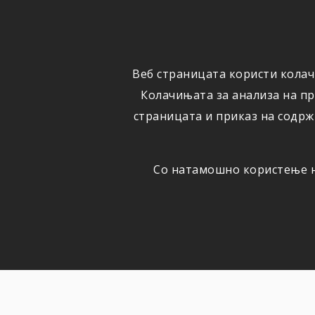
ФИЗИЧКИ
ПРАВНИ
ЛИЦА
ЛИЦА
Веб страницата користи колач
ОСИГУРУВАЊЕ
ШТЕТИ
Колачињата за анализа на п
страницата и приказ на содрж
Со натамошно користење на
НОВОСТИ
Актуелно