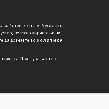
а работењето на веб услугите.
ОНЛАЈН
ПРИЈАВИ ШТЕТА
уство, полесно користење на
те да дознаете во
Политика
олачињата. Подесувањата на