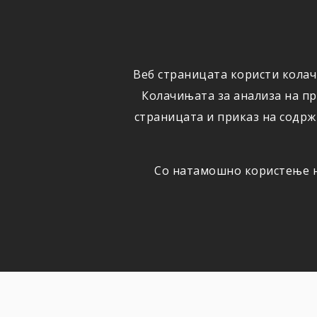
ФИЗИЧКИ
ПРАВНИ
ЛИЦА
ЛИЦА
Веб страницата користи колач
ОСИГУРУВАЊЕ
ШТЕТИ
Колачињата за анализа на п
страницата и приказ на содрж
Со натамошно користење на
НОВОСТИ
Актуелно