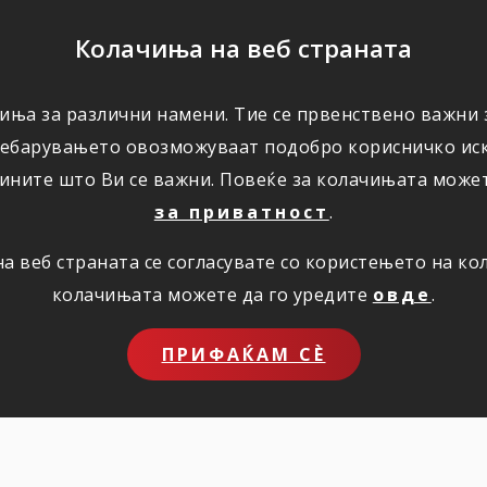
ПОМОШ
Колачиња на веб страната
иња за различни намени. Тие се првенствено важни з
ПОВОЛНОСТИ
КОРИСНО
ЗА НАС
ребарувањето овозможуваат подобро корисничко иск
ините што Ви се важни. Повеќе за колачињата може
за приватност
.
 веб страната се согласувате со користењето на к
колачињата можете да го уредите
овде
.
ПРИФАЌАМ СЀ