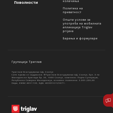
колачиња
Поволности
Политика на
приватност
Општи услови за
употреба на мобилната
апликација Triglav
prijava
Барања и формулари
Групација Триглав
Триглав Осигурување АД, Скопје
Сите права се задржани. ©Триглав Осигурување АД, Скопје, бул. 3-та
Македонска Бригада бр. 36, 1000 Скопје, комплекс Порта Супериум,
Република Северна Македонија, основна главнина: 3.009.200,00
Евра, ЕМБС:4691130, ЕДБ: 4030993129071.