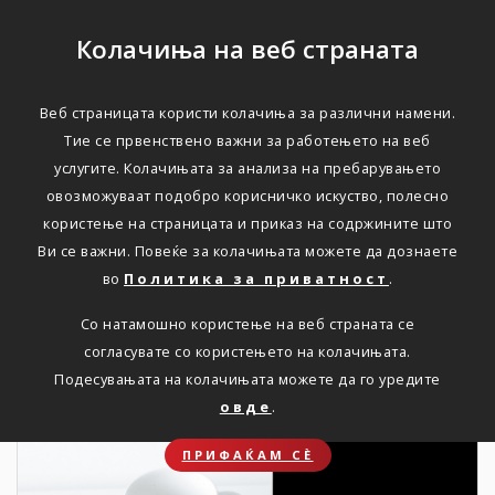
Колачиња на веб страната
Веб страницата користи колачиња за различни намени.
НОВОСТИ
Тие се првенствено важни за работењето на веб
услугите. Колачињата за анализа на пребарувањето
Актуелно
овозможуваат подобро корисничко искуство, полесно
користење на страницата и приказ на содржините што
Ви се важни. Повеќе за колачињата можете да дознаете
Дома
Новости
во
Политика за приватност
.
Со натамошно користење на веб страната се
согласувате со користењето на колачињата.
16. 08. 2024
Подесувањата на колачињата можете да го уредите
овде
.
ПРИФАЌАМ СЀ