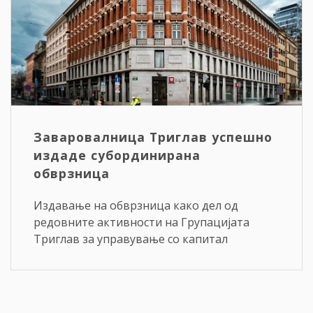
Заваровалница Триглав успешно
издаде субординирана
обврзница
Издавање на обврзница како дел од
редовните активности на Групацијата
Триглав за управување со капитал