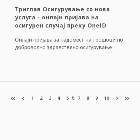
Триглав Осигурување со нова
услуга - онлајн пријава на
осигурен случај преку OneID
Онлајн пријава за надомест на трошоци по
доброволно здравствено осигурување
6
1
2
3
4
5
7
8
9
10