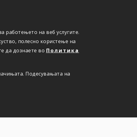
а работењето на веб услугите.
ОНЛАЈН
ПРИЈАВИ ШТЕТА
уство, полесно користење на
те да дознаете во
Политика
олачињата. Подесувањата на