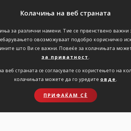
ПОМОШ
Колачиња на веб страната
иња за различни намени. Тие се првенствено важни з
ПОВОЛНОСТИ
КОРИСНО
ЗА НАС
ребарувањето овозможуваат подобро корисничко иск
ините што Ви се важни. Повеќе за колачињата може
за приватност
.
 веб страната се согласувате со користењето на к
колачињата можете да го уредите
овде
.
ПРИФАЌАМ СЀ