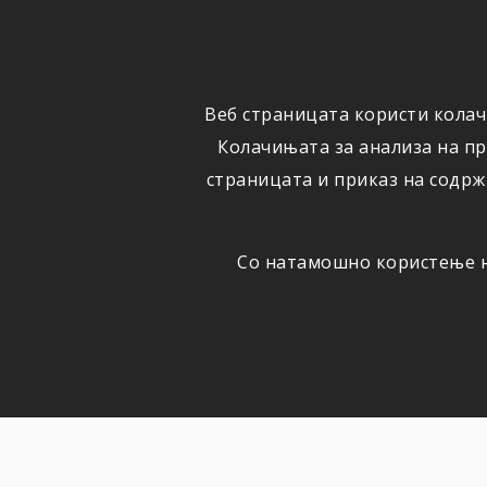
ФИЗИЧКИ
ПРАВНИ
ЛИЦА
ЛИЦА
Веб страницата користи колач
ОСИГУРУВАЊЕ
ШТЕТИ
Колачињата за анализа на п
страницата и приказ на содрж
Со натамошно користење на
НОВОСТИ
Актуелно