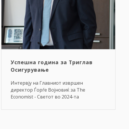
Успешна година за Триглав
Осигурување
Интервју на Глaвниот извршен
директор Ѓорѓе Војновиќ за The
Economist - Светот во 2024-та