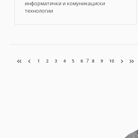
информатички и комуникациски
технологии
7
1
2
3
4
5
6
8
9
10