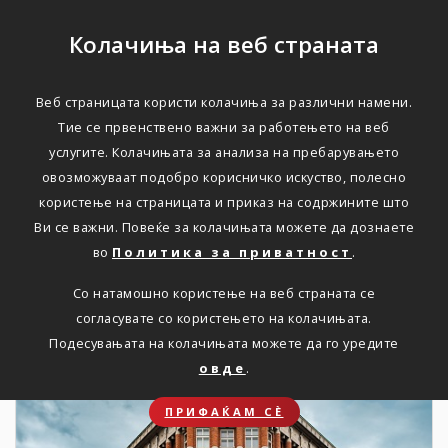
Колачиња на веб страната
Веб страницата користи колачиња за различни намени.
НОВОСТИ
Тие се првенствено важни за работењето на веб
услугите. Колачињата за анализа на пребарувањето
Актуелно
овозможуваат подобро корисничко искуство, полесно
користење на страницата и приказ на содржините што
Ви се важни. Повеќе за колачињата можете да дознаете
Дома
Новости
во
Политика за приватност
.
Со натамошно користење на веб страната се
согласувате со користењето на колачињата.
19. 09. 2023
Подесувањата на колачињата можете да го уредите
овде
.
ПРИФАЌАМ СЀ