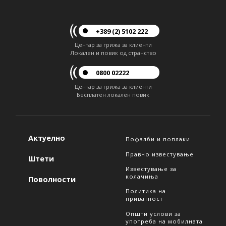
+389 (2) 5102 222
Центар за грижа за клиенти
Локален и повик од странство
0800 02222
Центар за грижа за клиенти
Бесплатен локален повик
Актуелно
Пофалби и поплаки
Правно известување
Штети
Известување за
колачиња
Поволности
Политика на
приватност
Општи услови за
употреба на мобилната