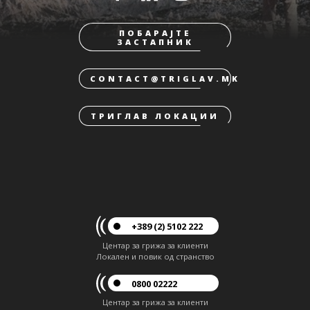
ПОБАРАЈТЕ
ЗАСТАПНИК
CONTACT@TRIGLAV.MK
ТРИГЛАВ ЛОКАЦИИ
+389 (2) 5102 222
Центар за грижа за клиенти
Локален и повик од странство
0800 02222
Центар за грижа за клиенти