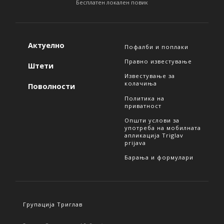
Бесплатен локален повик
Актуелно
Пофалби и поплаки
Правно известување
Штети
Известување за
колачиња
Поволности
Политика на
приватност
Општи услови за
употреба на мобилната
апликација Triglav
prijava
Барања и формулари
Групација Триглав