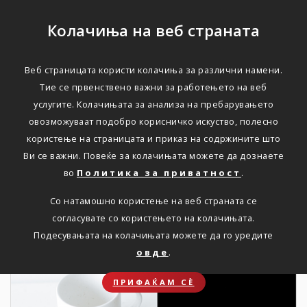
Колачиња на веб страната
Веб страницата користи колачиња за различни намени.
НОВОСТИ
Тие се првенствено важни за работењето на веб
услугите. Колачињата за анализа на пребарувањето
Актуелно
овозможуваат подобро корисничко искуство, полесно
користење на страницата и приказ на содржините што
Ви се важни. Повеќе за колачињата можете да дознаете
Дома
Новости
во
Политика за приватност
.
Со натамошно користење на веб страната се
согласувате со користењето на колачињата.
16. 02. 2026
Подесувањата на колачињата можете да го уредите
овде
.
ПРИФАЌАМ СЀ