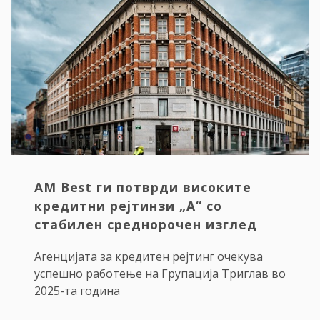
АM Best ги потврди високите
кредитни рејтинзи „A“ со
стабилен среднорочен изглед
Агенцијата за кредитен рејтинг очекува
успешно работење на Групација Триглав во
2025-та година