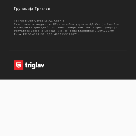
Групација Триглав
Триглав Осигурување АД, Скопје
Сите права се задржани. ©Триглав Осигурување АД, Скопје, бул. 3-та
Македонска Бригада бр. 36, 1000 Скопје, комплекс Порта Супериум,
Република Северна Македонија, основна главнина: 3.009.200,00
Евра, ЕМБС:4691130, ЕДБ: 4030993129071.