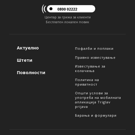
0800 02222
Центар за грижа за клиенти
Бесплатен локален повик
Актуелно
Пофалби и поплаки
Правно известување
Штети
Известување за
колачиња
Поволности
Политика на
приватност
Општи услови за
употреба на мобилната
апликација Triglav
prijava
Барања и формулари