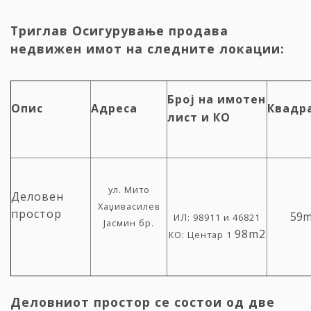
Триглав Осигурување продава
недвижен имот на следните локации:
Број на имотен
Опис
Адреса
Квадр
лист и КО
ул. Мито
Деловен
Хаџивасилев
простор
59m
ИЛ: 98911 и 46821
Јасмин бр.
98m2
КО: Центар 1
Деловниот простор се состои од две