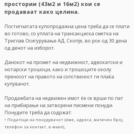
простории (43м2 и 16м2) кои се
продаваат како целина.
Постигнатата купопродажна цена треба да се плати
во готово, со уплата на трансакциска сметка на
Триглав Осигурување АД, Скопје, во рок од 30 дена
од денот на изборот.
Данокот на промет на недвижност, адвокатски и
нотарски трошоци, како и трошоците околу
преносот на правото на сопственост ги плаќа
купувачот.
Продажбата на недвижен имот ќе се врши по пат
на прибирање на затворени писмени понуди.
Понудите треба да содржат:
• Податоци на понудувачот (име, адреса, матичен број,
телефон за контакт, е-маил),