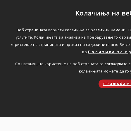
Колачиња на ве
Веб страницата користи колачиња за различни намени. Т
Оглас за продажба на
услугите. Колачињата за анализа на пребарувањето овоз
користење на страницата и приказ на содржините што Ви се
недвижен имот на
во
Политика за п
Триглав Осигурување
Со натамошно користење на веб страната се согласувате 
АД, Скопје
колачињата можете да го
ПРИФАЌАМ
Дома
Новости
Оглас за продажба на недвижен имот на
Триглав Осигурување АД, Скопје