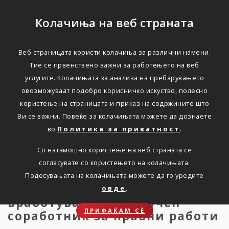
Колачиња на веб страната
Веб страницата користи колачиња за различни намени.
Оглас за вработување на
Тие се првенствено важни за работењето на веб
услугите. Колачињата за анализа на пребарувањето
Стручен соработник за
овозможуваат подобро корисничко искуство, полесно
правни работи
користење на страницата и приказ на содржините што
Ви се важни. Повеќе за колачињата можете да дознаете
во
Политика за приватност
.
Дома
Новости
Оглас за вработување
Со натамошно користење на веб страната се
согласувате со користењето на колачињата.
Подесувањата на колачињата можете да го уредите
Триглав објавува оглас за
овде
.
вработување на Стручен
ПРИФАЌАМ СЀ
соработник за правни работи