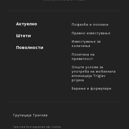
Актуелно
Пофалби и поплаки
Правно известување
Штети
Известување за
колачиња
Поволности
Политика на
приватност
Општи услови за
употреба на мобилната
апликација Triglav
prijava
Барања и формулари
Групација Триглав
Триглав Осигурување АД, Скопје