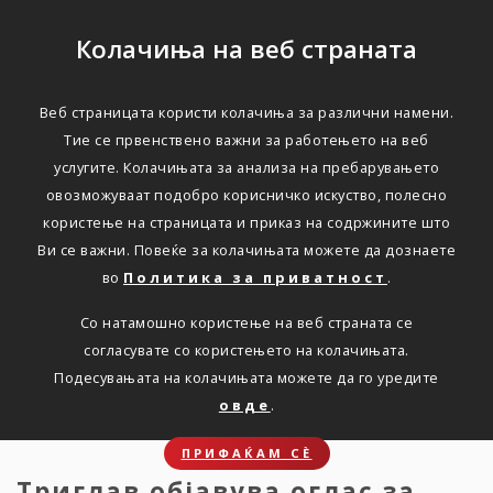
Колачиња на веб страната
Веб страницата користи колачиња за различни намени.
Триглав објавува оглас
Тие се првенствено важни за работењето на веб
услугите. Колачињата за анализа на пребарувањето
за вработување на
овозможуваат подобро корисничко искуство, полесно
Самостоен стручен
користење на страницата и приказ на содржините што
Ви се важни. Повеќе за колачињата можете да дознаете
соработник за
во
Политика за приватност
.
реосигурување
Со натамошно користење на веб страната се
согласувате со користењето на колачињата.
Дома
Подесувањата на колачињата можете да го уредите
Новости
Оглас за вработување
овде
.
ПРИФАЌАМ СЀ
Триглав објавува оглас за