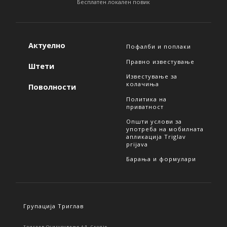
Бесплатен локален повик
Актуелно
Пофалби и поплаки
Правно известување
Штети
Известување за
колачиња
Поволности
Политика на
приватност
Општи услови за
употреба на мобилната
апликација Triglav
prijava
Барања и формулари
Групација Триглав
Триглав Осигурување АД, Скопје