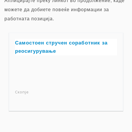
Аплицирајте преку
линкот во продолжение, каде
можете да добиете повеќе информации за
работната позиција.
Самостоен стручен соработник за
реосигурување
Скопје