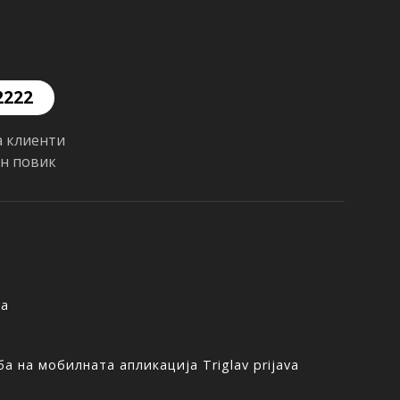
2222
а клиенти
ен повик
ња
а на мобилната апликација Triglav prijava