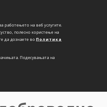
а работењето на веб услугите.
ОНЛАЈН
ПРИЈАВИ ШТЕТА
уство, полесно користење на
те да дознаете во
Политика
олачињата. Подесувањата на
а