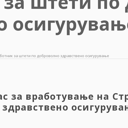
 за штети по
о осигурувањ
аботник за штети по доброволно здравствено осигурување
ас за вработување на Ст
 здравствено осигурува