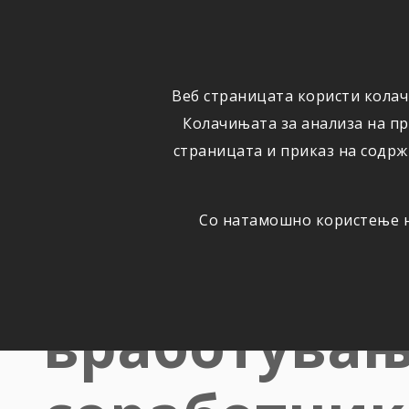
ФИЗИЧКИ
ПРАВНИ
ЛИЦА
ЛИЦА
Веб страницата користи колач
ОСИГУРУВАЊЕ
ШТЕТИ
Колачињата за анализа на п
страницата и приказ на содрж
Со натамошно користење на
Триглав обј
вработувањ