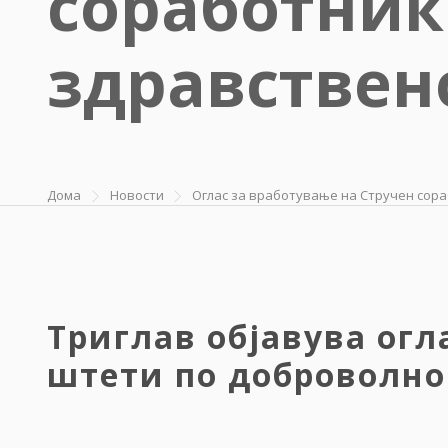
соработник
здравствен
Дома
Новости
Оглас за вработување на Стручен сор
Триглав објавува огл
штети по доброволно