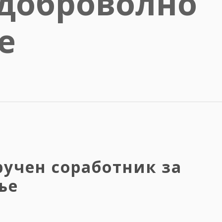
 доброволно
е
ручен соработник за
ње