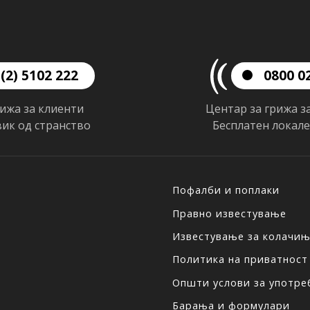
(2) 5102 222
0800 0
рижа за клиенти
Центар за грижа з
вик од странство
Бесплатен локал
Пофалби и поплаки
Правно известување
Известување за колачи
Политика на приватност
Општи услови за употреб
Барања и формулари