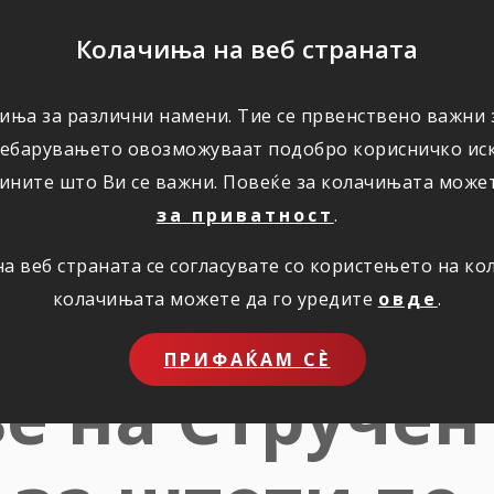
ПОМОШ
Колачиња на веб страната
иња за различни намени. Тие се првенствено важни з
ПОВОЛНОСТИ
КОРИСНО
ЗА НАС
ребарувањето овозможуваат подобро корисничко иск
ините што Ви се важни. Повеќе за колачињата може
за приватност
.
 веб страната се согласувате со користењето на к
авува оглас з
колачињата можете да го уредите
овде
.
ПРИФАЌАМ СЀ
е на Стручен