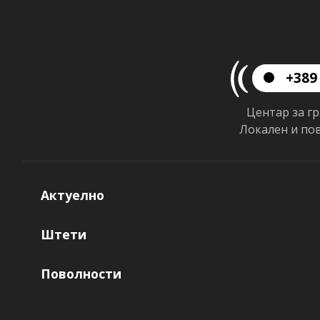
+389 
Центар за г
Локален и по
Актуелно
Штети
Поволности