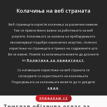
Колачиња на веб страната
Веб страницата користи колачиња за различни намени.
Триглав објавува оглас
Тие се првенствено важни за работењето на веб
услугите. Колачињата за анализа на пребарувањето
за вработување на
овозможуваат подобро корисничко искуство, полесно
Самостоен стручен
користење на страницата и приказ на содржините што
Ви се важни. Повеќе за колачињата можете да дознаете
соработник за правни
во
Политика за приватност
.
штети
Со натамошно користење на веб страната се
согласувате со користењето на колачињата.
Дома
Подесувањата на колачињата можете да го уредите
Новости
Оглас за вработување
овде
.
ПРИФАЌАМ СЀ
Триглав објавува оглас за