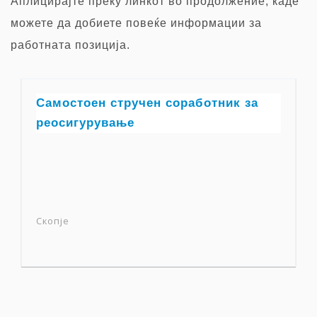
Аплицирајте преку
линкот во продолжение, каде
можете да добиете повеќе информации за
работната позиција.
Самостоен стручен соработник за
реосигурување
Скопје