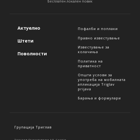
Бесплатен локален повик
Актуелно
Пофалби и поплаки
Правно известување
Штети
Известување за
колачиња
Поволности
Политика на
приватност
Општи услови за
употреба на мобилната
апликација Triglav
prijava
Барања и формулари
Групација Триглав
Триглав Осигурување АД, Скопје