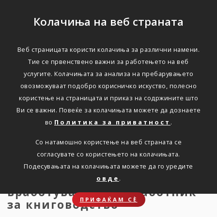
Колачиња на веб страната
Веб страницата користи колачиња за различни намени.
Оглас за вработување на
Тие се првенствено важни за работењето на веб
услугите. Колачињата за анализа на пребарувањето
Соработник за
овозможуваат подобро корисничко искуство, полесно
книговодство
користење на страницата и приказ на содржините што
Ви се важни. Повеќе за колачињата можете да дознаете
во
Политика за приватност
.
Дома
Новости
Оглас за вработување
Со натамошно користење на веб страната се
согласувате со користењето на колачињата.
Подесувањата на колачињата можете да го уредите
Триглав објавува оглас за
овде
.
вработување на Соработник
ПРИФАЌАМ СЀ
за книговодство