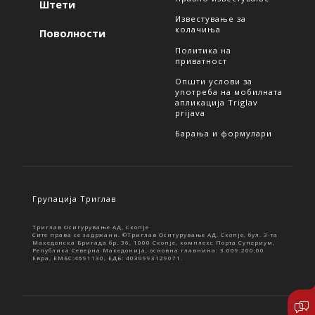
Штети
Известување за
колачиња
Поволности
Политика на
приватност
Општи услови за
употреба на мобилната
апликација Triglav
prijava
Барања и формулари
Групација Триглав
Триглав Осигурување АД, Скопје
Сите права се задржани. ©Триглав Осигурување АД, Скопје, бул. 3-та
Македонска Бригада бр. 36, 1000 Скопје, комплекс Порта Супериум,
Република Северна Македонија, основна главнина: 3.009.200,00
Евра, ЕМБС:4691130, ЕДБ: 4030993129071.