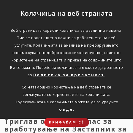
Колачиња на веб страната
Веб страницата користи колачиња за различни намени.
Триглав објавува оглас
Тие се првенствено важни за работењето на веб
услугите. Колачињата за анализа на пребарувањето
за вработување на
овозможуваат подобро корисничко искуство, полесно
Застапник за
користење на страницата и приказ на содржините што
Ви се важни. Повеќе за колачињата можете да дознаете
осигурување
во
Политика за приватност
.
Со натамошно користење на веб страната се
Дома
Новости
Оглас за вработување
согласувате со користењето на колачињата.
Подесувањата на колачињата можете да го уредите
овде
.
Триглав објавува оглас за
ПРИФАЌАМ СЀ
вработување на Застапник за