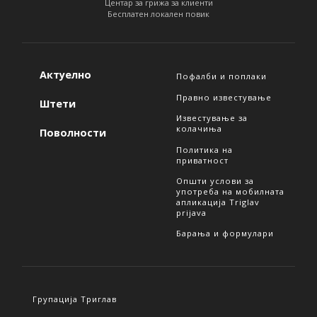
Центар за грижа за клиенти
Бесплатен локален повик
Актуелно
Пофалби и поплаки
Правно известување
Штети
Известување за
колачиња
Поволности
Политика на
приватност
Општи услови за
употреба на мобилната
апликација Triglav
prijava
Барања и формулари
Групација Триглав