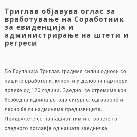
Триглав објавува оглас за
вработување на Соработник
за евиденција и
администрирање на штети и
регреси
Во Групација Триглав градиме силни односи со
нашите вработени, клиенти и деловни партнери
повеќе од 120 години. Заедно, се стремиме кон
безбедна иднина во која сигурно, одговорно и
лесно ќе ги надминеме предизвиците.
Придружете се на нашиот тим и отворете го
следното поглавје од нашата заедничка