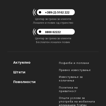
+389 (2) 5102 222
Центар за грижа за клиенти
Локален и повик од странство
0800 02222
Центар за грижа за клиенти
Бесплатен локален повик
Актуелно
Пофалби и поплаки
Правно известување
Штети
Известување за
колачиња
Поволности
Политика на
приватност
Општи услови за
употреба на мобилната
апликација Triglav