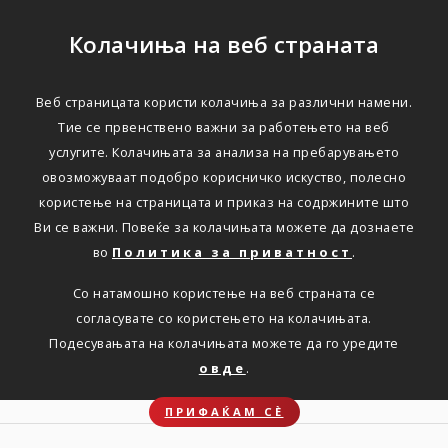
Колачиња на веб страната
Веб страницата користи колачиња за различни намени.
Триглав објавува оглас
Тие се првенствено важни за работењето на веб
услугите. Колачињата за анализа на пребарувањето
за вработување на
овозможуваат подобро корисничко искуство, полесно
Соработник за
користење на страницата и приказ на содржините што
Ви се важни. Повеќе за колачињата можете да дознаете
евиденција и
во
Политика за приватност
.
администрирање на
Со натамошно користење на веб страната се
штети и регреси
согласувате со користењето на колачињата.
Подесувањата на колачињата можете да го уредите
овде
.
Дома
Новости
Оглас за вработување
ПРИФАЌАМ СЀ