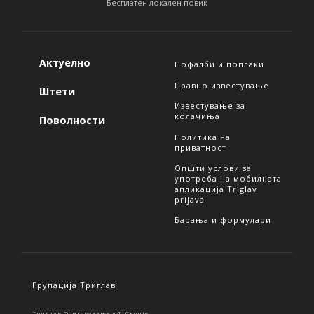
Бесплатен локален повик
Актуелно
Пофалби и поплаки
Правно известување
Штети
Известување за
колачиња
Поволности
Политика на
приватност
Општи услови за
употреба на мобилната
апликација Triglav
prijava
Барања и формулари
Групација Триглав
Триглав Осигурување АД, Скопје