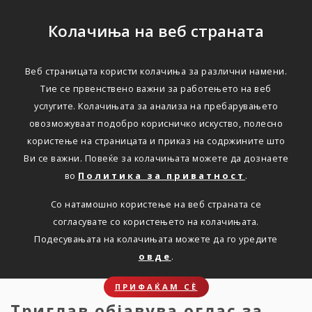
Колачиња на веб страната
Веб страницата користи колачиња за различни намени.
Триглав објавува оглас
Тие се првенствено важни за работењето на веб
услугите. Колачињата за анализа на пребарувањето
за вработување на
овозможуваат подобро корисничко искуство, полесно
Соработник за
користење на страницата и приказ на содржините што
Ви се важни. Повеќе за колачињата можете да дознаете
поддршка на продажба
во
Политика за приватност
.
на осигурување
Со натамошно користење на веб страната се
согласувате со користењето на колачињата.
Дома
Подесувањата на колачињата можете да го уредите
Новости
Оглас за вработување
овде
.
ПРИФАЌАМ СЀ
Триглав објавува оглас за