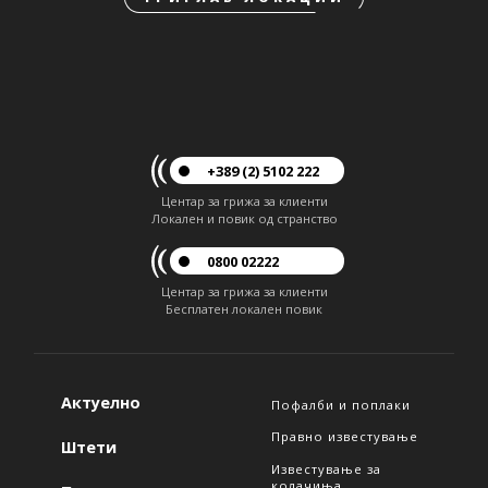
+389 (2) 5102 222
Центар за грижа за клиенти
Локален и повик од странство
0800 02222
Центар за грижа за клиенти
Бесплатен локален повик
Актуелно
Пофалби и поплаки
Правно известување
Штети
Известување за
колачиња