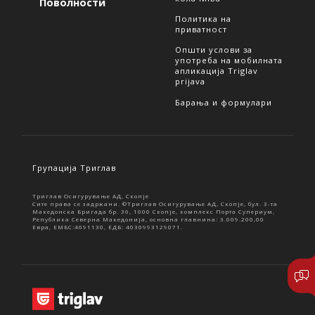
Поволности
Политика на
приватност
Општи услови за
употреба на мобилната
апликација Triglav
prijava
Барања и формулари
Групација Триглав
Триглав Осигурување АД, Скопје
Сите права се задржани. ©Триглав Осигурување АД, Скопје, бул. 3-та
Македонска Бригада бр. 36, 1000 Скопје, комплекс Порта Супериум,
Република Северна Македонија, основна главнина: 3.009.200,00
Евра, ЕМБС:4691130, ЕДБ: 4030993129071.