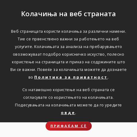
Колачиња на веб страната
Веб страницата користи колачиња за различни намени.
Opozorilo
Тие се првенствено важни за работењето на веб
услугите. Колачињата за анализа на пребарувањето
Nobene najdene vsebine za: ‭triglav.mk/index/vesti/vest/press-
овозможуваат подобро корисничко искуство, полесно
02.06.2025‭
користење на страницата и приказ на содржините што
Ви се важни. Повеќе за колачињата можете да дознаете
во
Политика за приватност
.
Opozorilo
Со натамошно користење на веб страната се
согласувате со користењето на колачињата.
Подесувањата на колачињата можете да го уредите
Nobene najdene vsebine za: ‭triglav.mk/index/vesti/vest/press-
овде
.
02.06.2025‭
ПРИФАЌАМ СЀ