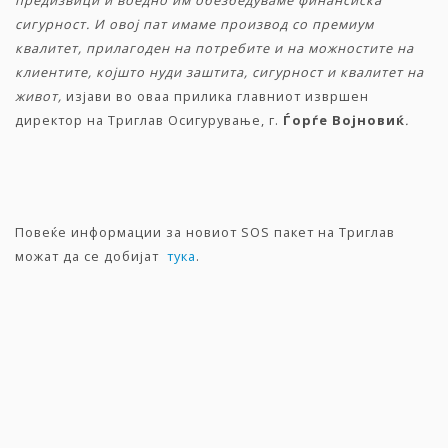
предизвици и воедно им обезбедуваме финансиска
сигурност. И овој пат имаме производ со премиум
квалитет, прилагоден на потребите и на можностите на
клиентите, којшто нуди заштита, сигурност и квалитет на
живот,
изјави во оваа прилика главниот извршен
директор на Триглав Осигурување, г.
Ѓорѓе Војновиќ
.
Повеќе информации за новиот SOS пакет на Триглав
можат да се добијат
тука
.