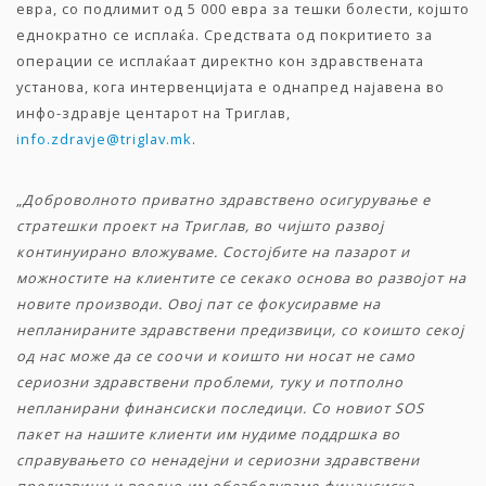
евра, со подлимит од 5 000 евра за тешки болести, којшто
еднократно се исплаќа. Средствата од покритието за
операции се исплаќаат директно кон здравствената
установа, кога интервенцијата е однапред најавена во
инфо-здравје центарот на Триглав,
info.zdravje@triglav.mk
.
„
Доброволното приватно здравствено осигурување е
стратешки проект на Триглав, во чијшто развој
континуирано вложуваме. Состојбите на пазарот и
можностите на клиентите се секако основа во развојот на
новите производи. Овој пат се фокусиравме на
непланираните здравствени предизвици, со коишто секој
од нас може да се соочи и коишто ни носат не само
сериозни здравствени проблеми, туку и потполно
непланирани финансиски последици. Со новиот SOS
пакет на нашите клиенти им нудиме поддршка во
справувањето со ненадејни и сериозни здравствени