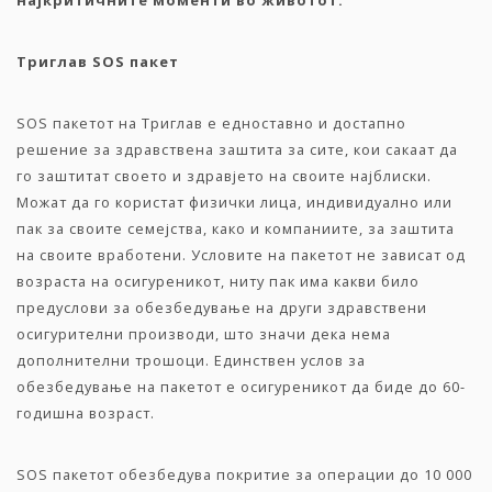
најкритичните моменти во животот.
Триглав SOS пакет
SOS пакетот на Триглав е едноставно и достапно
решение за здравствена заштита за сите, кои сакаат да
го заштитат своето и здравјето на своите најблиски.
Можат да го користат физички лица, индивидуално или
пак за своите семејства, како и компаниите, за заштита
на своите вработени. Условите на пакетот не зависат од
возраста на осигуреникот, ниту пак има какви било
предуслови за обезбедување на други здравствени
осигурителни производи, што значи дека нема
дополнителни трошоци. Единствен услов за
обезбедување на пакетот е осигуреникот да биде до 60-
годишна возраст.
SOS пакетот обезбедува покритие за операции до 10 000