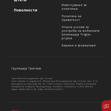
Известување за
колачиња
Поволности
Политика на
приватност
Општи услови за
употреба на мобилната
апликација Triglav
prijava
Барања и формулари
Групација Триглав
Триглав Осигурување АД, Скопје
Сите права се задржани. ©Триглав Осигурување АД, Скопје, бул. 3-та
Македонска Бригада бр. 36, 1000 Скопје, комплекс Порта Супериум,
Република Северна Македонија, основна главнина: 3.009.200,00
Евра, ЕМБС:4691130, ЕДБ: 4030993129071.