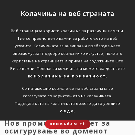
Колачиња на веб страната
Веб страницата користи колачиња за различни намени.
Триглав Осигурување со
Тие се првенствено важни за работењето на веб
услугите. Колачињата за анализа на пребарувањето
нов, SOS пакет за
овозможуваат подобро корисничко искуство, полесно
здравствено
користење на страницата и приказ на содржините што
Ви се важни. Повеќе за колачињата можете да дознаете
осигурување
во
Политика за приватност
.
Со натамошно користење на веб страната се
Дома
Новости
press-04-02-2021
согласувате со користењето на колачињата.
Подесувањата на колачињата можете да го уредите
овде
.
Нов промотивен пакет за
ПРИФАЌАМ СЀ
осигурување во доменот