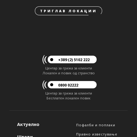
ТРИГЛАВ ЛОКАЦИИ
+389 (2) 5102 222
Центар за грижа за клиенти
Локален и повик од странство
0800 02222
Центар за грижа за клиенти
Бесплатен локален повик
Актуелно
Пофалби и поплаки
Правно известување
Штети