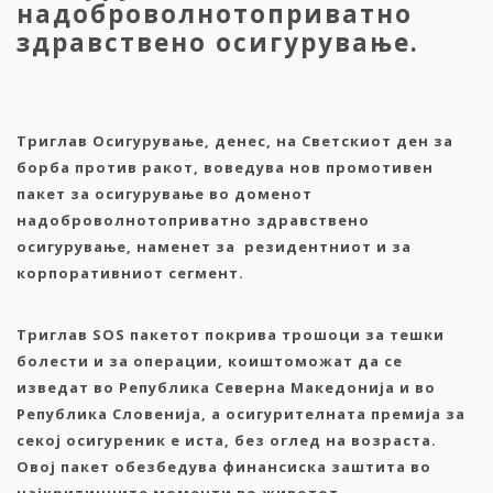
надоброволнотоприватно
здравствено осигурување.
Триглав Осигурување, денес, на Светскиот ден за
борба против ракот, воведува нов промотивен
пакет за осигурување во доменот
надоброволнотоприватно здравствено
осигурување, наменет за резидентниот и за
корпоративниот сегмент.
Триглав SOS пакетот покрива трошоци за тешки
болести и за операции, коиштоможат да се
изведат во Република Северна Македонија и во
Република Словенија, а осигурителната премија за
секој осигуреник е иста, без оглед на возраста.
Овој пакет обезбедува финансиска заштита во