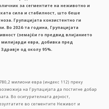
количник
за
сегментите на неживот
но
и
ската сила и стабилност, што беше
ноза. Групацијата конзистентно ги
и. Во 2024
-та
година, Групацијата
ивност (земајќи го предвид влијанието
,6 милијарди евра
,
добивка пред
и
З
дравје од околу 95%.
780,2 милиони евра (индекс 112) преку
возможија на Групацијата да постигне добар
ата. Во осигурителната дејност,
езултатите во сегментите Неживот и