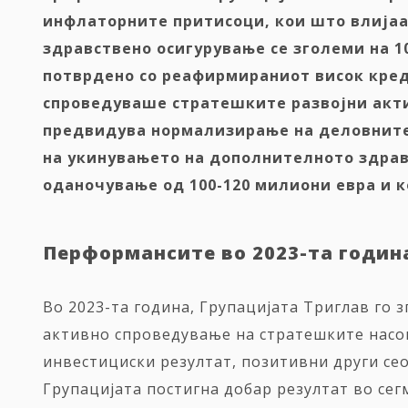
инфлаторните притисоци
,
кои
што
влија
здрав
ствено осигурување
се зголеми на 1
потврден
о
со реафирмираниот висок креди
спроведуваше стратешките развојни акти
предвидува нормализирање на деловните 
на
укинувањето
на
дополнителното
здрав
оданочување од 100-120 милиони евра и
Перформансите во 2023
-та
година
Во 2023-та година, Групацијата Триглав го 
активно спроведување на стратешките насок
инвестициски резултат, позитивни други се
Групацијата постигна добар резултат во сег