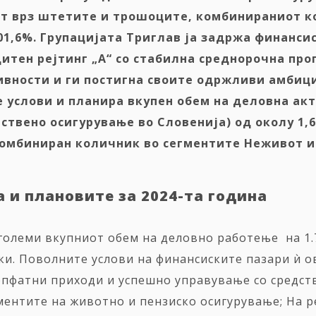
ат врз штетите и трошоците, комбинираниот 
01,6%. Групацијата Триглав ја задржа финанси
тен рејтинг „А“ со стабилна среднорочна прог
вности и ги постигна своите одржливи амбици
услови и планира вкупен обем на деловна акт
ствено осигурување
во Словенија
) од околу 1
 комбиниран количник
во
сегментите
Н
еживот 
 и плановите за 2024
-та
година
зголеми вкупниот обем на деловно работење на 1.
и. Поволните услови на финансиските пазари ѝ о
опфатни приходи и успешно управување со средств
ментите на
животно и пензиско осигурување; На р