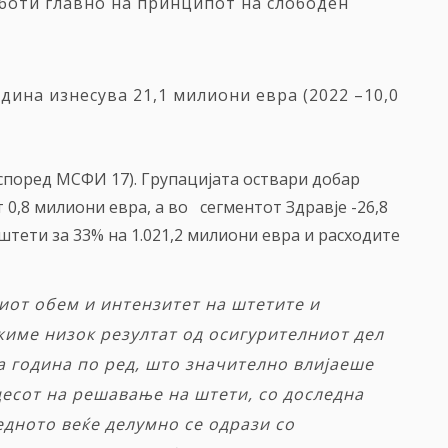
аботи главно на принципот на слободен
ина изнесува 21,1 милиони евра (2022 –10,0
а според МСФИ
17). Групацијата оствари добар
0,8 милиони евра, а во сегментот Здравје -26,8
штети за 33% на 1.021,2 милиони евра и расходите
иот обем и интензитет на штетите и
име низок резултат од осигурителниот дел
а година по ред, што значително влијаеше
цесот на
решавање
на штети, со доследна
дното веќе делумно се одрази со