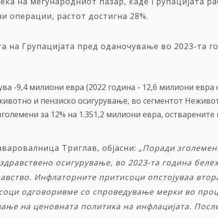
дека на меѓународниот пазар, каде Групацијата р
ни операции, растот достигна 28%.
 на Групацијата пред оданочување во 2023-та год
ува -9,4 милиони евра (2022 година - 12,6 милиони евр
животно и пензиско осигурување, во сегментот Неживот 
големени за 12% на 1.351,2 милиони евра, остварените 
аваровалница Триглав, објасни:
„Поради зголемен
здравствено осигурување, во 2023
-та
година бележ
равство.
И
нфлаторните притисоци
опстојуваа в
тор
исоци одговоривме со спроведување мерки во про
ање на ценовната политика на инфлацијата. После