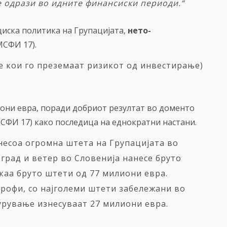
се одрази во идните финансиски периоди
.
“
иска политика на Групацијата,
нето-
 МСФИ
17).
е кои го преземаат ризикот од инвестирање)
иони евра, поради добриот резултат во доменто
СФИ 17) како последица на еднократни настани.
есоа огромна штета на Групацијата во
град и ветер во Словенија нанесе бруто
каа бруто штети од 77 милиони евра.
трофи, со најголеми штети забележани во
урување изнесуваат 27 милиони евра.