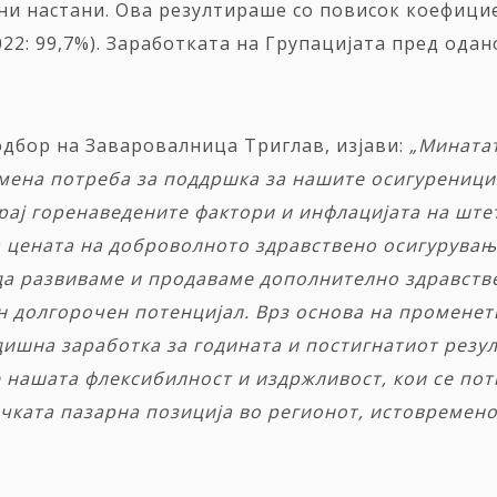
ни настани. Ова резултираше со повисок коефицие
022: 99,7%). Заработката на Групацијата пред ода
одбор на Заваровалница Триглав, изјави:
„Мината
мена потреба за поддршка за нашите осигуреници 
крај горенаведените фактори и инфлацијата на шт
 цената на доброволното здравствено осигурувањ
а развиваме и продаваме дополнително здравстве
н долгорочен потенцијал. Врз основа на променет
шна заработка за годината и постигнатиот резулт
е нашата флексибилност и издржливост, кои се по
чката пазарна позиција во регионот, истовремено