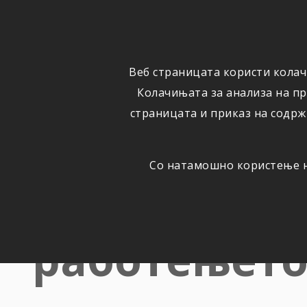
ФИЗИЧКИ
ПРАВНИ
ЛИЦА
ЛИЦА
Веб страницата користи колач
ОСИГУРУВАЊЕ
ШТЕТИ
Колачињата за анализа на п
страницата и приказ на содрж
Со натамошно користење на
Неревидира
работењето