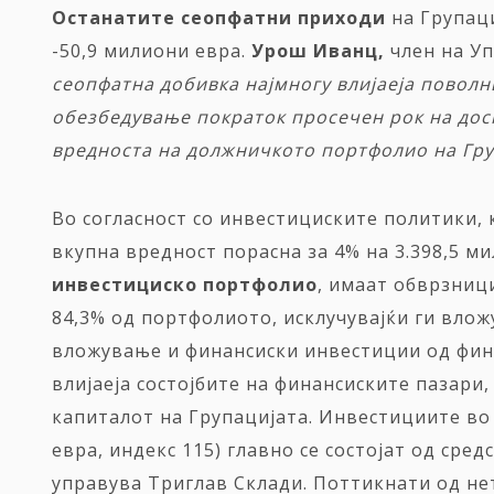
Останатите сеопфатни приходи
на Групаци
-50,9 милиони евра.
Урош Иванц,
член на Уп
сеопфатна добивка
најмногу влијаеја повол
обезбедување пократок просечен рок на дос
вредноста на должничкото портфолио на
Гру
Во согласност со инвестициските политики,
вкупна вредност порасна за 4% на 3.398,5 м
инвестициско портфолио
, имаат обврзниц
84,3% од портфолиото, исклучувајќи ги вло
вложување и финансиски инвестиции од фин
влијаеја состојбите на финансиските пазар
капиталот на Групацијата. Инвестициите во
евра, индекс 115) главно се состојат од ср
управува Триглав Склади. Поттикнати од не