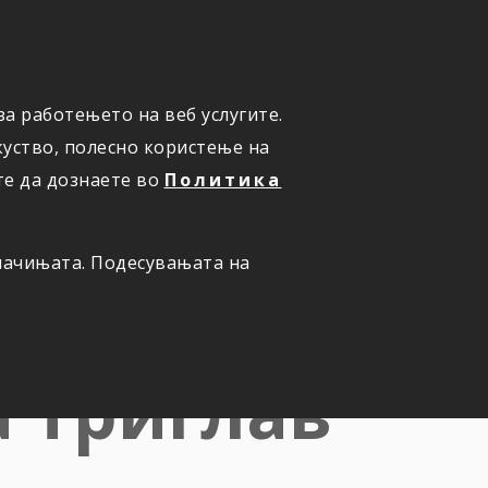
а работењето на веб услугите.
ОНЛАЈН
ПРИЈАВИ ШТЕТА
уство, полесно користење на
те да дознаете во
Политика
олачињата. Подесувањата на
 за
а Триглав