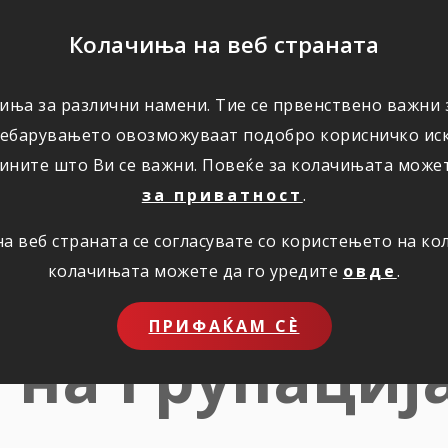
ПОМОШ
Колачиња на веб страната
иња за различни намени. Тие се првенствено важни з
ПОВОЛНОСТИ
КОРИСНО
ЗА НАС
ребарувањето овозможуваат подобро корисничко иск
ините што Ви се важни. Повеќе за колачињата може
за приватност
.
 веб страната се согласувате со користењето на к
ни податоци
колачињата можете да го уредите
овде
.
ПРИФАЌАМ СЀ
 на Групациј