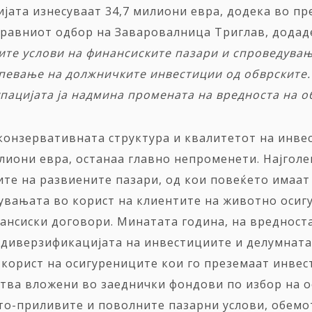
јата изнесуваат 34,7 милиони евра, додека во пр
равниот одбор на Заваровалница Триглав, додад
ните услови на финансиските пазари и спроведува
певање на должничките инвестиции од обврските.
пацијата ја надмина промената на вредноста на об
 конзервативната структура и квалитетот на инве
илиони евра, останаа главно непроменети. Најголе
ите на развиените пазари, од кои повеќето имаат 
жувањата во корист на клиентите на животно осиг
ансиски договори. Минатата година, на вредност
и, диверзификацијата на инвестициите и делумнат
 корист на осигурениците кои го преземаат инвес
едства вложени во заеднички фондови по избор на 
то-приливите и поволните пазарни услови, обемот