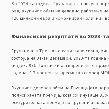
Во 2024-та година, Групацијата очекува нор
ова, вкупниот обем на деловно работење на 
120 милиони евра и комбиниран количник во
Финансиски резултати во 2023
-т
Групацијата Триглав е капитално силна, фи
состојба на 31-ви декември, 2023-та година 
(индекс 99). При ниски остварени нето прих
година -0,7 проценти, пресметка според
МСФ
Вкупниот деловен обем на Групацијата порас
полисираната премија
,
која сочинуваше 93% 
осигурителната премија на Групацијата, рас