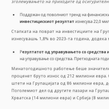
зголемувањето на приходите од осигурителни
Поддржан од поволниот тренд на финансиски
инвестицискиот резултат
изнесува 22,0 ми
Стапката на поврат на инвестициите на Гру
изнесувашњ 1,8% во 2023-та година, додека 
Р
езултатот од управувањето со средства 
на управување со средства.
Претходната годи
Минатогодишното работење беше значително
проценет бруто износ од 212 милиони евра. 
штети на Групацијата од 86 милиони евра, 
Поголемиот дел од другите пазари на Група
Хрватска (14 милиони евра) и Србија (8 мил