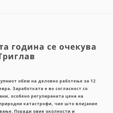
та година се очекува
Триглав
упниот обем на деловно работење за 12
вра. Заработката е во согласност со
ани, особено регулираната цена на
 природни катастрофи, чие
што
влијание
вање. Поради овие околности и