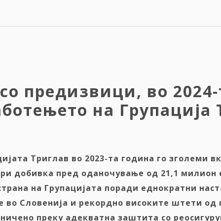
со предизвици, во 2024-
ботењето на Групација 
ијата Триглав во 2023
-та
година го зголеми вк
ари добивка пред оданочување од 21,1 милион е
страна на Групацијата поради еднократни наст
 во Словенија и рекордно високите штети од
аничено преку адекватна заштита
со
реосигуру