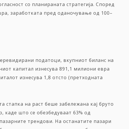
гласност со планираната стратегија. Според
вра, заработката пред оданочување од 100–
неревидирани податоци, вкупниот биланс на
упниот капитал изнесува 891,1 милиони евра
италот изнесува 1,8 отсто (претходната
та стапка на раст беше забележана кај бруто
, каде што се обезбедуваат 63% од
о пазарните трендови. На останатите пазари