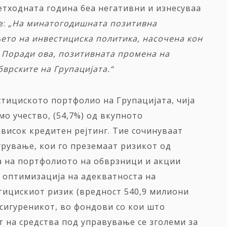
етходната година беа негативни и изнесуваа
е:
„На минатогодишната позитивна
њето на инвестициска политика
,
насочена кон
 Поради ова, позитивната промена на
врските на Групацијата.“
стициското портфолио на Групацијата, чија
мо учество, (54,7%) од вкупното
висок кредитен рејтинг. Тие сочинуваат
урување, кои го преземаат ризикот од
а на портфолиото на обврзници и акции
а оптимизација на адекватноста на
тицискиот ризик (вредност 540,9 милиони
осигуреникот, во фондови со кои што
 на средства под управување се зголеми за