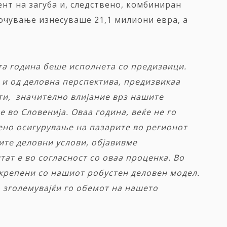
нт на загуба и, следствено, комбиниран
ночување изнесуваше 21,1 милиони евра, а
та година беше
исполнета со предизвици
.
и од деловна перспектива, предизвикаа
ети, значително влијание врз нашите
е во Словенија.
Оваа година, веќе не го
но осигурување на пазарите во регионот
ите деловни услови, објавивме
ат е во согласност со оваа проценка. Во
ткрепени со нашиот робустен деловен модел.
 зголемувајќи го обемот на наш
ето