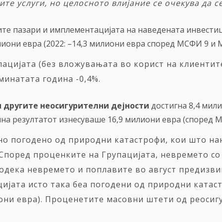
те услуги, но целосното влијание се очекува да 
те пазари и имплементацијата на наведената инвестиц
лиони евра (2022: –14,3 милиони евра според МСФИ 9 и
пацијата (без вложувањата во корист на клиентит
минатата година -0,4%.
и другите неосигурителни дејности
достигна 8,4 мил
на резултатот изнесуваше 16,9 милиони евра (според М
 погодено од природни катастрофи, кои што нан
Според проценките на Групацијата, невремето со 
додека невремето и поплавите во август предизви
цијата исто така беа погодени од природни катас
иони евра). Проценетите масовни штети од реосиг