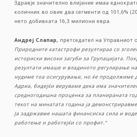
Здравје значително влијание имаа еднократ
количник во овие два сегменти од 101,6% (2
нето добивката 16,3 милиони евра.
Андреј Слапар,
претседател на Управниот 
Природните катастрофи резултираа со зголе
историски високи загуби за Групацијата. По
резултати имаше и владиното регулирање на
нудиме тоа осигурување, но
ќе продолжиме д
Адриа, бидејќи веруваме дека има значителе
средногодишна проценка за планираната годи
текот на минатата година ја демонстриравм
Ја задржавме нашата финансиска сила и воде
работење
и работејќи со профит.“