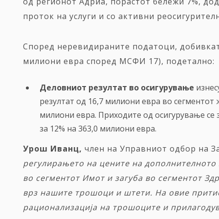
од регионот Адриа, порастот бележи 7%, до
проток на услуги и со активни реосигурител
Според неревидираните податоци, добивката
милиони евра според МСФИ
17), подетално:
Деловниот р
езултат
во
осигурување
изнес
резултат од 16,7 милиони евра во сегментот 
милиони евра. Приходите од осигурување се з
за 12% на 363,0 милиони евра.
Урош Иванц,
член на Управниот одбор на З
регулирањето на цените на
дополнителното
во сегментот Имот и загуба во сегментот Зд
врз нашите трошоци и штети. На овие прит
рационализација на трошоците и прилагодув