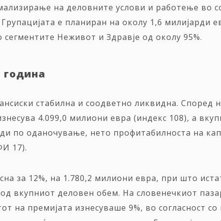
мализирање на деловните услови и работење во со
Групацијата е планиран на околу 1,6 милијарди е
 сегментите Неживот и Здравје од околу 95%.
а
година
нансиски стабилна и соодветно ликвидна. Според 
изнесува 4.099,0 милиони евра (индекс 108), а вк
оди по оданочување, нето профитабилноста на кап
И 17).
на за 12%, на 1.780,2 милиони евра, при што иста
од вкупниот деловен обем. На словенечкиот пазар
тот на премијата изнесуваше 9%, во согласност с