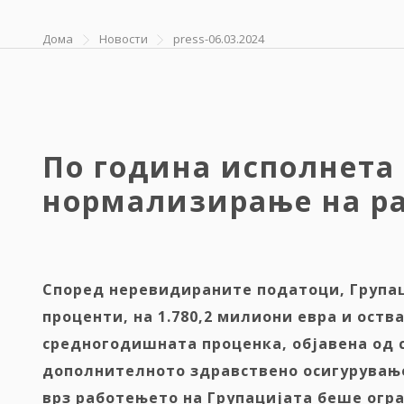
Дома
Новости
press-06.03.2024
По година исполнета 
нормализирање на ра
Според неревидираните податоци, Групац
проценти,
на 1.780,2 милиони евра и оств
средногодишната проценка
,
објавена од 
дополнителното
здравствено осигурување
врз работењето на Групацијата беше огр