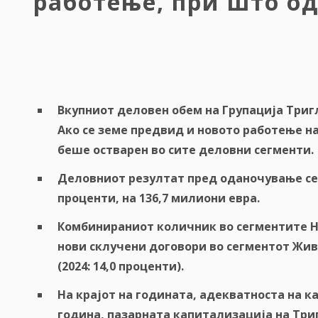
работење, при што о
Вкупниот
деловен обем
на
Групација
Триг
Ако
се
земе
предвид
и
новото
работење
н
беше
остварен
во
сите
деловни
сегменти
.
Деловниот
резултат
пред
оданочување
се
проценти
,
на
136,7
милиони
евра
.
Комбинираниот
количник
во
сегментите
Н
нови склучени договори
во
сегментот
Жив
(2024: 14,0
проценти
).
Н
а крајот на годината, адекватноста на ка
година, пазарната капитализација на Триг