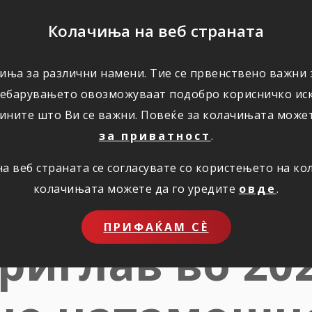
ПОМОШ
Колачиња на веб страната
иња за различни намени. Тие се првенствено важни з
ПОВОЛНОСТИ
КОРИСНО
ЗА НАС
ребарувањето овозможуваат подобро корисничко иск
ините што Ви се важни. Повеќе за колачињата може
за приватност
.
 веб страната се согласувате со користењето на к
и резултати 
колачињата можете да го уредите
овде
.
ПРИФАЌАМ СЀ
риглав во 20