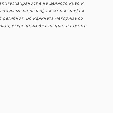
апитализираност е на целното ниво и
ложуваме во развој, дигитализација и
о регионот. Во иднината чекориме со
вата, искрено им благодарам на тимот