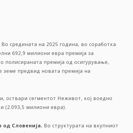
. Во средината на 2025 година, во соработка
елни 692,9 милиони евра премија за
уто полисираната премија од осигурување,
се земе предвид новата премија на
ти, оствари сегментот Неживот, кој воедно
 (2.093,5 милиони евра).
р
од
Словенија
.
Во структурата на вкупниот