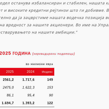
дел останува избалансиран и стабилен, нашата к
т и високите кредитни рејтинзи што ги добивме. В
елно да ја зацврстиме нашата водечка позиција в
на вредност за нашите акционери. Во име на Упра
остварувањето на нашите амбиции.“
2025
ГОДИНА
(
)
неревидирани
податоци
во
милиони
евра
2025
2024
Индекс
2561,2
1.717,6
149
2475,0
1.622,3
153
86,1
95,4
90
1.694,7
1.393,2
122