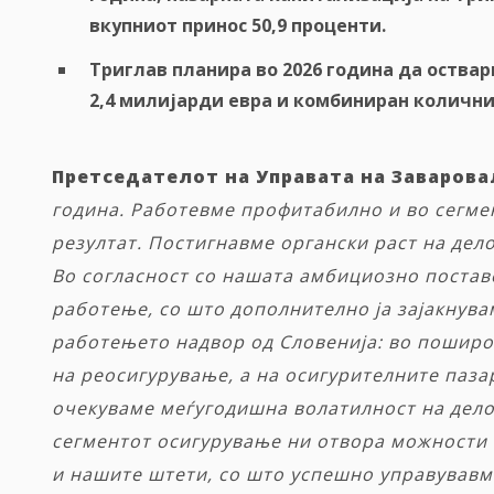
вкупниот принос 50,9 проценти.
Триглав
планира
во
2026
година
да
оствар
2,4
милијарди
евра
и
комбиниран
количн
Претседателот на Управата на Заварова
година. Работевме профитабилно и во сегме
резултат. Постигнавме органски раст на дел
Во согласност со нашата амбициозно постав
работење, со што дополнително ја зајакнува
работењето надвор од Словенија: во пошир
на реосигурување, а на осигурителните паз
очекуваме меѓугодишна волатилност на дело
сегментот
осигурување ни отвора можности и
и нашите штети, со што успешно управувавм