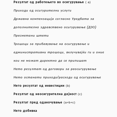
Резултат
од
работењето
во
осигурување
( a)
Приходи
од
осигурителни
услуги
Државна
компензација
согласно
Уредбата
за
(
)
дополнително
здравствено
осигурување
ДЗО
Пресметани
штети
Трошоци
за
прибавување
на
осигурување
и
,
административни
трошоци
вклучувајќи
ги
и
оние
кои
не
можат
директно
да
се
припишат
Нето
резултат
од
договори
за
реосигурување
/
Нето
останати
приходи
расходи
од
осигурување
Нето
резултат
од
инвестиции
(b)
Резултат
од
неосигурителна
дејност
(c)
Резултат
пред
оданочување
(a+b+c)
Нето
добивка