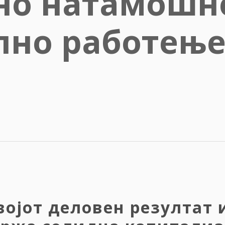
но натамошн
но работење 
војот деловен резултат 