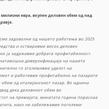
0
милиони
евра
,
вкупен
деловен обем
од
над
равје.
сме задоволни од нашето работење во 2025
редства и остваривме висок деловен
сно ја задржавме добрата профитабилност.
понатамошна диверзификација на нашето
лнително го зголемивме уделот на
емот и работевме профитабилно на пазарите
 обем од италијанскиот пазар. Во иднина
двид дека деловниот обем во
стот на премијата, минатата година пораснаа
штита, иако не забележавме поголеми