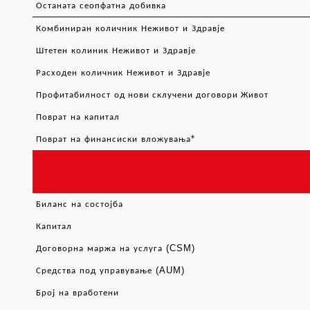
Останата
сеопфатна
добивка
Комбиниран
количник
Неживот
и
Здравје
Штетен
колиник
Неживот
и
Здравје
Расходен
количник
Неживот
и
Здравје
Профитабилност
од нови склучени договори Живот
Поврат
на
капитал
*
Поврат
на
финансиски
вложувања
Биланс
на
состојба
Капитал
(CSM)
Договорна
маржа
на
услуга
(AUM)
Средства
под
управување
Број
на
вработени