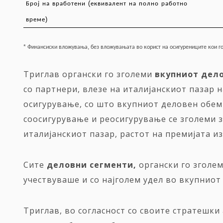
(
Број
на
вработени
еквивалент
на
полно
работно
)
време
*
,
Финансиски
вложувања
без
вложувањата
во
корист
на
осигурениците
кои
г
Триглав органски го зголеми
вкупниот
дел
со партнери, влезе на италијанскиот пазар
осигурување, со што вкупниот деловен обем 
соосигурување и реосигурување се зголеми за
италијанскиот пазар, растот на премијата и
Сите
деловни
сегменти,
органски го зголем
учествуваше и со најголем удел во вкупниот
Триглав, во согласност со своите стратешки