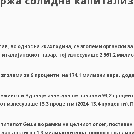
држа солидна капитали
лав
,
во
однос
на
2024
година
,
се
зголеми
органски
за
а
италијанскиот
пазар
,
тој
изнесуваше
2.561,2
милио
зголеми
за
9
проценти
,
на
174,1
милиони
евра
,
дод
еживот
и
Здравје
изнесуваше
поволни
93,2
процен
от
изнесуваше
13,3
проценти
(2024: 13,4
проценти
).
П
питалот беше во рамки на целниот опсег, поставен м
лав достигна 1,3 милијарди евра, приносот од диви