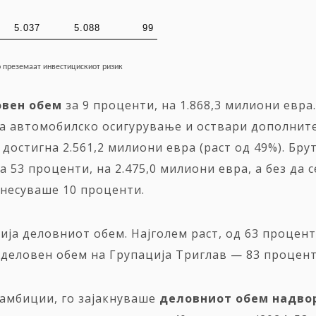
5.037
5.088
99
о
преземаат
инвестицискиот
ризик
овен
обем
за 9 проценти, на 1.868,3 милиони евра
 на автомобилско осигурување и оствари дополнит
достигна 2.561,2 милиони евра (раст од 49%). Бр
 53 проценти, на 2.475,0 милиони евра, а без да 
знесуваше 10 проценти.
ија деловниот обем. Најголем раст, од 63 процен
 деловен обем на Групација Триглав — 83 проценти
 амбиции, го зајакнуваше
деловниот
обем
надво