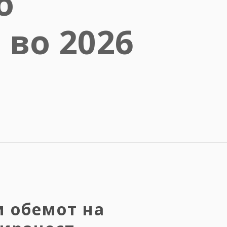
о
во 2026
и обемот на