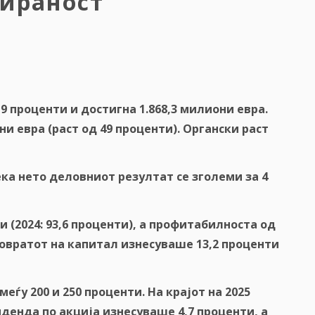
зираност
9
проценти
и
достигна
1.868,3
милиони
евра
.
ни
евра
(
раст
од
49
проценти
).
Органски
раст
ека
нето
деловниот
резултат
се
зголеми
за
4
ти
(2024: 93,6
проценти
),
а
п
рофитабилноста од
овратот
на
капитал
изнесуваше
13,2
проценти
еѓу 200 и 250 проценти. На крајот на 2025
денда по акција изнесуваше 4,7 проценти, а