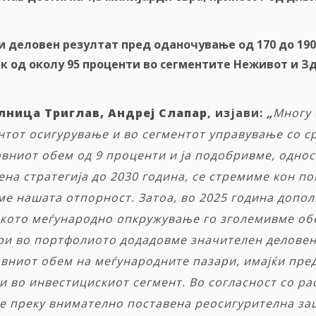
и
деловен
резултат
пред
оданочување
од
170
до
19
ик
од
околу
95
проценти
во
сегментите
Неживот
и
Зд
лница Триглав, Андреј Слапар
, изјави:
„
Многу 
нтот осигурување и во сегментот управување со с
овниот обем од 9 проценти и ја подобривме, одно
ена стратегија до 2030 година, се стремиме кон 
ме нашата отпорност. Затоа, во 2025 година допо
окото меѓународно опкружување го зголемивме об
ари во портфолиото додадовме значителен деловен
вниот обем на меѓународните пазари, имајќи пре
 во инвестицискиот сегмент. Во согласност со ра
е преку внимателно поставена реосигурителна за