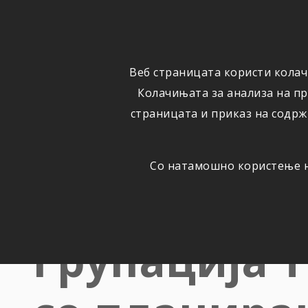
ФИЗИЧКИ
ПРАВНИ
ЛИЦА
ЛИЦА
Веб страницата користи колач
ОСИГУРУВАЊЕ
ШТЕТИ
Колачињата за анализа на п
страницата и приказ на содрж
Со натамошно користење на
Многу добр
Групација Т