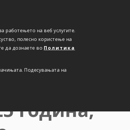
а работењето на веб услугите.
ОНЛАЈН
ПРИЈАВИ ШТЕТА
уство, полесно користење на
те да дознаете во
Политика
олачињата. Подесувањата на
на
25 година,