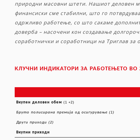
природни масовни штети. Нашиот деловен мо
финансиски сме стабилни, што го потврдуваа
одржливо работење, со што сакаме дополнит
доверба – насочени кон создавање долгороч
соработнички и соработници на Триглав за 
КЛУЧНИ
ИНДИКАТОРИ
ЗА
РАБОТЕЊЕТО
ВО
Вкупен
деловен
обем
(1 +2)
Бруто
полисирана
премија
од
осигурување
(1)
Други
приходи
(2)
Вкупни
приходи