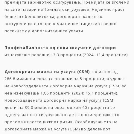
премијата за животно осигурување. Премијата се зголеми
на сите пазари на Триглав осигурување. Нејзиниот раст
беше особено висок кај договорите каде што
осигурениците го преземаат инвестицискиот ризик
потикнат од дополнителните уплати.
Профитабилноста
од
нови
склучени
договори
изнесуваше поволни 13,3 проценти (2024: 13,4 проценти).
Договорната
маржа
на
услуга
(CSM),
во износ од
286,8 милиони евра, се зголеми за 5 проценти, а уделот
на новосоздадената Договорна маржа на услуга (CSM) во
неа изнесуваше 13,6 проценти (2024: 15,1 проценти).
Новосоздадената Договорна маржа на услуга (CSM)
достигна 39,0 милиони евра, од кои 40 проценти се
однесуваат на осигурувања каде што осигуреникот го
презема инвестицискиот ризик. Ослободувањето на
Договорната маржа на услуга (CSM) во деловниот