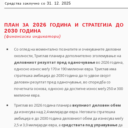
31. 12. 2025
Средства
заклучно
со
2026
ПЛАН
ЗА
ГОДИНА
И
СТРАТЕГИЈА
ДО
2030
ГОДИНА
(
)
финансиски
индикатори
Со оглед на моментално познатите и очекуваните деловни
околности, Триглав планира дополнително зголемување на
деловниот
резултат
пред
оданочување
во 2026 година,
односно износ меѓу 170 и 190 милиони евра. Триглав има
стратешка амбиција до 2030 година да го удвои својот
деловен резултат пред оданочување, во споредба со
почетната основа, односно да достигне износ меѓу 250 и 300
милиони евра.
Триглав во 2026 година планира
вкупниот
деловен
обем
да изнесува над 2,4 милијарди евра. Неговата стратешка
амбиција е до 2030 година деловниот обем да изнесува меѓу
2,5 и 3,0 милијарди евра, а
средствата
под
управување
да