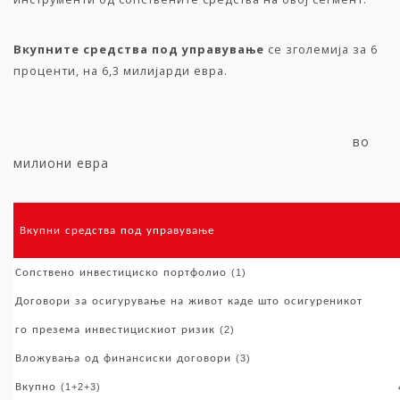
Вкупните
средства
под
управување
се зголемија за 6
проценти, на 6,3 милијарди евра.
во
милиони евра
Вкупни
средства
под
управување
Сопствено
инвестициско
портфолио
(1)
Договори
за
осигурување
на
живот
каде
што
осигуреникот
го
презема
инвестицискиот
ризик
(2)
Вложувања
од
финансиски
договори
(3)
Вкупно
(1+2+3)