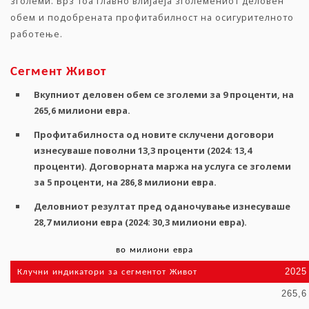
зголеми. Врз тоа главно влијаеја зголемениот деловен
обем и подобрената профитабилност на осигурителното
работење.
Сегмент
Живот
Вкупниот
деловен
обем
се
зголеми
за
9
проценти
,
на
265,6
милиони
евра
.
Профитабилноста
од новите склучени договори
изнесуваше
поволни
13,3
проценти
(2024: 13,4
проценти
).
Договорната
маржа на услуга
се
зголеми
за
5
проценти
,
на
286,8
милиони
евра
.
Деловниот
резултат
пред
оданочување
изнесуваше
28,7
милиони
евра
(2024: 30,3
милиони
евра
).
во
милиони
евра
2025
Клучни
индикатори
за
сегментот
Живот
265,6