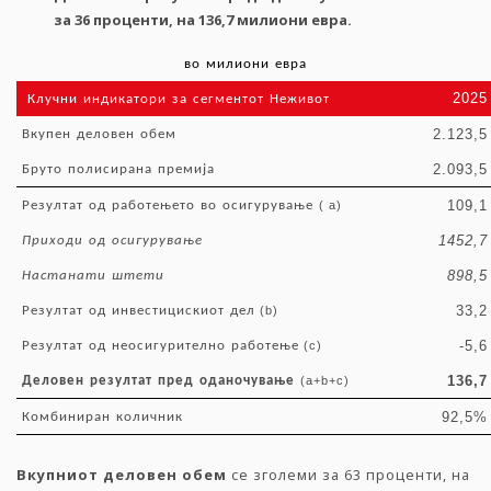
за
36
проценти
,
на
136,7
милиони
евра
.
во
милиони
евра
2025
Клучни
индикатори
за
сегментот
Неживот
2.123,5
Вкупен
деловен
обем
2.093,5
Бруто
полисирана
премија
109,1
Резултат
од
работењето
во
осигурување
( a)
1452,7
Приходи
од
осигурување
898,5
Настанати
штети
33,2
Резултат
од
инвестицискиот
дел
(b)
-5,6
Резултат
од
неосигурително
работење
(c)
136,7
Деловен
резултат
пред
оданочување
(a+b+c)
92,5%
Комбиниран
количник
Вкупниот
деловен
обем
се зголеми за 63 проценти, на