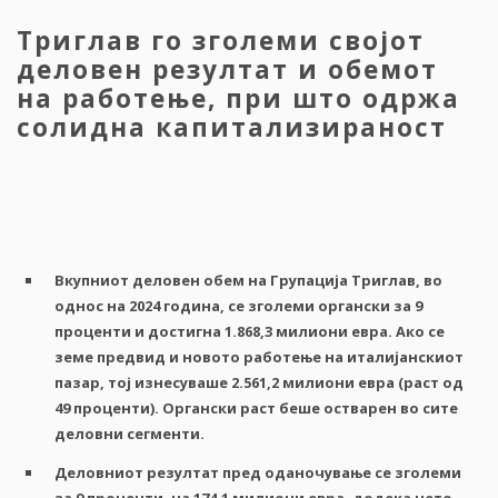
Триглав го зголеми својот
деловен резултат и обемот
на работење, при што одржа
солидна капитализираност
Вкупниот
деловен обем
на
Групација
Триглав
,
во
однос
на
2024
година
,
се
зголеми
органски
за
9
проценти
и
достигна
1.868,3
милиони
евра
.
Ако
се
земе
предвид
и
новото
работење
на
италијанскиот
пазар
,
тој
изнесуваше
2.561,2
милиони
евра
(
раст
од
49
проценти
).
Органски
раст
беше
остварен
во
сите
деловни
сегменти
.
Деловниот
резултат
пред
оданочување
се
зголеми