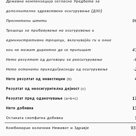
Државна
компензација
согласно
Уредбата
за
(
)
дополнително
здравствено
осигурување
ДЗО
9
Пресметани
штети
Трошоци
за
прибавување
на
осигурување
и
,
административни
трошоци
вклучувајќи
ги
и
оние
4
кои
не
можат
директно
да
се
припишат
-
Нето
резултат
од
договори
за
реосигурување
/
-
Нето
останати
приходи
расходи
од
осигурување
Нето
резултат
од
инвестиции
(b)
Резултат
од
неосигурителна
дејност
(c)
1
Резултат
пред
оданочување
(a+b+c)
1
Нето
добивка
Останата
сеопфатна
добивка
9
Комбиниран
количник
Неживот
и
Здравје