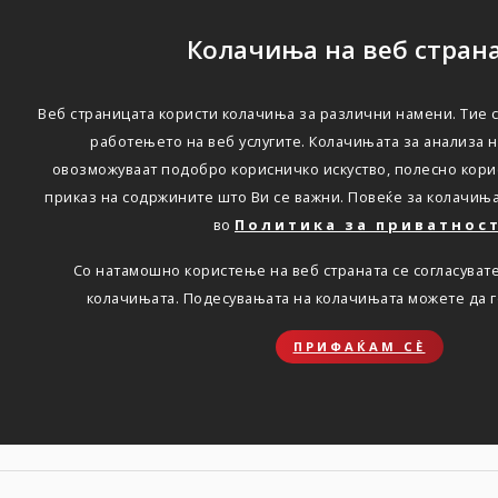
Колачиња на веб стран
Веб страницата користи колачиња за различни намени. Тие 
Многу добри резултати
работењето на веб услугите. Колачињата за анализа 
овозможуваат подобро корисничко искуство, полесно кори
на Групација Триглав во
приказ на содржините што Ви се важни. Повеќе за колачињ
2025 година, со
во
Политика за приватнос
планирано натамошно
Со натамошно користење на веб страната се согласуват
колачињата. Подесувањата на колачињата можете да 
профитабилно работење
во 2026 година
ПРИФАЌАМ СЀ
Дома
Новости
press-06.03.2026