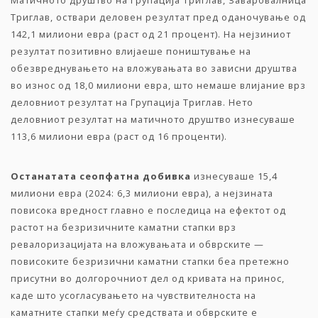
Матичното друштво на Групација Триглав, Заваровалница
Триглав, оствари деловен резултат пред оданочување од
142,1 милиони евра (раст од 21 процент). На нејзиниот
резултат позитивно влијаеше поништување на
обезвреднувањето на вложувањата во зависни друштва
во износ од 18,0 милиони евра, што немаше влијание врз
деловниот резултат на Групација Триглав. Нето
деловниот резултат на матичното друштво изнесуваше
113,6 милиони евра (раст од 16 проценти).
Останат
ата
сеопфатн
а
добивка
изнесуваше 15,4
милиони евра (2024: 6,3 милиони евра), а нејзината
повисока вредност главно е последица на ефектот од
растот на безризичните каматни стапки врз
ревалоризацијата на вложувањата и обврските —
повисоките безризични каматни стапки беа претежно
присутни во долгорочниот дел од кривата на принос,
каде што усогласувањето на чувствителноста на
каматните стапки меѓу средствата и обврските е