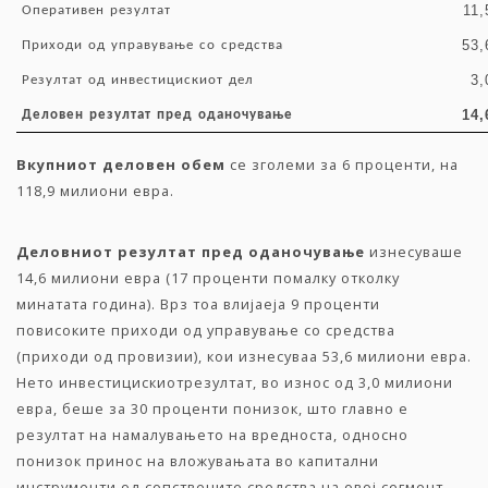
11,
Оперативен
резултат
53,
Приходи
од
управување
со
средства
3,
Резултат
од
инвестицискиот
дел
14,
Деловен
резултат
пред
оданочување
Вкупниот
деловен
обем
се зголеми за 6 проценти, на
118,9 милиони евра.
Деловниот
резултат
пред
оданочување
изнесуваше
14,6 милиони евра (17 проценти помалку отколку
минатата година). Врз тоа влијаеја 9 проценти
повисоките приходи од управување со средства
(приходи од провизии), кои изнесуваа 53,6 милиони евра.
Нето инвестицискиотрезултат, во износ од 3,0 милиони
евра, беше за 30 проценти понизок, што главно е
резултат на намалувањето на вредноста, односно
понизок принос на вложувањата во капитални
инструменти од сопствените средства на овој сегмент.