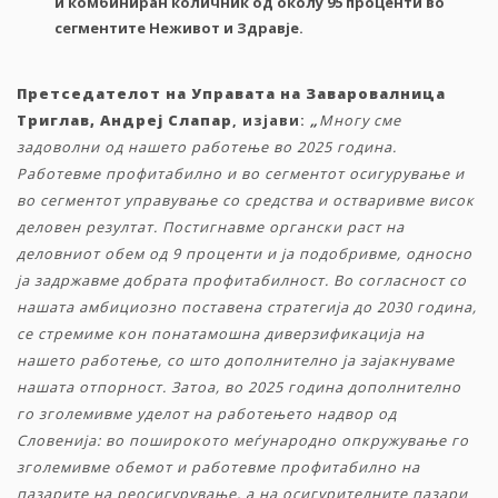
и
комбиниран
количник
од
околу
95
проценти
во
сегментите
Неживот
и
Здравје.
Претседателот на Управата на Заваровалница
Триглав, Андреј Слапар
, изјави:
„
Многу сме
задоволни од нашето работење во 2025 година.
Работевме профитабилно и во сегментот осигурување и
во сегментот управување со средства и остваривме висок
деловен резултат. Постигнавме органски раст на
деловниот обем од 9 проценти и ја подобривме, односно
ја задржавме добрата профитабилност. Во согласност со
нашата амбициозно поставена стратегија до 2030 година,
се стремиме кон понатамошна диверзификација на
нашето работење, со што дополнително ја зајакнуваме
нашата отпорност. Затоа, во 2025 година дополнително
го зголемивме уделот на работењето надвор од
Словенија: во поширокото меѓународно опкружување го
зголемивме обемот и работевме профитабилно на
пазарите на реосигурување, а на осигурителните пазари