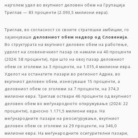
најголем удел во вкупниот деловен обем на Групација
Триглав — 83 проценти (2.093,5 милиони евра).
Триглав, во согласност со своите стратешки амбиции, го
зајакнуваше
деловниот
обем
надвор
од
Словенија
.
Во структурата на вкупниот деловен обем на работење,
уделот на словенечкиот пазар се намали на 40 проценти
(2024: 58 проценти), при што на овој пазар деловниот
обем се зголеми за 3 проценти, на 1.015,4 милиони евра.
Уделот на останатите пазари во регионот Адриа, во
вкупниот деловен обем, изнесуваше 15 проценти, а
деловниот обем се зголеми за 7 проценти, на 374,3
милиони евра. Триглав оствари 46 проценти од вкупниот
деловен обем во меѓународното опкружување (2024: 22
проценти), односно 1.171,5 милиони евра. На
меѓународните пазари на реосигурување, вкупниот
деловен обем се зголеми за 29 проценти, на 346,0
милиони евра. На меѓународните осигурителни пазари,