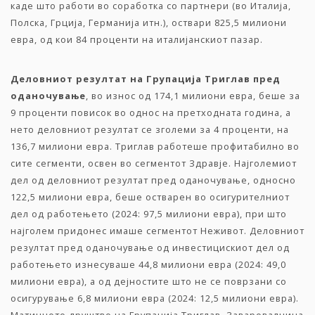
каде што работи во соработка со партнери (во Италија,
Полска, Грција, Германија итн.), оствари 825,5 милиони
евра, од кои 84 проценти на италијанскиот пазар.
Деловниот
резултат
на
Групација
Триглав
пред
оданочување
, во износ од 174,1 милиони евра, беше за
9 проценти повисок во однос на претходната година, а
нето деловниот резултат се зголеми за 4 проценти, на
136,7 милиони евра. Триглав работеше профитабилно во
сите сегменти, освен во сегментот Здравје. Најголемиот
дел од деловниот резултат пред оданочување, односно
122,5 милиони евра, беше остварен во осигурителниот
дел од работењето (2024: 97,5 милиони евра), при што
најголем придонес имаше сегментот Неживот. Деловниот
резултат пред оданочување од инвестицискиот дел од
работењето изнесуваше 44,8 милиони евра (2024: 49,0
милиони евра), а од дејностите што не се поврзани со
осигурување 6,8 милиони евра (2024: 12,5 милиони евра).