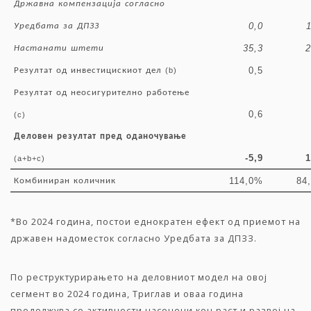
Државна
компензација
согласно
0,0
Уредбата
за
ДПЗЗ
35,3
2
Настанати
штети
0,5
Резултат
од
инвестицискиот
дел
(b)
Резултат
од
неосигурително
работење
0,6
(c)
Деловен
резултат
пред
оданочување
-5,9
1
(a+b+c)
114,0%
84
Комбиниран
количник
*Во 2024 година, постои еднократен ефект од приемот на
државен надоместок согласно Уредбата за ДПЗЗ.
По реструктурирањето на деловниот модел на овој
сегмент во 2024 година, Триглав и оваа година
продолжува со активности насочени кон раст и развој на