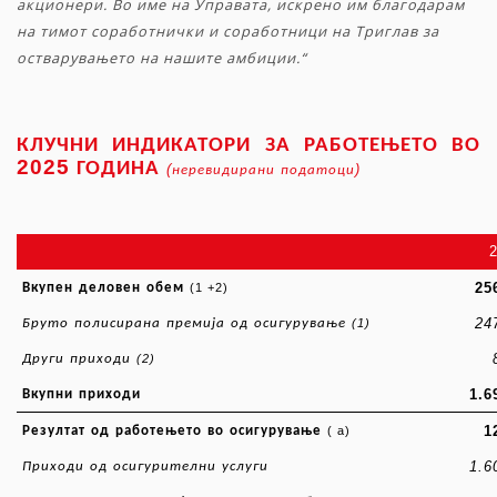
акционери. Во име на Управата, искрено им благодарам
на тимот соработнички и соработници на Триглав за
остварувањето на нашите амбиции.“
КЛУЧНИ
ИНДИКАТОРИ
ЗА
РАБОТЕЊЕТО
ВО
2025
ГОДИНА
(
)
неревидирани
податоци
25
Вкупен
деловен
обем
(1 +2)
24
Бруто
полисирана
премија
од
осигурување
(1)
Други
приходи
(2)
1.6
Вкупни
приходи
1
Резултат
од
работењето
во
осигурување
( a)
1.6
Приходи
од
осигурителни
услуги