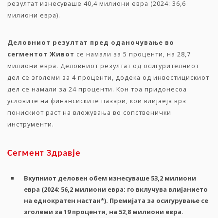
резултат изнесуваше 40,4 милиони евра (2024: 36,6
милиони евра).
Деловниот
резултат
пред
оданочување
во
сегментот
Живот
се намали за 5 проценти, на 28,7
милиони евра. Деловниот резултат од осигурителниот
дел се зголеми за 4 проценти, додека од инвестицискиот
дел се намали за 24 проценти. Кон тоа придонесоа
условите на финансиските пазари, кои влијаеја врз
понискиот раст на вложувања во сопственички
инструменти.
Сегмент
Здравје
Вкупниот
деловен
обем
изнесуваше
53,2
милиони
евра
(2024: 56,2
милиони
евра
;
го
вклучува
влијанието
на
еднократен
настан
*
).
Премијата
за
осигурување
се
зголеми
за
19
проценти
,
на
52,8
милиони
евра
.