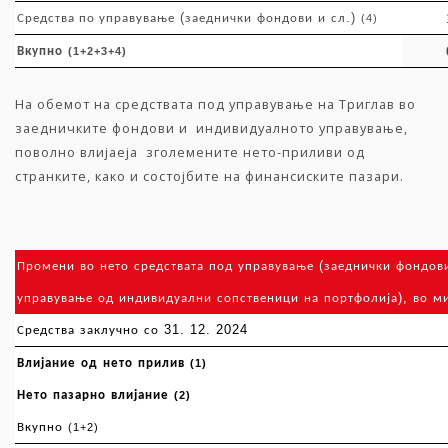
(
.)
Средства по управување
заеднички
фондови
и
сл
(4)
Вкупно
(1+2+3+4)
На обемот на средствата под управување на Триглав во
заедничките фондови и индивидуалното управување,
поволно влијаеја зголемените нето-приливи од
странките, како и состојбите на финансиските пазари.
(
Промени
во
нето
средствата
под
управување
заеднички
фондов
),
управување
од
индивидуални
сопственици
на
портфолија
во
м
31. 12. 2024
Средства
заклучно
со
Влијание
од
нето
прилив
(1)
Нето
пазарно
влијание
(2)
Вкупно
(1+2)