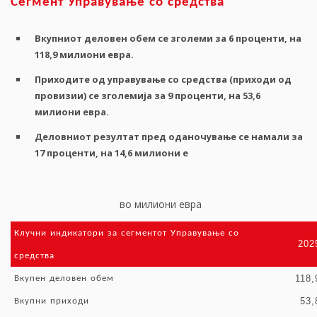
Сегмент
Управување
со
средства
Вкупниот
деловен
обем
се
зголеми
за
6
проценти
,
на
118,9
милиони
евра
.
Приходите
од
управување
со
средства
(
приходи
од
провизии
)
се
зголемија
за
9
проценти
,
на
53,6
милиони
евра
.
Деловниот
резултат
пред
оданочување
се
намали
за
17
проценти
,
на
14,6
милиони
е
во милиони евра
Клучни
индикатори
за
сегментот
Управување
со
202
средства
118,
Вкупен
деловен
обем
53,
Вкупни
приходи