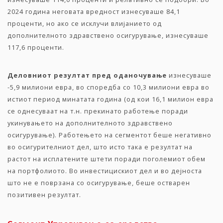
2024 година неговата вредност изнесуваше 84,1
проценти, но ако се исклучи влијанието од
дополнителното здравствено осигурување, изнесуваше
117,6 проценти.
Деловниот
резултат
пред
оданочување
изнесуваше
-5,9 милиони евра, во споредба со 10,3 милиони евра во
истиот период минатата година (од кои 16,1 милион евра
се однесуваат на т.н. прекинато работење поради
укинувањето на дополнителното здравствено
осигурување). Работењето на сегментот беше негативно
во осигурителниот дел, што исто така е резултат на
растот на исплатените штети поради поголемиот обем
на портфолиото. Во инвестицискиот дел и во дејноста
што не е поврзана со осигурување, беше остварен
позитивен резултат.