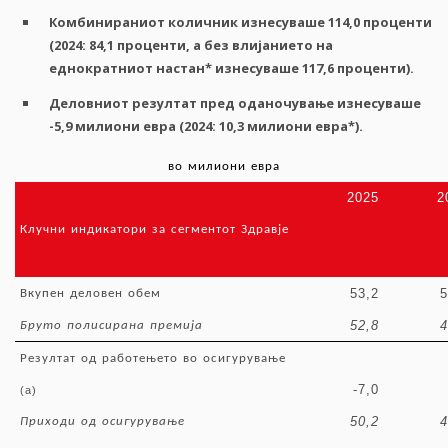
Комбинираниот
количник
изнесуваше
114,0
проценти
(2024: 84,1
проценти
,
а
без
влијанието
на
еднократниот
настан
*
изнесуваше
117,6
проценти
).
Деловниот
резултат
пред
оданочување
изнесуваше
-5,9
милиони
евра
(2024: 10,3
милиони
евра
*
).
во
милиони
евра
2025
2
Клучни
индикатори
за
сегментот
Здравје
53,2
5
Вкупен
деловен
обем
52,8
4
Бруто
полисирана
премија
Резултат
од
работењето
во
осигурување
-7,0
(a)
50,2
4
Приходи
од
осигурување