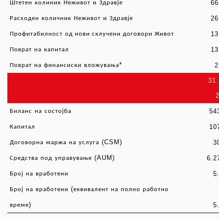
6
Штетен
колиник
Неживот
и
Здравје
2
Расходен
количник
Неживот
и
Здравје
1
Профитабилност
од нови склучени договори Живот
1
Поврат
на
капитал
*
2
Поврат
на
финансиски
вложувања
31.
54
Биланс
на
состојба
10
Капитал
(CSM)
3
Договорна
маржа
на
услуга
(AUM)
6.2
Средства
под
управување
5
Број
на
вработени
(
Број
на
вработени
еквивалент
на
полно
работно
)
5
време