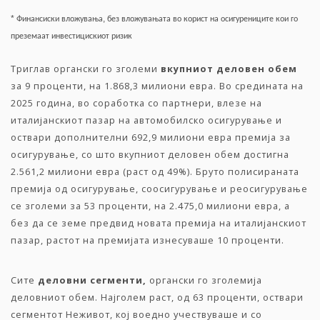
*
,
Финансиски
вложувања
без
вложувањата
во
корист
на
осигурениците
кои
го
преземаат
инвестицискиот
ризик
Триглав органски го зголеми
вкупниот
деловен
обем
за 9 проценти, на 1.868,3 милиони евра. Во средината на
2025 година, во соработка со партнери, влезе на
италијанскиот пазар на автомобилско осигурување и
оствари дополнителни 692,9 милиони евра премија за
осигурување, со што вкупниот деловен обем достигна
2.561,2 милиони евра (раст од 49%). Бруто полисираната
премија од осигурување, соосигурување и реосигурување
се зголеми за 53 проценти, на 2.475,0 милиони евра, а
без да се земе предвид новата премија на италијанскиот
пазар, растот на премијата изнесуваше 10 проценти.
Сите
деловни
сегменти,
органски го зголемија
деловниот обем. Најголем раст, од 63 проценти, оствари
сегментот Неживот, кој воедно учествуваше и со