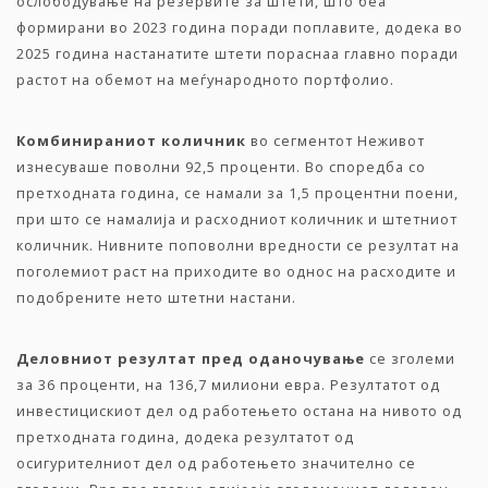
ослободување на резервите за штети, што беа
формирани во 2023 година поради поплавите, додека во
2025 година настанатите штети пораснаа главно поради
растот на обемот на меѓународното портфолио.
Комбинираниот
количник
во сегментот Неживот
изнесуваше поволни 92,5 проценти. Во споредба со
претходната година, се намали за 1,5 процентни поени,
при што се намалија и расходниот количник и штетниот
количник. Нивните поповолни вредности се резултат на
поголемиот раст на приходите во однос на расходите и
подобрените нето штетни настани.
Деловниот
резултат
пред
оданочување
се зголеми
за 36 проценти, на 136,7 милиони евра. Резултатот од
инвестицискиот дел од работењето остана на нивото од
претходната година, додека резултатот од
осигурителниот дел од работењето значително се