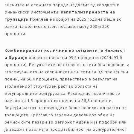
значително отежнато поради недостиг од соодветни
финансиски инструменти.
Капитализираноста
на
Групација
Триглав
на крајот на 2025 година беше во
рамки на целниот опсег, поставен меѓу 200 и 250
проценти.
Комбинираниот
количник
во
сегментите
Неживот
и
Здравје
достигна поволни 93,2 проценти (2024: 93,6
проценти). Резултатите по основ на штети беа поволни, а
зголемувањето на количникот на штети за 0,9 процентни
поени, на 66,4 проценти, првенствено е резултат на
зголемениот структурен раст во областа на
меѓународните осигурувања. Расходниот количник се
намали за 1,3 процентни поени, на 26,8 проценти,
бидејќи растот на приходите беше повисок од растот на
трошоците. Триглав го зголеми деловниот обем на
речиси сите пазари во регионот Адриа и ја подобри или
ја задржа поволната профитабилност на осигурителниот