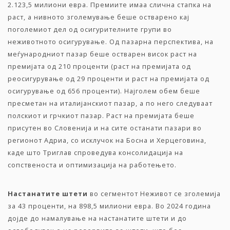
2.123,5 милиони евра. Премиите имаа слична стапка на
раст, а нивното зголемување беше остварено кај
поголемиот дел од осигурителните групи во
неживотното осигурување. Од пазарна перспектива, на
меѓународниот пазар беше остварен висок раст на
премијата од 210 проценти (раст на премијата од
реосигурување од 29 проценти и раст на премијата од
осигурување од 656 проценти). Најголем обем беше
пресметан на италијанскиот пазар, а по него следуваат
полскиот и грчкиот пазар. Раст на премијата беше
присутен во Словенија и на сите останати пазари во
регионот Адриа, со исклучок на Босна и Херцеговина,
каде што Триглав спроведува консолидација на
сопственоста и оптимизација на работењето.
Настанатите
штети
во сегментот Неживот се зголемија
за 43 проценти, на 898,5 милиони евра. Во 2024 година
дојде до намалување на настанатите штети и до