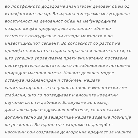
во портфолиото додадовме значителен деловен обем од
италијанскиот пазар. Во иднина очекуваме меѓугодишна
волатилност на деловниот обем на меѓународните
пазари, имајќи предвид дека деловниот обем во
сегментот
осигурување ни отвора можности и во
инвестицискиот сегмент. Во согласност со растот на
премијата, минатата година пораснаа и нашите штети, со
што успешно управувавме преку внимателно поставена
реосигурителна заштита, иако не забележавме поголеми
природни масовни штети. Нашиот деловен модел
останува избалансиран и стабилен, нашата
капитализираност е на целното ниво и финансиски сме
стабилни, што го потврдуваат и високите кредитни
рејтинзи што ги добивме. Вложуваме во развој,
дигитализација и одржливо работење, со што сакаме
дополнително да ја зацврстиме нашата водечка позиција
во регионот. Во иднината чекориме со доверба –
насочени кон создавање долгорочна вредност за нашите