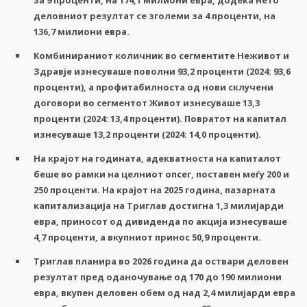
за
9
проценти
,
на
174,1
милиони
евра
,
додека
нето
деловниот
резултат
се
зголеми
за
4
проценти
,
на
136,7
милиони
евра
.
Комбинираниот
количник
во
сегментите
Неживот
и
Здравје
изнесуваше
поволни
93,2
проценти
(2024: 93,6
проценти
),
а
п
рофитабилноста од нови склучени
договори
во
сегментот
Живот
изнесуваше
13,3
проценти
(2024: 13,4
проценти
).
Повратот
на
капитал
изнесуваше
13,2
проценти
(2024: 14,0
проценти
).
Н
а крајот на годината, адекватноста на капиталот
беше во рамки на целниот опсег, поставен меѓу 200 и
250 проценти. На крајот на 2025 година, пазарната
капитализација на Триглав достигна 1,3 милијарди
евра, приносот од дивиденда по акција изнесуваше
4,7 проценти, а вкупниот принос 50,9 проценти.
Триглав
планира
во
2026
година
да
оствари
деловен
резултат
пред
оданочување
од
170
до
190
милиони
евра
,
вкупен
деловен обем
од
над
2,4
милијарди
евра