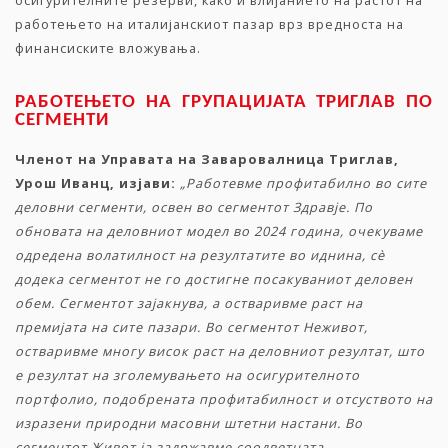
осигурителните резерви, како и влијанието на растот на
работењето на италијанскиот пазар врз вредноста на
финансиските вложувања.
РАБОТЕЊЕТО
НА
ГРУПАЦИЈАТА
ТРИГЛАВ
ПО
СЕГМЕНТИ
Членот
на
Управата
на
Заваровалница
Триглав
,
Урош
Иванц
,
изјави
:
„
Работевме
профитабилно
во
сите
деловни
сегменти
,
освен
во
сегментот
Здравје
.
По
обновата
на
деловниот
модел
во
2024
година
,
очекуваме
одредена
волатилност
на
резултатите
во
иднина
,
с
è
додека
сегментот
не
го
достигне
посакуваниот
деловен
обем
.
Сегментот
зајакнува
,
а
остваривме
раст
на
премијата
на
сите
пазари
.
Во
сегментот
Неживот
,
остваривме
многу
висок
раст
на
деловниот
резултат
,
што
е
резултат
на
зголемувањето
на
осигурителното
портфолио
,
подобрената
профитабилност
и
отсуството
на
изразени
природни
масовни
штетни
настани
.
Во
сегментот
Живот
ја
задржавме
соодветната