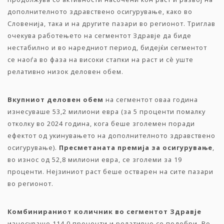
дополнителното здравствено осигурување, како во
Словенија, така и на другите пазари во регионот. Триглав
очекува работењето на сегментот Здравје да биде
нестабилно и во наредниот период, бидејќи сегментот
се наоѓа во фаза на високи стапки на раст и сè уште
релативно низок деловен обем.
Вкупниот
деловен
обем
на сегментот оваа година
изнесуваше 53,2 милиони евра (за 5 проценти помалку
отколку во 2024 година, кога беше зголемен поради
ефектот од укинувањето на дополнителното здравствено
осигурување).
Пресметаната
премија
за
осигурување
,
во износ од 52,8 милиони евра, се зголеми за 19
проценти. Нејзиниот раст беше остварен на сите пазари
во регионот.
Комбинираниот
количник
во
сегментот
Здравје
изнесуваше 114,0 проценти и релативно се подобри. Во