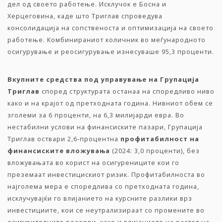
дел од своето работење. Исклучок е Босна и
Херцеговина, каде што Триглав спроведува
консолидација на сопственоста и оптимизација на своето
работење. Комбинираниот количник во меѓународното
осигурување и реосигурување изнесуваше 95,3 проценти.
Вкупните
средства
под
управување
на
Групација
Триглав
според структурата останаа на споредливо ниво
како и на крајот од претходната година. Нивниот обем се
зголеми за 6 проценти, на 6,3 милијарди евра. Во
нестабилни услови на финансиските пазари, Групација
Триглав оствари 2,6-процентна
профитабилност
на
финансиските
вложувања
(2024: 3,0 проценти), без
вложувањата во корист на осигурениците кои го
преземаат инвестицискиот ризик. Профитабилноста во
најголема мера е споредлива со претходната година,
исклучувајќи го влијанието на курсните разлики врз
инвестициите, кои се неутрализираат со промените во