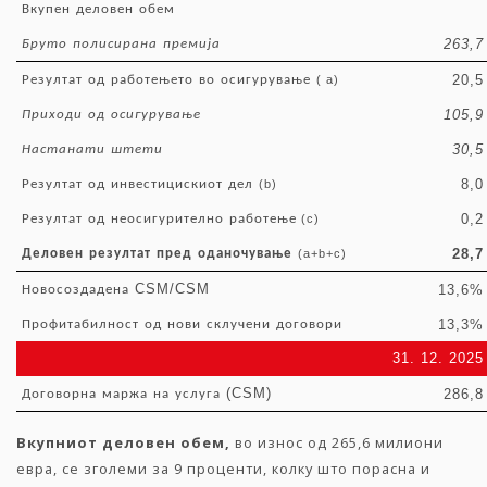
Вкупен
деловен
обем
263,7
Бруто
полисирана
премија
20,5
Резултат
од
работењето
во
осигурување
( a)
105,9
Приходи
од
осигурување
30,5
Настанати
штети
8,0
Резултат
од
инвестицискиот
дел
(b)
0,2
Резултат
од
неосигурително
работење
(c)
28,7
Деловен
резултат
пред
оданочување
(a+b+c)
CSM/CSM
13,6%
Новосоздадена
13,3%
Профитабилност
од
нови
склучени
договори
31. 12. 2025
(CSM)
286,8
Договорна
маржа
на
услуга
Вкупниот
деловен
обем
,
во износ од 265,6 милиони
евра, се зголеми за 9 проценти, колку што порасна и