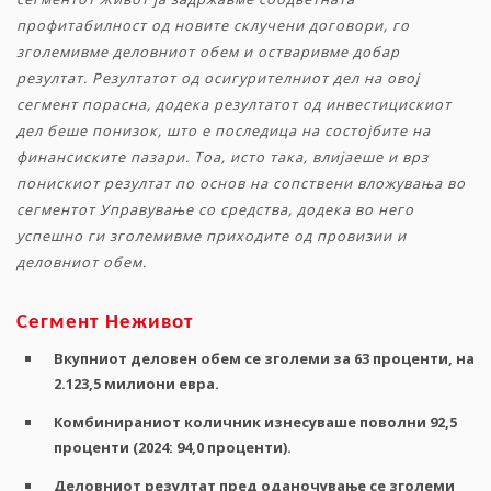
профитабилност
од новите склучени договори
,
го
зголемивме
деловниот
обем
и
остваривме
добар
резултат
.
Резултатот
од
осигурителниот
дел
на
овој
сегмент
порасна
,
додека
резултатот
од
инвестицискиот
дел
беше
понизок
,
што
е
последица
на
состојбите
на
финансиските
пазари
.
Тоа, исто така, влијаеше и врз
понискиот резултат по основ на сопствени вложувања во
сегментот Управување со средства, додека во него
успешно ги зголемивме приходите од провизии и
деловниот обем.
Сегмент
Неживот
Вкупниот
деловен
обем
се
зголеми
за
63
проценти
,
на
2.123,5
милиони
евра
.
Комбинираниот
количник
изнесуваше
поволни
92,5
проценти
(2024: 94,0
проценти
).
Деловниот
резултат
пред
оданочување
се
зголеми