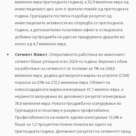
милиони евра претходната година), а 32,9 милиони евра од
инвестицискиот дел, што е трипати повеќе од претходната
година. Групацијата постигна подобар резултат од
инвестициските активности во споредба со претходната
година, а дополнителен позитивен ефект е остварената
добивка од продажба на удел во придружено друштво во
износ од 4,7 милиони евра.
Сегмент Живот:
Оперативното работење во животниот
сегмент беше успешно и во 2024-та година. Вкупниот обем
на работење на сегментот се зголеми за 7% на 244,6
милиони евра, додека договорната маржа на услугите (CSM)
порасна за 23% на 272,2 милиони евра. Обемот на
новосоздадената маржа изнесуваше 41,1 милион евра, а
нејзиното вклучување во деловниот резултат изнесуваше
36,6 милиони евра. Новата продажба на осигурување во
Групацијата и понатаму е разумно профитабилна.
Профитабилноста на новите зделки изнесуваше 13,4% и
беше за 1,2 процентни поени пониска во однос на
претходната година. Деловниот резултат на сегментот пред