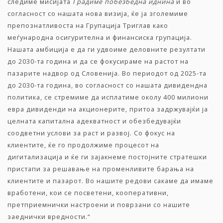
следиме мисијата
Градиме побезбедна иднина
и во
согласност со нашата нова визија, ќе ја зголемиме
препознатливоста на Групација Триглав како
меѓународна осигурителна и финансиска групација.
Нашата амбиција е да ги удвоиме деловните резултати
до 2030-та година и да се фокусираме на растот на
пазарите надвор од Словенија. Во периодот од 2025-та
до 2030-та година, во согласност со нашата дивидендна
политика, се стремиме да исплатиме околу 400 милиони
евра дивиденди на акционерите, притоа задржувајќи ја
целната капитална адекватност и обезбедувајќи
соодветни услови за раст и развој. Со фокус на
клиентите, ќе го продолжиме процесот на
дигитализација и ќе ги зајакнеме постојните стратешки
пристапи за решавање на променливите барања на
клиентите и пазарот. Во нашите редови сакаме да имаме
вработени, кои се посветени, кооперативни,
претприемнички настроени и поврзани со нашите
заеднички вредности.“