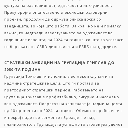
култура на разновидност, еднаквост и инклузивност.
Преку бројни општествено и еколошки одговорни
проекти, продолжи да одржува блиска врска со
заедницата, во која што работи. За крај, но не и помалку
важно, го надгради известувањето за одржливост во
годишниот извештај за 2024-та година, со што го усогласи
со барањата на CSRD директивата и ESRS стандардите.
СТРАТЕШКИ АМБИЦИИ НА ГРУПАЦИЈА
ТРИГЛАВ
ДО
2030-ТА ГОДИНА
Групација Триглав ги исполни, а во некои случаи и ги
надмина стратешките цели, што ги постави за
претходниот стратешки период. Работењето на
Групација Триглав е профитабилно, сигурно и насочено
кон одржливост. Повратот на капиталот ја надмина целта
од 10 проценти во 2024-та година. Обемот на работење –
и покрај падот во сегментот Здравје – е над
планираното, а Групацијата успешно го зголемува уделот