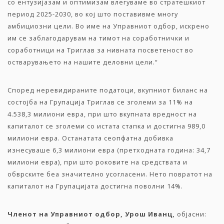
со ентузијазам и оптимизам влегуваме во стратешкиот
период 2025-2030, во кој што поставивме многу
амбициозни цели. Во име на Управниот одбор, искрено
им се заблагодарувам на тимот на соработнички и
соработници на Триглав за нивната посветеност во
остварувањето на нашите деловни цели.“
Според неревидираните податоци, вкупниот биланс на
состојба на Групација Триглав се зголеми за 11% на
4.538,3 милиони евра, при што вкупната вредност на
капиталот се зголеми со истата стапка и достигна 989,0
милиони евра. Останатата сеопфатна добивка
изнесуваше 6,3 милиони евра (претходната година: 34,7
милиони евра), при што роковите на средствата и
обврските беа значително усогласени. Нето повратот на
капиталот на Групацијата достигна поволни 14%.
Членот на Управниот одбор, Урош Иванц,
објасни: