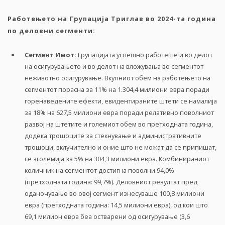
Работењето на Групација Триглав во 2024-та година
по
деловни
сегменти:
Сегмент
Имот
:
Групацијата успешно работеше и во делот
на осигурувањето и во делот на вложувања во сегментот
неживотно осигурување. Вкупниот обем на работењето на
сегментот порасна за 11% на 1.304,4 милиони евра поради
горенаведените ефекти, евидентираните штети се намалија
за 18% на 627,5 милиони евра поради релативно поволниот
развој на штетите и големиот обем во претходната година,
додека трошоците за стекнување и административните
трошоци, вклучително и оние што не можат да се припишат,
се зголемија за 5% на 304,3 милиони евра. Комбинираниот
количник на сегментот достигна поволни 94,0%
(претходната година: 99,7%). Деловниот резултат пред
оданочување во овој сегмент изнесуваше 100,8 милиони
евра (претходната година: 14,5 милиони евра), од кои што
69,1 милион евра беа остварени од осигурување (3,6