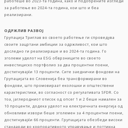
работеше во 2023-та година, како и подобрените изгледи
за работење во 2024-та година, кои што и беа
реализирани.
ОДРЖЛИВ РАЗВОЈ
Групација Триглав во своето работење ги спроведува
своите зацртани амбиции за одржливост, кои што
доследно ги реализираше и во 2024-та година. Го
зголеми уделот на ESG обврзниците во своето
инвестициско портфолио за два процентни поени,
достигнувајќи 13 проценти. Сите заеднички фондови на
Групацијата во Словенија беа трансформирани во
фондови, што промовираат еколошки и општествени
карактеристики, во согласност со регулативата SFDR. Со
тоа, јаглеродниот отисок од опсег 1 и 2 беше намален за
10 проценти, додека уделот на електричната енергија од
обновливи извори беше зголемен за 4 процентни поени,
достигнувајќи 66 проценти. Групацијата обезбеди високи
стандарди во корпоративното управување и поттикна