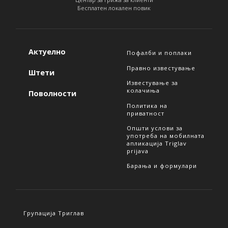
Бесплатен локален повик
Актуелно
Пофалби и поплаки
Правно известување
Штети
Известување за
колачиња
Поволности
Политика на
приватност
Општи услови за
употреба на мобилната
апликација Triglav
prijava
Барања и формулари
Групација Триглав