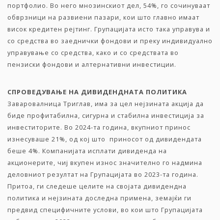
портфолио. Во него мнозинскиот дел, 54%, го сочинуваат
обврзници на развиени пазари, кои што главно имаат
висок кредитен рејтинг. Групацијата исто така управува и
со средства во заеднички фондови и преку индивидуално
управување со средства, како и со средствата во
пензиски фондови и алтернативни инвестиции.
СПРОВЕДУВАЊЕ НА ДИВИДЕНДНАТА ПОЛИТИКА
Заваровалница Триглав, има за цел нејзината акција да
биде профитабилна, сигурна и стабилна инвестиција за
инвеститорите. Во 2024-та година, вкупниот принос
изнесуваше 21%, од кој што приносот од дивидендата
беше 4%. Компанијата исплати дивиденда на
акционерите, чиј вкупен износ значително го надмина
деловниот резултат на Групацијата во 2023-та година.
Притоа, ги следеше целите на својата дивидендна
политика и нејзината доследна примена, земајќи ги
предвид специфичните услови, во кои што Групацијата