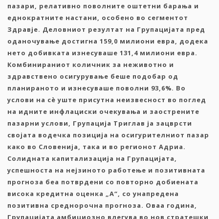
пазари, релативно поволните оштетни барања и
еднократните настани, особено во сегментот
Здравје.
Деловниот резултат на Групацијата пред
оданочување достигна 159,0 милиони евра, додека
нето добивката изнесуваше 131,4 милиони евра.
Комбинираниот количник за неживотно и
здравствено осигурување беше подобар од
планираното и изнесуваше поволни 93,6%. Во
услови на сè уште присутна неизвесност во поглед
на идните инфлациски очекувања и заострените
пазарни услови, Групација Триглав ја зацврсти
својата водечка позиција на осигурителниот пазар
како во Словенија, така и во регионот Адриа.
Солидната капитализација на Групацијата,
успешноста на нејзиното работење и позитивната
прогноза беа потврдени со повторно добиената
висока кредитна оценка „А“,
со унапредена
позитивна среднорочна прогноза.
Оваа година,
Групацијата амбициозно влегува во нов стратешки