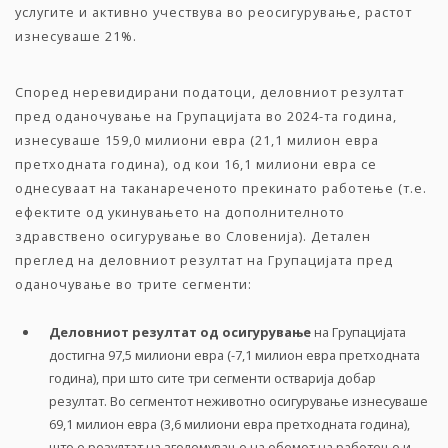
услугите и активно учествува во реосигурување, растот
изнесуваше 21%.
Според неревидирани податоци, деловниот резултат
пред оданочување на Групацијата во 2024-та година
,
изнесуваше 159,0 милиони евра (21,1 милион евра
претходната година), од кои 16,1 милиони евра се
однесуваат на таканареченото прекинато работење (т.е.
ефектите од укинувањето на дополнителното
здравствено осигурување во Словенија). Детален
преглед на деловниот резултат на Групацијата пред
оданочување во трите сегменти:
Деловниот резултат од осигурување
на Групацијата
достигна 97,5 милиони евра (-7,1 милион евра претходната
година), при што сите три сегменти остварија добар
резултат. Во сегментот неживотно осигурување изнесуваше
69,1 милион евра (3,6 милиони евра претходната година),
што е резултат на зголемување на обемот на работење и