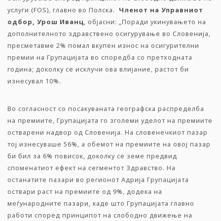
услуги (FOS), главно во Полска.
Членот на Управниот
одбор, Урош Иванц
, објасни: „Поради укинувањето на
дополнителното здравствено осигурување во Словенија,
пресметавме 2% помал вкупен износ на осигурителни
премии на Групацијата во споредба со претходната
година; доколку се исклучи ова влијание, растот би
изнесувал 10%.
Во согласност со посакуваната географска распределба
на премиите, Групацијата го зголеми уделот на премиите
остварени надвор од Словенија. На словенечкиот пазар
тој изнесуваше 56%, а обемот на премиите на овој пазар
би бил за 6% повисок, доколку се земе предвид
споменатиот ефект на сегментот Здравство. На
останатите пазари во регионот Адрија Групацијата
оствари раст на премиите од 9%, додека на
меѓународните пазари, каде што Групацијата главно
работи според принципот на слободно движење на