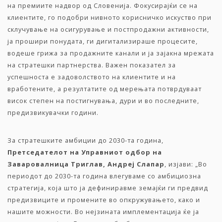
на премиите надвор од Словенија. Фокусирајќи се на
клиентите, го подобри нивното корисничко искуство при
склучување на осигурување и постпродажни активности,
ја прошири понудата, ги дигитализираше процесите,
водеше грижа за продажните канали и ја зајакна мрежата
на стратешки партнерства. Важен показател за
успешноста е задоволството на клиентите и на
вработените, а резултатите од мерењата потврдуваат
висок степен на постигнувања, дури и во последните,
предизвикувачки години.
За стратешките амбиции до 2030-та година,
Претседателот на Управниот одбор на
Заваровалница Триглав
, Андреј Слапар
, изјави: „Во
периодот до 2030-та година влегуваме со амбициозна
стратегија, која што ја дефиниравме земајќи ги предвид
предизвиците и промените во опкружувањето, како и
нашите можности. Во нејзината имплементација ќе ја