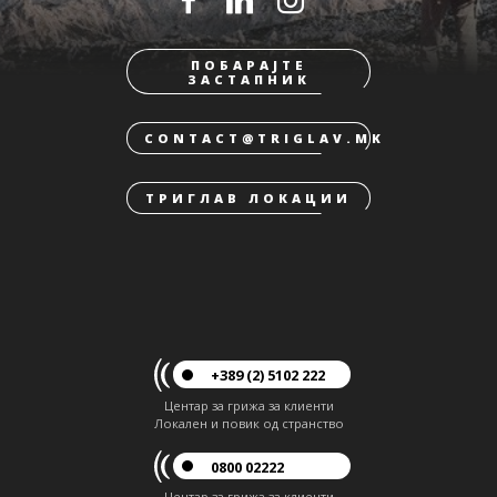
ПОБАРАЈТЕ
ЗАСТАПНИК
CONTACT@TRIGLAV.MK
ТРИГЛАВ ЛОКАЦИИ
+389 (2) 5102 222
Центар за грижа за клиенти
Локален и повик од странство
0800 02222
Центар за грижа за клиенти