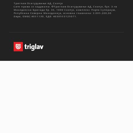
Триглав Осигурување АД, Скопје
Сите права се задржани. ©Триглав Осигурување АД, Скопје, бул. 3-та
Македонска Бригада бр. 36, 1000 Скопје, комплекс Порта Супериум,
Република Северна Македонија, основна главнина: 3.009.200,00
Евра, ЕМБС:4691130, ЕДБ: 4030993129071.