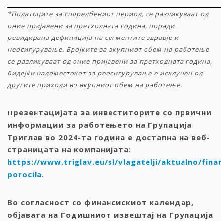
*
Податоците за споредбениот период
,
се разликуваат од
оние пријавени за претходната година
,
поради
ревидирана дефиниција на сегментите
здравје
и
неосигурување. Бројките за вкупниот обем на работење
се разликуваат од оние пријавени за претходната година,
бидејќи надоместокот за реосигурување е исклучен од
другите приходи во вкупниот обем на работење.
Презентацијата за инвеститорите со првични
информации за работењето на Групација
Триглав во
2024-та година е достапна на веб-
страницата на компанијата:
https://www.triglav.eu/sl/vlagatelji/aktualno/fina
porocila
.
Во согласност со финансискиот календар,
објавата на Годишниот извештај на Групација