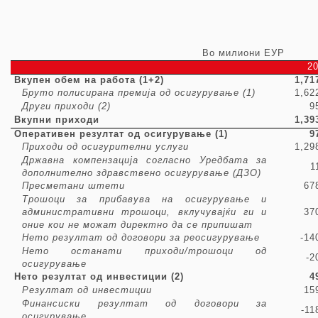
Во милиони ЕУР
2
Вкупен обем на работа (1+2)
1,71
Бруто полисирана премија од осигурување (1)
1,62
Други приходи
(2)
9
Вкупни приходи
1,39
Оперативен резултат од осигурување (1)
9
Приходи од осигурителни услуги
1,29
Државна компензација согласно Уредбата за
1
дополнително здравствено осигурување (ДЗО)
Пресметани штети
67
Трошоци за прибавува на осигурување и
административни трошоци, вклучувајќи ги и
37
оние кои не можат директно да се припишат
Нето резултат од договори за реосигурување
-14
Нето останати приходи/трошоци од
-2
осигурување
Нето резултат од инвестиции (2)
4
Резултат од инвестиции
15
Финансиски резултат од договори за
-11
осигурување