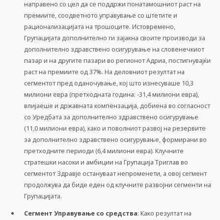
направено со цел да се поддржи понатамошниот раст на
премиите, соодветното управување со штетите и
рационализацијата на трошоците. Истовремено,
Групацијата дополнително ги зајакна своите производи за
дополнително здравствено осигурување на словенечкиот
пазар и на другите пазари во регионот Адриа, постигнувајќи
раст на премиите од 37%. На деловниот резултат на
сегментот пред оданочување, кој што изнесуваше 10,3
милиони евра (претходната година: -31,4 милиони евра),
влијаеше и државната компензација, добиена во согласност
со Уредбата за дополнително здравствено осигурување
(11,0 милиони евра), како и поволниот развој на резервите
за дополнително здравствено осигурување, формирани во
претходните периоди (6,4 милиони евра). Клучните
стратешки насоки и амбиции на Групација Триглав во
сегментот Здравје остануваат непроменети, а овој сегмент
продолжува да биде еден од клучните развојни сегменти на
Групацијата.
Сегмент Управување со средства
: Како резултат на