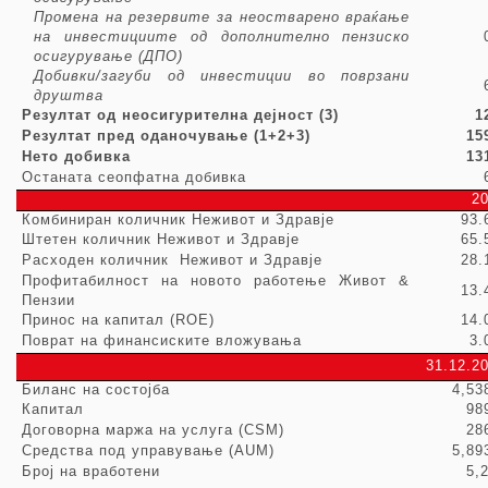
Промена на резервите за неостварено враќање
на инвестициите од дополнително пензиско
осигурување (ДПО)
Добивки/загуби од инвестиции во поврзани
друштва
Резултат од неосигурителна дејност (3)
1
Резултат пред оданочување (1+2+3)
15
Нето добивка
13
Останата сеопфатна добивка
2
Комбиниран количник
Неживот
и
З
дравје
93
Штетен количник
Неживот
и Здравје
65
Расходен количник
Неживот
и Здравје
28
Профитабилност на новото работење Живот &
13
Пензии
Принос на капитал (ROE)
14
Поврат на финансиските вложувања
3
31
.12.2
Биланс на состојба
4,53
Капитал
98
Договорна маржа на услуга (CSM)
28
Средства под управување (AUM)
5,89
Број на вработени
5,