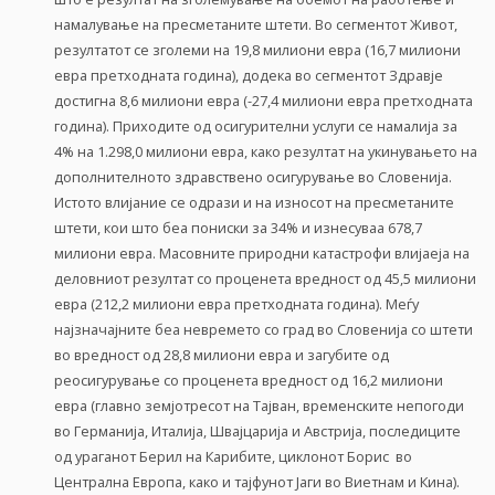
намалување на пресметаните штети. Во сегментот Живот,
резултатот се зголеми на 19,8 милиони евра (16,7 милиони
евра претходната година), додека во сегментот Здравје
достигна 8,6 милиони евра (-27,4 милиони евра претходната
година). Приходите од осигурителни услуги се намалија за
4% на 1.298,0 милиони евра, како резултат на укинувањето на
дополнителното здравствено осигурување во Словенија.
Истото влијание се одрази и на износот на пресметаните
штети, кои што беа пониски за 34% и изнесуваа 678,7
милиони евра. Масовните природни катастрофи влијаеја на
деловниот резултат со проценета вредност од 45,5 милиони
евра (212,2 милиони евра претходната година). Меѓу
најзначајните беа невремето со град во Словенија со штети
во вредност од 28,8 милиони евра и загубите од
реосигурување со проценета вредност од 16,2 милиони
евра (главно земјотресот на Тајван, временските непогоди
во Германија, Италија, Швајцарија и Австрија, последиците
од ураганот Берил на Карибите, циклонот Борис во
Централна Европа, како и тајфунот Јаги во Виетнам и Кина).