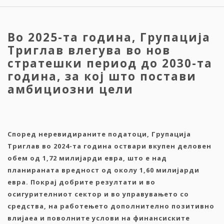
Во 2025-та година, Групација
Триглав влегува во нов
стратешки период до 2030-та
година, за кој што постави
амбициозни цели
Според неревидираните податоци, Групација
Триглав во 2024-та година оствари вкупен деловен
обем од 1,72 милијарди евра, што е над
планираната вредност од околу 1,60 милијарди
евра. Покрај добрите резултати и во
осигурителниот сектор и во управувањето со
средства, н
а работењето дополнително позитивно
влијаеа
и
поволните услови на финансиските