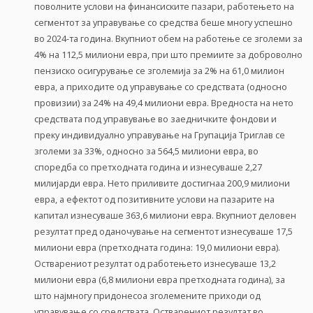
поволните услови на финансиските пазари, работењето на
сегментот за управување со средства беше многу успешно
во 2024-та година. Вкупниот обем на работење се зголеми за
4% на 112,5 милиони евра, при што премиите за доброволно
пензиско осигурување се зголемија за 2% на 61,0 милион
евра, а приходите од управување со средствата (односно
провизии) за 24% на 49,4 милиони евра. Вредноста на нето
средствата под управување во заедничките фондови и
преку индивидуално управување на Групација Триглав се
зголеми за 33%, односно за 564,5 милиони евра, во
споредба со претходната година и изнесуваше 2,27
милијарди евра. Нето приливите достигнаа 200,9 милиони
евра, а ефектот од позитивните услови на пазарите на
капитал изнесуваше 363,6 милиони евра. Вкупниот деловен
резултат пред оданочување на сегментот изнесуваше 17,5
милиони евра (претходната година: 19,0 милиони евра).
Остварениот резултат од работењето изнесуваше 13,2
милиони евра (6,8 милиони евра претходната година), за
што најмногу придонесоа зголемените приходи од
управување со средствата. Остварениот резултат во