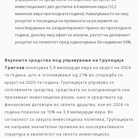
инвестицискиот дел достигна 4,4 милиони евра (12,2
милиони евра претходната година). Намалувањето на овој
резултат е последица на промената на резервите за
неостварување на загарантираниот принос во претходната
година; доколку овој ефект се исклучи, растот на деловниот
резултат на сегментот пред оданочување би надминал 50%.
Вкупните средства под управување на Групација
Триглав
изнесуваа 5,9 милијарди евра на крајот на 2024-
та година, што е зголемување од 21% во споредба со
крајот на 2023-та година. Групацијата управува со
сопствените средства, средствата на осигурениците кои
преземаат инвестициски ризик, како и средствата од
финансиски договори во своите друштва, кои во 2024-та
година порасна за 15% на 3,9 милијарди евра. Во
согласност со својата инвестициска политика, Групацијата
не направи значителни промени во конзервативната
структура и квалитетот на своето инвестициско