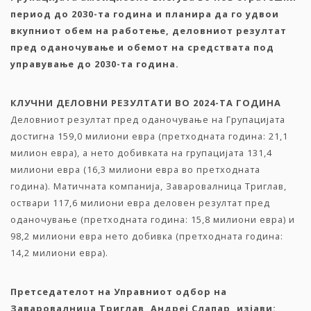
период до 2030-та година и планира да го удвои
вкупниот обем на работење,
деловниот резултат
пред оданочување
и обемот на средствата под
управување до 2030-та година.
КЛУЧНИ ДЕЛОВНИ РЕЗУЛТАТИ ВО 2024-ТА ГОДИНА
Деловниот резултат пред оданочување на Групацијата
достигна 159,0 милиони евра (претходната година: 21,1
милион евра), а нето добивката на групацијата 131,4
милиони евра (16,3 милиони евра во претходната
година). Матичната компанија,
Заваровалница Триглав
,
оствари 117,6 милиони евра деловен резултат пред
оданочување (претходната година: 15,8 милиони евра) и
98,2 милиони евра нето добивка (претходната година:
14,2 милиони евра).
Претседателот на Управниот одбор на
Заваровалница Триглав, Андреј Слапар, изјави: