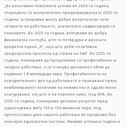
„Во релативно поволните услови во 2024-та година,
споредено со исклучително предизвикувачката 2023-та
година, остваривме многу добри резултати во сите
сегменти на работењето, значително надминувајќи ги
плановите. Во 2025-та година, влегуваме во добра
финансиска состојба, што го потврдува и високата
кредитна оцена „А“, која што доби позитивна
среднорочна прогноза од страна на S&P. Во 2025-та
година, планираме да продолжиме со профитабилно и
сигурно работење, а се очекува деловниот обем да
надмине 1,8 милијарди евра. Профитабилноста на
осигурителниот дел од работењето е прикажана преку
комбинираниот количник на неживотно и здравствено
осигурување, кој што е на поволно ниво, под 95%. Во
2025-та година, планираме деловен резултат пред
оданочување меѓу 130 и 150 милиони евра, под
претпоставка дека нашето работење ќе продолжи без
значајни еднократни настани. Имавме успешна година и