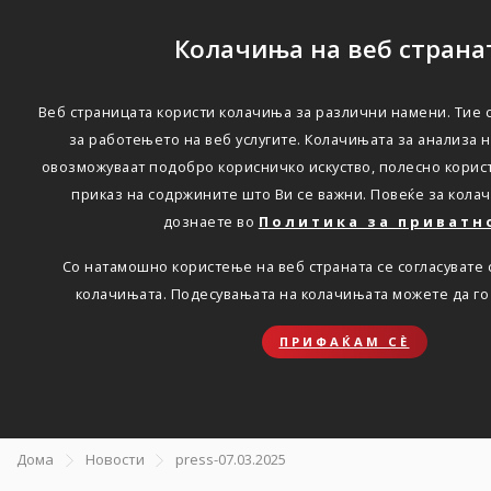
Колачиња на веб страна
Веб страницата користи колачиња за различни намени. Тие 
Остварени многу добри
за работењето на веб услугите. Колачињата за анализа
овозможуваат подобро корисничко искуство, полесно корис
резултати во 2024-та
приказ на содржините што Ви се важни. Повеќе за кола
година, профитабилно
дознаете во
Политика за приватн
работење и раст на
Со натамошно користење на веб страната се согласувате
колачињата. Подесувањата на колачињата можете да г
деловниот обем
планирани за 2025-та
ПРИФАЌАМ СЀ
година
Дома
Новости
press-07.03.2025