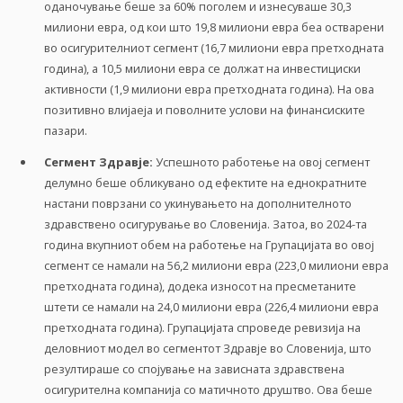
оданочување беше за 60% поголем и изнесуваше 30,3
милиони евра, од кои што 19,8 милиони евра беа остварени
во осигурителниот сегмент (16,7 милиони евра претходната
година), а 10,5 милиони евра се должат на инвестициски
активности (1,9 милиони евра претходната година). На ова
позитивно влијаеја и поволните услови на финансиските
пазари.
Сегмент Здравје:
Успешното работење на овој сегмент
делумно беше обликувано од ефектите на еднократните
настани поврзани со укинувањето на дополнителното
здравствено осигурување во Словенија. Затоа, во 2024-та
година вкупниот обем на работење на Групацијата во овој
сегмент се намали на 56,2 милиони евра (223,0 милиони евра
претходната година), додека износот на пресметаните
штети се намали на 24,0 милиони евра (226,4 милиони евра
претходната година). Групацијата спроведе ревизија на
деловниот модел во сегментот Здравје во Словенија, што
резултираше со спојување на зависната здравствена
осигурителна компанија со матичното друштво. Ова беше