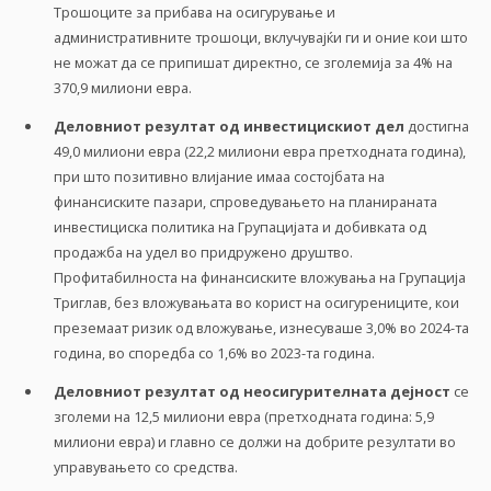
Трошоците за прибава на осигурување и
административните трошоци, вклучувајќи ги и оние кои што
не можат да се припишат директно, се зголемија за 4% на
370,9 милиони евра.
Деловниот резултат од инвестицискиот дел
достигна
49,0 милиони евра (22,2 милиони евра претходната година),
при што позитивно влијание имаа состојбата на
финансиските пазари, спроведувањето на планираната
инвестициска политика на Групацијата и добивката од
продажба на удел во придружено друштво.
Профитабилноста на финансиските вложувања на Групација
Триглав, без вложувањата во корист на осигурениците, кои
преземаат ризик од вложување, изнесуваше 3,0% во 2024-та
година, во споредба со 1,6% во 2023-та година.
Деловниот резултат од неосигурителната дејност
се
зголеми на 12,5 милиони евра (претходната година: 5,9
милиони евра) и главно се должи на добрите резултати во
управувањето со средства.