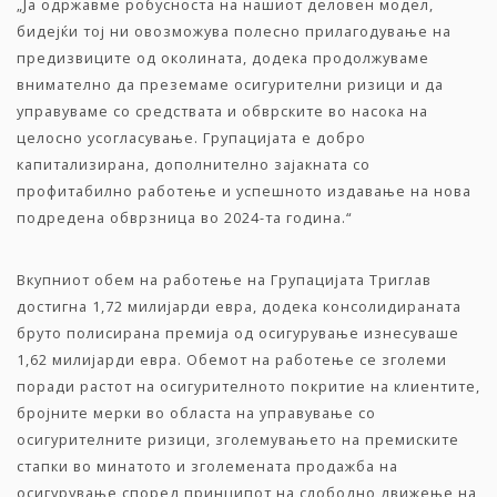
„Ја одржавме робусноста на нашиот деловен модел,
бидејќи тој ни овозможува полесно прилагодување на
предизвиците од околината, додека продолжуваме
внимателно да преземаме осигурителни ризици и да
управуваме со средствата и обврските во насока на
целосно усогласување. Групацијата е добро
капитализирана, дополнително зајакната со
профитабилно работење и успешното издавање на нова
подредена обврзница во 2024-та година.“
Вкупниот обем на работење на Групацијата Триглав
достигна 1,72 милијарди евра, додека консолидираната
бруто полисирана премија од осигурување изнесуваше
1,62 милијарди евра. Обемот на работење се зголеми
поради растот на осигурителното покритие на клиентите,
бројните мерки во областа на управување со
осигурителните ризици, зголемувањето на премиските
стапки во минатото и зголемената продажба на
осигурување според принципот на слободно движење на