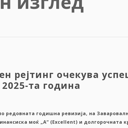
н изглед
ен рејтинг очекува усп
 2025-та година
 по редовната годишна ревизија,
на Заваровал
финансиска
моќ
„A“ (Excellent) и долгорочната 