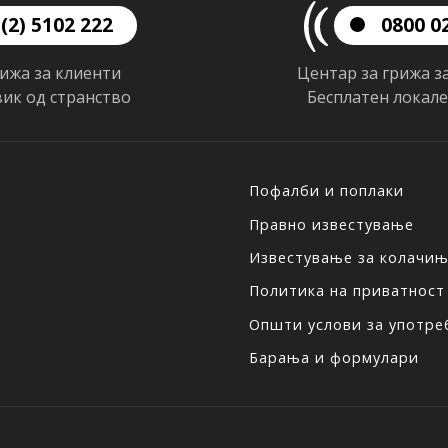
(2) 5102 222
0800 0
рижа за клиенти
Центар за грижа з
вик од странство
Бесплатен локал
Пофалби и поплаки
Правно известување
Известување за колачи
Политика на приватност
Општи услови за употреб
Барања и формулари