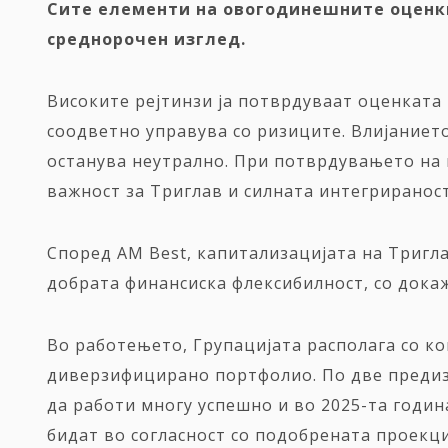
Сите елементи на овогодинешните оценки
среднорочен изглед.
Високите рејтинзи ја потврдуваат оценката 
соодветно управува со ризиците. Влијаниет
останува неутрално. При потврдувањето на в
важност за Триглав и силната интегрираност
Според AM Best, капитализацијата на Тригла
добрата финансиска флексибилност, со докаж
Во работењето, Групацијата располага со ко
диверзифицирано портфолио. По две предизв
да работи многу успешно и во 2025-та годи
бидат во согласност со подобрената проекци