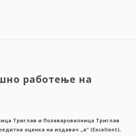
ешно работење на
ница Триглав и Позаваровалница
Триглав
кредитна оцен
к
а на издавач „a“ (Excellent).