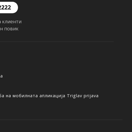
2222
а клиенти
ен повик
ња
а на мобилната апликација Triglav prijava