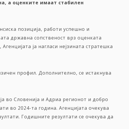
на
, а оценките имаат стабилен
нсиска позиција, работи успешно и
ката државна сопственост врз оценката
 Агенцијата ја нагласи нејзината стратешка
ризичен профил. Дополнително, се истакнува
ја во Словенија и Адриа регионот и добро
ти во 2024-та година. Агенцијата очекува
зултати. Годишните резултати се очекува да