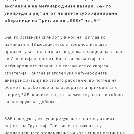
експанзија
на
меѓународните
пазари
. S&P
го
унапреди
и
рејтингот
на
двете
субординирани
обврзници
на
Триглав
од
„
BBB+
“
на
„
A-
“
.
S&P го истакнува силниот учинок на Триглав во
изминатите 18 месеци, како и предностите што
произлегуваат од неговата водечка позиција на пазарот
во Словенија и профитабилната експанзија на
меѓународните пазари. Во согласност со својата
стратегија, Триглав ја зголемува меѓународната
диверзификација во своето работење, во поглед на
обемот на работење и на изворите на приходи, што
според S&P значително ја зголемува идната способност
за остварување добивка.
S&P наведува дека унапредувањето на кредитниот
рејтинг на Групација Триглав е поттикнато од
неодамнешното зголемување на кредитниот рејтинг на