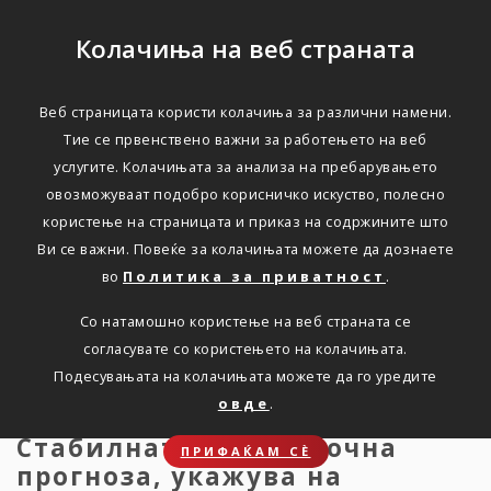
Колачиња на веб страната
Веб страницата користи колачиња за различни намени.
Кредитниот рејтинг на
Тие се првенствено важни за работењето на веб
услугите. Колачињата за анализа на пребарувањето
Групација Триглав
овозможуваат подобро корисничко искуство, полесно
унапреден од „A“ на „A+“
користење на страницата и приказ на содржините што
Ви се важни. Повеќе за колачињата можете да дознаете
од страна на S&P
во
Политика за приватност
.
Со натамошно користење на веб страната се
Дома
Новости
press-12.06.2025
согласувате со користењето на колачињата.
Подесувањата на колачињата можете да го уредите
овде
.
Стабилната среднорочна
ПРИФАЌАМ СЀ
прогноза, укажува на