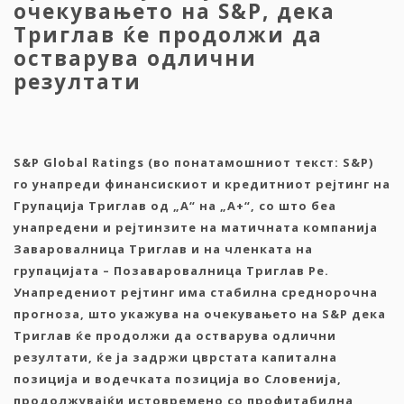
очекувањето на S&P, дека
Триглав ќе продолжи да
остварува одлични
резултати
S&P Global Ratings (
во
понатамошниот
текст
: S&P)
го
унапреди
финансискиот
и
кредитниот
рејтинг
на
Групација
Триглав од „A“ на „A+“
,
со
што
беа
унапредени
и
рејтинзите
на
матичната
компанија
Заваровалница
Триглав
и
на
членката
на
групацијата
–
Позаваровалница
Триглав
Ре.
Унапредениот
рејтинг
има
стабилна
среднорочна
прогноза
,
што
укажува
на
очекувањето
на
S&P
дека
Триглав
ќе
продолжи
да остварува одлични
резултати
,
ќе
ја задржи
цврстата
капитална
позиција
и
водечката
позиција
во
Словенија
,
продолжувајќи
истовремено
со
профитабилна