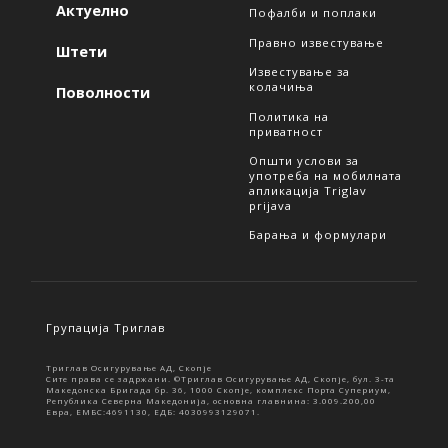
Актуелно
Пофалби и поплаки
Правно известување
Штети
Известување за
колачиња
Поволности
Политика на
приватност
Општи услови за
употреба на мобилната
апликација Triglav
prijava
Барања и формулари
Групација Триглав
Триглав Осигурување АД, Скопје
Сите права се задржани. ©Триглав Осигурување АД, Скопје, бул. 3-та
Македонска Бригада бр. 36, 1000 Скопје, комплекс Порта Супериум,
Република Северна Македонија, основна главнина: 3.009.200,00
Евра, ЕМБС:4691130, ЕДБ: 4030993129071.