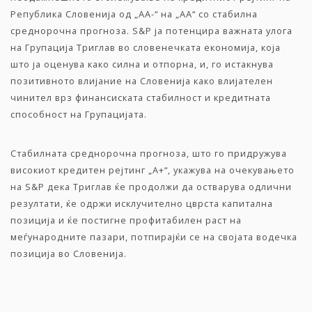
Република Словенија од „AA-“ на „AA“ со стабилна
среднорочна прогноза. S&P ја потенцира важната улога
на Групација Триглав во словенечката економија, која
што ја оценува како силна и отпорна, и, го истакнува
позитивното влијание на Словенија како влијателен
чинител врз финансиската стабилност и кредитната
способност на Групацијата.
Стабилната среднорочна прогноза, што го придружува
високиот кредитен рејтинг „A+“, укажува на очекувањето
на S&P дека Триглав ќе продолжи да остварува одлични
резултати, ќе одржи исклучително цврста капитална
позиција и ќе постигне профитабилен раст на
меѓународните пазари, потпирајќи се на својата водечка
позиција во Словенија.