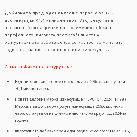
Добивката пред оданочување
порасна за 37%,
достигнувајќи 44,4 милиони евра. Овој резултат е
постигнат благодарение на зголемениот обем на
портфолиото, високата профитабилност на
осигурителното работење (во согласност со минатата
година) и силниот нето-инвестициски резултат.
Сегмент Животно осигурување
Вкупниот деловен обем се зголеми за 19%, достигнувајќи
70,1 милион евра.
Новата деловна маржа изнесуваше 11,7% (Q1, 2024: 14,9%).
Маржата за договорна услуга изнесуваше 269,6 милиони
евра, останувајќи на слично ниво како на крајот од 2024-та
година.
Кварталната добивка пред оданочување се зголеми за 18%,