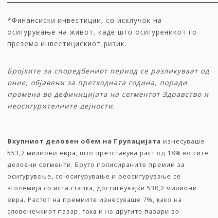
*Финансиски инвестиции, со исклучок на
осигурување на живот, каде што осигуреникот го
презема инвестицискиот ризик.
Бројките за споредбениот период се разликуваат од
оние, објавени за претходната година
,
поради
промена во дефиницијата на сегментот Здравство и
неосигурителните дејности.
Вкупниот
деловен обем
на Групацијата
изнесуваше
553,7 милиони евра, што претставува раст од 18% во сите
деловни сегменти. Бруто полисираните премии за
осигурување, со-осигурување и реосигурување се
зголемија со иста стапка, достигнувајќи 530,2 милиони
евра. Растот на премиите изнесуваше 7%, како на
словенечкиот пазар, така и на другите пазари во