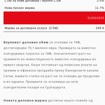
CSM за нови договори / Вкупен CSM
3.5%
Нова бизнис маржа
11.7%
31/03/2025
Маржа за договорна услуга
(CSM)
269.6
Вкупниот деловен обем
се зголеми за 19%,
достигнувајќи 70,1 милион евра. Премијата за животно
осигурување порасна за 18%. Значителниот раст на
премиите во инвестиционото животно осигурување во
првиот квартал, беше поттикнат од повисоки уплати на
премии и ефикасна продажба преку банкарските канали.
Сепак, ваквата стапка на раст не се очекува да продолжи
и во иднина. Премиите се зголемија на сите
осигурителни пазари на Групацијата.
Новата деловна маржа
достигна нешто повеќе од