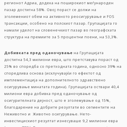
регионот Адриа, додека на поширокиот меѓународен
пазар достигна 58%. Овој пораст се должи на
зголемениот обем на активното реосигурување и FOS
трансакции, особено на полскиот пазар. Групацијата го
намали уделот на словенечкиот пазар во географската
структура на премиите за 5 процентни поени, на 53,3%.
Добивката пред оданочување
на Групацијата
достигна 54,3 милиони евра, што претставува пораст од
25% во споредба со претходната година, односно 39% на
споредлива основа (исклучувајќи го ефектот од
имплементација на дополнителното здравствено
осигурување минатата година). Групацијата оствари 40,4
милиони евра добивка пред оданочување од
осигурителната дејност, што е зголемување од 15%,
благодарение на добрите резултати во сегментите на
Неживотно и Животно осигурување. Нето-
инвестицискиот резултат изнесуваше 9,2 милиони евра