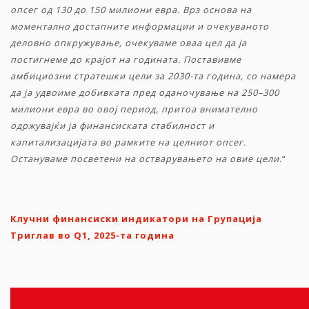
опсег од 130 до 150 милиони евра. Врз основа на
моментално достапните информации и очекуваното
деловно опкружување, очекуваме оваа цел да ја
постигнеме до крајот на годината. Поставивме
амбициозни стратешки цели за 2030
-
та година, со намера
да ја удвоиме добивката пред оданочување на 250–300
милиони евра во овој период, притоа внимателно
одржувајќи ја финансиската стабилност и
капитализацијата во рамките на целниот опсег.
Остануваме посветени на остварувањето на овие цели
.“
Клучни финансиски
индикатори
на Групација
Триглав во
Q1,
2025-
та
година