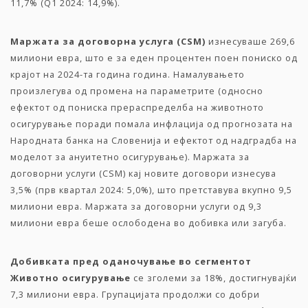
11,7% (Q1 2024: 14,9%).
Маржата за договорна услуга (CSM)
изнесуваше 269,6
милиони евра, што е за еден процентен поен пониско од
крајот на 2024-та година година. Намалувањето
произлегува од промена на параметрите (односно
ефектот од пониска прераспределба на животното
осигурување поради помала инфлација од прогнозата на
Народната банка на Словенија и ефектот од надградба на
моделот за ануитетно осигурување). Маржата за
договорни услуги (CSM) кај новите договори изнесува
3,5% (прв квартал 2024: 5,0%), што претставува вкупно 9,5
милиони евра. Маржата за договорни услуги од 9,3
милиони евра беше ослободена во добивка или загуба.
Добивката пред оданочување во сегментот
Животно осигурување
се зголеми за 18%, достигнувајќи
7,3 милиони евра. Групацијата продолжи со добри