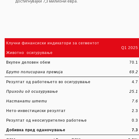
достигнувајќи 7,3 милиони евра.
Клучни финансиски индикатори за сегментот
Q1 2025
Животно осигурување
Вкупен деловен обем
70.1
Бруто полисирана премија
69.2
Резултат од работењето во осигурување
4.7
Приходи од осигурување
25.1
Настанати штети
7.6
Нето-инвестициски резултат
2.3
Резултат од неосигурително работење
0.3
Добивка пред оданочување
7.3