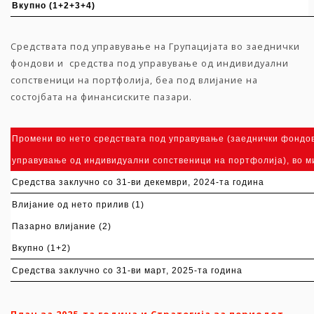
Вкупно (1+2+3+4)
Средствата под управување на Групацијата во заеднички
фондови и средства под управување од индивидуални
сопственици на портфолија, беа под влијание на
состојбата на финансиските пазари.
Промени во нето средствата под управување (заеднички фондо
управување од индивидуални сопственици на портфолија
), во 
Средства заклучно со 31-ви декември, 2024-та година
Влијание од нето прилив (1)
Пазарно влијание (2)
Вкупно (1+2)
Средства заклучно со 31-ви март, 2025-та година