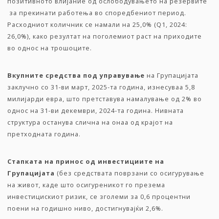
позитивното влијание од ослободувањето на резервите
за прекинати работења во споредбениот период.
Расходниот количник се намали на 25,0% (Q1, 2024:
26,0%), како резултат на поголемиот раст на приходите
во однос на трошоците.
Вкупните средства под управување
на Групацијата
заклучно со 31-ви март, 2025-та година, изнесуваa 5,8
милијарди евра, што претставува намалување од 2% во
однос на 31-ви декември, 2024-та година. Нивната
структура останува слична на онаа од крајот на
претходната година.
Стапката на принос од инвестициите на
Групациј
ата
(без средствата поврзани со осигурување
на живот, каде што осигуреникот го презема
инвестицискиот ризик, се зголеми за 0,6 процентни
поени на годишно ниво, достигнувајќи 2,6%.