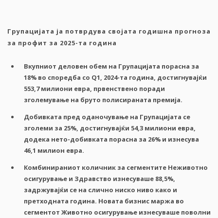
Групацијата ја потврдува својата годишна прогноза
за профит за 2025-та година
Вкупниот деловен обем на Групацијата порасна за
18% во споредба со Q1
,
2024-та година, достигнувајќи
553,7 милиони евра, првенствено поради
зголемување на бруто полисираната премија.
Добивката пред оданочување на Групацијата се
зголеми за 25%, достигнувајќи 54,3 милиони евра,
додека нето-добивката порасна за 26% и изнесува
46,1 милион евра.
Комбинираниот количник за сегментите Неживотно
осигурување и Здравство изнесуваше 88,5%,
задржувајќи се на слично ниско ниво како и
претходната година. Новата бизнис маржа во
сегментот Животно осигурување изнесуваше поволни