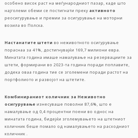
особено висок раст на меѓународниот пазар, каде што
најголеми обеми се постигнати преку
активното
реосигурување и премии за осигурување на моторни
возила во Полска.
Настанатите штети
во неживотното осигурување
пораснаа за 41%, достигнувајќи 169,7 милиони евра.
Минатата година имаше намалување на резервациите за
штети, формирани во 2023-та година поради поплавите,
додека оваа година тие се зголемени поради растот на
портфолиото и развојот на штетите.
Комбинираниот количник за Неживотно
осигурување
изнесуваше поволни 87,6%, што е
намалување од 0,4 процентни поени во однос на
минатата година, бидејќи зголемувањето на штетниот
количник беше помало од намалувањето на расходниот
количник .