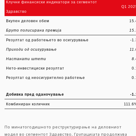
Клучни финансиск
и индикатори
за сегментот
Q1 202
Здравство
Вкупен деловен обем
15.
Бруто полисирана премија
15.
Резултат од работењето во осигурување
-1
Приходи од осигурување
11.
Настанати штети
8.
Нето-инвестициски резултат
0.
Резултат од неосигурително работење
0.
Добивка пред оданочување
-1
Комбиниран количник
111.6
По минатогодишното реструктурирање на деловниот
модел во сегментот Здравство, Групацијата продолжува