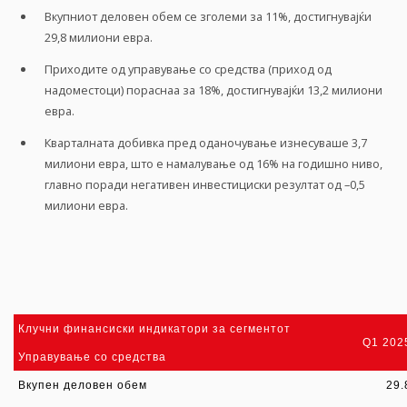
Вкупниот деловен обем се зголеми за 11%, достигнувајќи
29,8 милиони евра.
Приходите од управување со средства (приход од
надоместоци) пораснаа за 18%, достигнувајќи 13,2 милиони
евра.
Кварталната добивка пред оданочување изнесуваше 3,7
милиони евра, што е намалување од 16% на годишно ниво,
главно поради негативен инвестициски резултат од –0,5
милиони евра.
Клучни финансиски
индикатори
за сегментот
Q1 202
Управување со средства
Вкупен деловен обем
29.