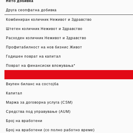
Нето добивка
Друга сеопфатна добивка
Комбиниран количник Неживот и Здравство
Штетен количник Неживот и Здравство
Расходен количник Неживот и Здравство
Профитабилност на нов бизнис Живот
Годишен поврат на капитал
Поврат на финансиски вложувања
*
Вкупен биланс на состојба
Капитал
Маржа за договорна услуга
(CSM)
Средства под управување
(AUM)
Број на вработени
Број на вработени (
с
о полно работно време)