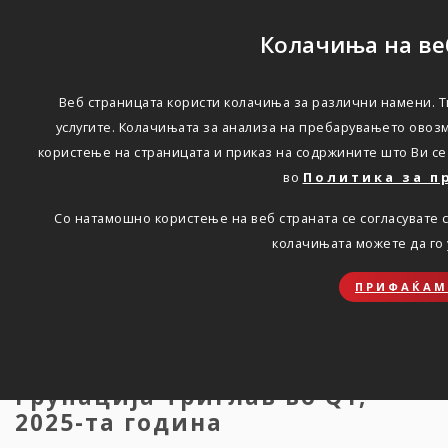
Колачиња на ве
Веб страницата користи колачиња за различни намени. Т
Резултати на Групација
услугите. Колачињата за анализа на пребарувањето овоз
користење на страницата и приказ на содржините што Ви се
Триглав за Q1, 2025-та
во
Политика за п
година
Со натамошно користење на веб страната се согласувате 
колачињата можете да го
Дома
Новости
press-22.05.2025
ПРИФАЌАМ
Силен раст на добивките на
Групација Триглав во Q1,
2025-та година