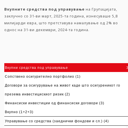
Вкупните средства под управување
на Групацијата,
заклучно со 31-ви март, 2025-та година, изнесуваше 5,8
милијарди евра, што претставува намалување од 2% во
однос на 31-ви декември, 2024-та година.
Вкупни средства под управување
Сопствен
о
осигурителн
о
портфолио
(1)
Договори за
осигурување на живот каде што осигуреникот го
презема инвестицискиот ризик
(2)
Финансиски инвестиции од финансиски договори
(3)
Вкупно (1+2+3)
Управување со средства (заеднички фондови и сл.)
(4)