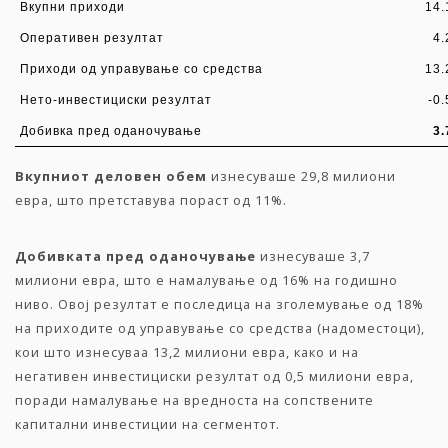
Вкупни приходи
14.
Оперативен резултат
4.
Приходи од управување со средства
13.
Нето-инвестициски резултат
-0.
Добивка пред оданочување
3.
Вкупниот деловен обем
изнесуваше 29,8 милиони
евра, што претставува пораст од 11%.
Добивката пред оданочување
изнесуваше 3,7
милиони евра, што е намалување од 16% на годишно
ниво. Овој резултат е последица на зголемување од 18%
на приходите од управување со средства (надоместоци),
кои што изнесуваа 13,2 милиони евра, како и на
негативен инвестициски резултат од 0,5 милиони евра,
поради намалување на вредноста на сопствените
капитални инвестиции на сегментот.