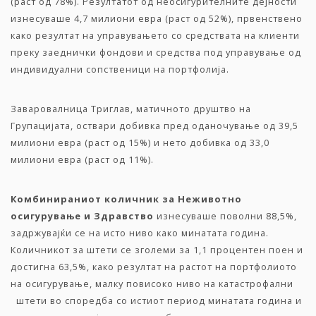
(раст од 78%). Резултатот од неосигурителните дејности
изнесуваше 4,7 милиони евра (раст од 52%), првенствено
како резултат на управувањето со средствата на клиенти
преку заеднички фондови и средства под управување од
индивидуални сопственици на портфолија.
Заваровалница Триглав, матичното друштво на
Групацијата, оствари добивка пред оданочување од 39,5
милиони евра (раст од 15%) и нето добивка од 33,0
милиони евра (раст од 11%).
Комбинираниот количник за Неживотно
осигурување и Здравство
изнесуваше поволни 88,5%,
задржувајќи се на исто ниво како минатата година.
Количникот за штети се зголеми за 1,1 процентен поен и
достигна 63,5%, како резултат на растот на портфолиото
на осигурување, малку повисоко ниво на катастрофални
штети во споредба со истиот период минатата година и