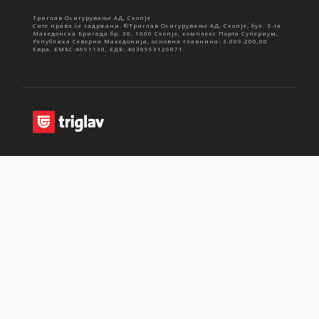
Триглав Осигурување АД, Скопје
Сите права се задржани. ©Триглав Осигурување АД, Скопје, бул. 3-та
Македонска Бригада бр. 36, 1000 Скопје, комплекс Порта Супериум,
Република Северна Македонија, основна главнина: 3.009.200,00
Евра, ЕМБС:4691130, ЕДБ: 4030993129071.