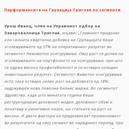
Перформанси
те
н
а
Групација
Триглав
по сегменти
Урош Иванц, член на Управниот одбор на
Заваровалница Триглав,
изјави: „
Главниот придонес
кон силната квартална добивка на Групацијата беше
зголемувањето од 37% на оперативниот резултат во
сегментот Неживотно осигурување. Овој раст се должи на
зголемувањето на портфолиото на осигурување, при што
се одржа висока профитабилност и се оствари солиден
инвестициски резултат. Сегментот Животно осигурување
исто така оствари силен раст на добивката од 18%,
задржувајќи нова поволна бизнис маржа. Во сегментот
Здравство, каде што минатата година беше
реструктуриран деловниот модел, деловниот обем и
понатаму е релативно низок, но стапките на раст се
високи. И двата фактори ќе предизвикаат променливост
во резултатите од овој сегмент во наредниот период, при