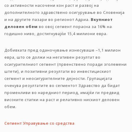
со активности насочени кон раст и развој на
дополнителното здравствено осигурување во Словенија
и на другите пазари во регионот Адриа.
Вкупниот
деловен обем
во овој сегмент порасна за 16% на
годишно ниво, достигнувајќи 15,4 милиони евра.
Добивката пред оданочување изнесуваше –1,1 милион
евра, што се должи на негативен резултат во
осигурителниот сегмент (првенствено поради зголемени
штети), и позитивни резултати во инвестицискиот
сегмент и неосигурителните дејности. Групацијата
очекува резултатите во сегментот Здравство да бидат
променливи во наредниот период, имајќи ги предвид
високите стапки на раст и релативно нискиот деловен
обем.
Сегмент Управување со средства