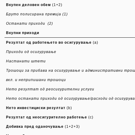
Вкупен деловен обем
(1+2)
Бруто полисирана премија
(1)
Останати приходи
(2)
Вкупни приходи
Резултат од работењето во осигурување
(a)
Приходи од осигурување
Настанати штети
Трошоци за прибава на осигурување и административни тро
вкл. и неприпишани трошоци
Нето резултат од реосигурителни услуги
Нето останати приходи од осигурување/расходи од осигурув
Нето инвестициски резултат
(b)
Резултат од неосигурително работење
(c)
Добивка пред оданочување
(1+2+3)