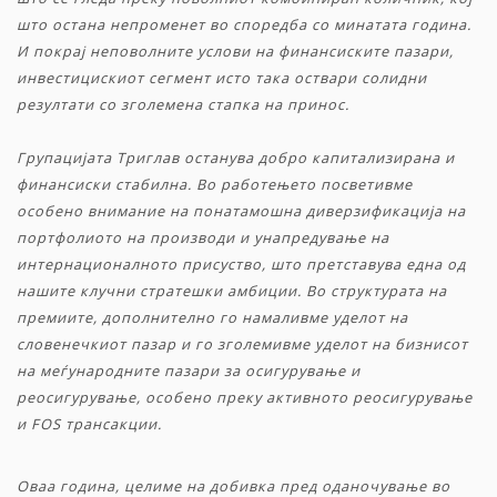
што остана непроменет во споредба со минатата година.
И покрај неповолните услови на финансиските пазари,
инвестицискиот сегмент исто така оствари солидни
резултати со зголемена стапка на принос.
Групацијата Триглав останува добро капитализирана и
финансиски стабилна.
Во работењето посветивме
особено внимание на понатамошна диверзификација на
портфолио
то
на производи и унапредување на
интернационалното присуство, што претставува една од
нашите клучни стратешки амбиции.
Во структурата на
премиите, дополнително го намаливме удело
т
на
словенечкиот пазар и го
зголемивме
уделот на бизнисот
на меѓународните пазари за осигурување и
реосигурување, особено преку активното реосигурување
и FOS трансакции.
Оваа година, целиме на добивка пред оданочување во