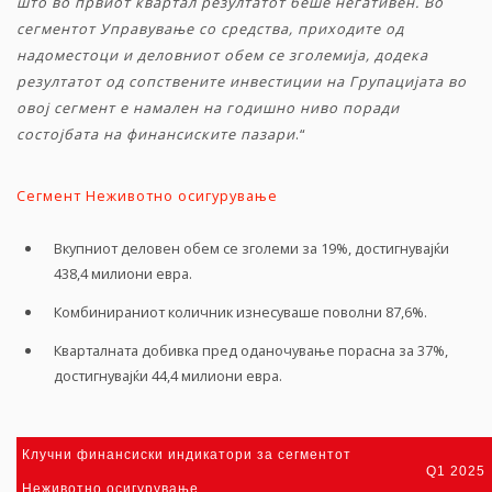
што во првиот квартал резултатот беше негативен. Во
сегментот Управување со средства, приходите од
надоместоци и деловниот обем се зголемија, додека
резултатот од сопствените инвестиции на Групацијата во
овој сегмент е намален на годишно ниво поради
состојбата на финансиските пазари
.“
Сегмент Неживотно осигурување
Вкупниот деловен обем се зголеми за 19%, достигнувајќи
438,4 милиони евра.
Комбинираниот количник изнесуваше поволни 87,6%.
Кварталната добивка пред оданочување порасна за 37%,
достигнувајќи 44,4 милиони евра.
Клучни финансиски индикатори за сегментот
Q1 2025
Неживотно осигурување