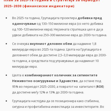
План за 2025-та година и Стратегија за периодот
2025–2030 (финансиски индикатори)
Во 2025-та година, Групацијата проектира
добивка пред
оданочување
од 130–150 милиони евра (со нето добивка
од 100–120 милиони евра). Нејзината стратешка цел е да ја
удвои добивката на 250–300 милиони евра до 2030-та година.
Се очекува
вкупниот деловен обем
да надмине 1,8
милијарди евра во 2025-та година. Целта на Групацијата е
деловниот обем да достигне 2,5–3,0 милијарди евра до 2030-
та година, а средствата под управување да надминат 10
милијарди евра.
Целта е
комбинираниот количник за сегментите
Неживотно осигурување и Здравство
, да остане под
95% во периодот 2025–2030, а повратот на капиталот (
ROE
)
да достигне меѓу 12% и 13% до 2030-та година.
Групацијата настојува да се позиционира како стабилна,
сигурна и профитабилна инвестиција за инвеститорите. Во