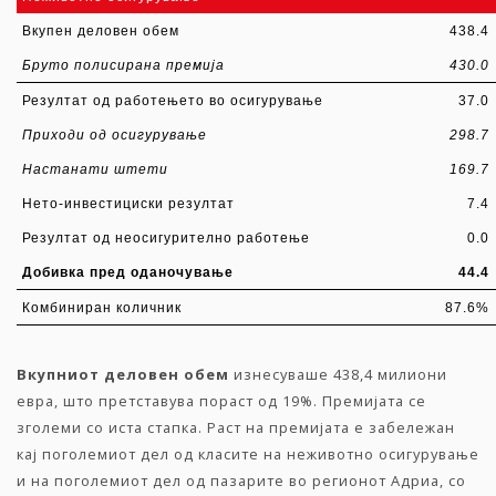
Вкупен деловен обем
438.4
Бруто полисирана премија
430.0
Резултат од работењето во осигурување
37.0
Приходи од осигурување
298.7
Настанати штети
169.7
Нето-инвестициски резултат
7.4
Резултат од неосигурително работење
0.0
Добивка пред оданочување
44.4
Комбиниран количник
87.6%
Вкупниот деловен обем
изнесуваше 438,4 милиони
евра, што претставува пораст од 19%. Премијата се
зголеми со иста стапка. Раст на премијата е забележан
кај поголемиот дел од класите на неживотно осигурување
и на поголемиот дел од пазарите во регионот Адриа, со