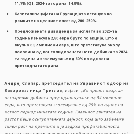
11,7% (Q1, 2024-та година: 14,9%).
Капитализацијата на Групацијата останува во
рамките на целниот опсег од 200–250%.
Предложената дивиденда за исплата во 2025-та
година изнесува 2,80 евра бруто по акција, што е
вкупно 63,7 милиони евра, што претставува околу
половина од консолидираната нето-добивка за 2024-
та година и зголемување од 60% во однос на
претходната година.
Андреј Слапар, претседател на Управниот одбор на
Заваровалница Триглав,
изјави: „
Во првиот квартал
остваривме добивка пред оданочување од 54 милиони
евра, што претставува зголемување од 25% во однос на
истиот период минатата година. Главниот двигател на
растот беше осигурителната дејност, која што забележа
силен раст на премиите и ја задржа профитабилноста,
што се гледа преку поволниот комбиниран количник, кој