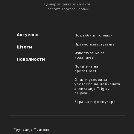
Центар за грижа за клиенти
Бесплатен локален повик
Актуелно
Пофалби и поплаки
Правно известување
Штети
Известување за
колачиња
Поволности
Политика на
приватност
Општи услови за
употреба на мобилната
апликација Triglav
prijava
Барања и формулари
Групација Триглав