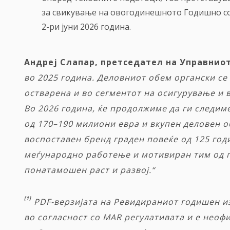
за свикување на овогодинешното Годишно соб
2-ри јуни 2026 година.
Андреј Слапар, претседател на Управнио
во 2025 година. Деловниот обем органски се
остварена и во сегментот на осигурување и 
Во 2026 година, ќе продолжиме да ги следи
од 170–190 милиони евра и вкупен деловен о
воспоставен бренд граден повеќе од 125 год
меѓународно работење и мотивиран тим од по
понатамошен раст и развој.“
[1]
PDF-
верзијата
на
Ревидираниот
годишен
и
во
согласност
со
MAR
регулативата
и
е
неофи