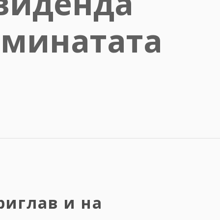
виденда
 минатата
риглав и на