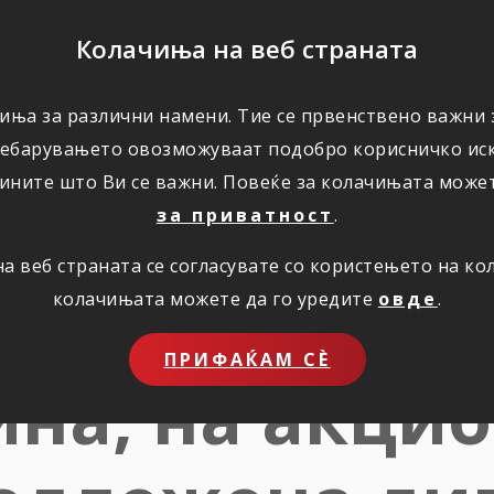
ПОМОШ
Колачиња на веб страната
иња за различни намени. Тие се првенствено важни з
ПОВОЛНОСТИ
КОРИСНО
ЗА НАС
ребарувањето овозможуваат подобро корисничко иск
ините што Ви се важни. Повеќе за колачињата може
за приватност
.
 веб страната се согласувате со користењето на к
и резултати 
колачињата можете да го уредите
овде
.
ПРИФАЌАМ СЀ
ина; на акци