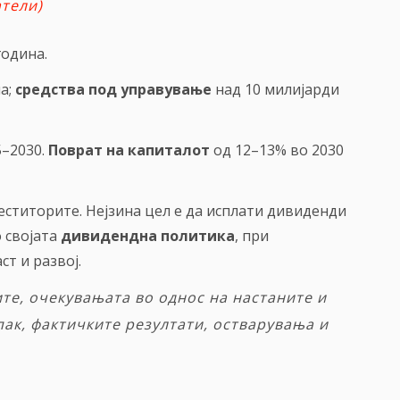
атели)
година.
на;
средства под управување
над 10 милијарди
5–2030.
Поврат на капиталот
од 12–13% во 2030
еститорите. Нејзина цел е да исплати дивиденди
о својата
дивидендна политика
, при
т и развој.
те, очекувањата во однос на настаните и
пак, фактичките резултати, остварувања и