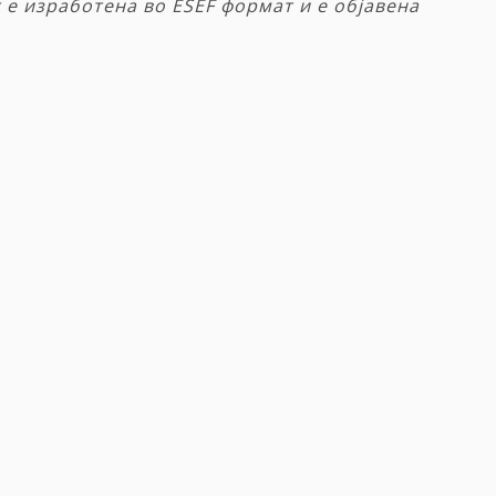
т
е
изработена
во
ESEF
формат
и
е
објавена