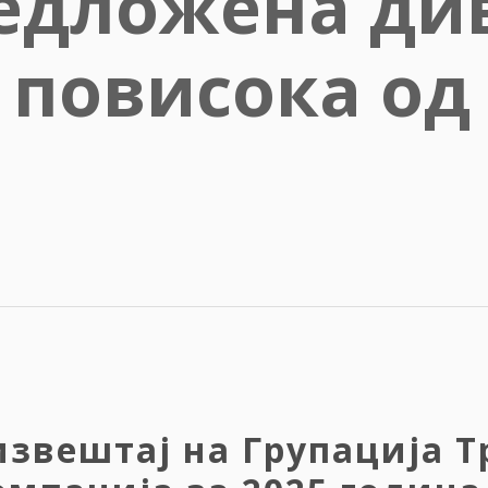
едложена ди
% повисока од
звештај на Групација Т