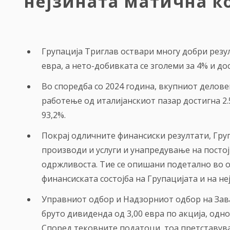
нејзината матична к
Групација Триглав оствари многу добри резу
евра, а нето-добивката се зголеми за 4% и до
Во споредба со 2024 година, вкупниот деловен
работење од италијанскиот пазар достигна 2
93,2%.
Покрај одличните финансиски резултати, Груп
производи и услуги и унапредување на посто
одржливоста. Тие се опишани подетално во 
финансиската состојба на Групацијата и на н
Управниот одбор и Надзорниот одбор на Зав
бруто дивиденда од 3,00 евра по акција, одн
Според тековните податоци, тоа претставува