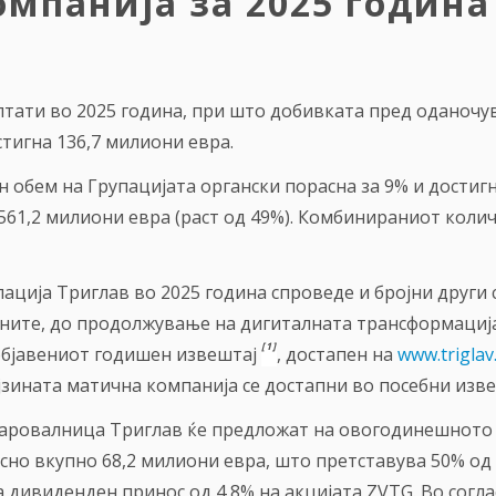
омпанија за 2025 година
лтати во 2025 година, при што добивката пред оданочув
стигна 136,7 милиони евра.
 обем на Групацијата органски порасна за 9% и достигна
.561,2 милиони евра (раст од 49%). Комбинираниот коли
ација Триглав во 2025 година спроведе и бројни други 
јните, до продолжување на дигиталната трансформација
[1]
објавениот годишен извештај
, достапен на
www.triglav
ејзината матична компанија се достапни во посебни изв
аровалница Триглав ќе предложат на овогодинешното 
осно вкупно 68,2 милиони евра, што претставува 50% од 
 дивиденден принос од 4,8% на акцијата ZVTG. Во согл