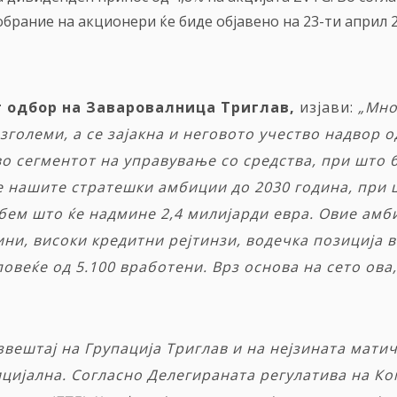
рание на акционери ќе биде објавено на 23-ти април 2
т одбор на Заваровалница Триглав,
изјави:
„Мно
 зголеми, а се зајакна и неговото учество надвор
во сегментот на управување со средства, при што
ме нашите стратешки амбиции до 2030 година, при
бем што ќе надмине 2,4 милијарди евра. Овие амб
ини, високи кредитни рејтинзи, водечка позиција 
веќе од 5.100 вработени. Врз основа на сето ова,
звештај
на
Групација
Триглав
и
на
нејзината
мати
цијална
.
Согласно
Делегираната
регулатива
на
Ко