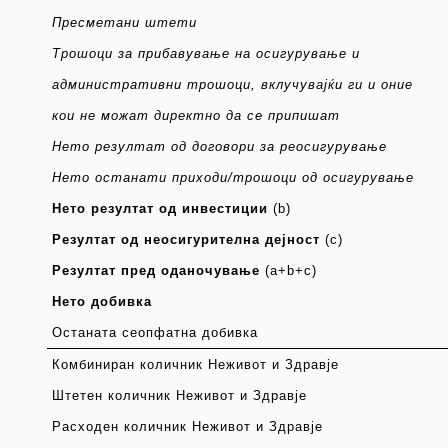
Пресметани штети
Трошоци за прибавува
ње
на осигурување и
административни трошоци, вклучувајќи ги и оние
кои не можат директно да се припишат
Нето резултат од договори за реосигурување
Нето останати приходи/трошоци од осигурување
Нето резултат од инвестиции
(b)
Резултат од неосигурителна дејност
(c)
Резултат пред оданочување
(a+b+c)
Нето добивка
Останата сеопфатна добивка
Комбиниран количник Неживот и Здравје
Штетен количник Неживот и Здравје
Расходен количник Неживот и Здравје