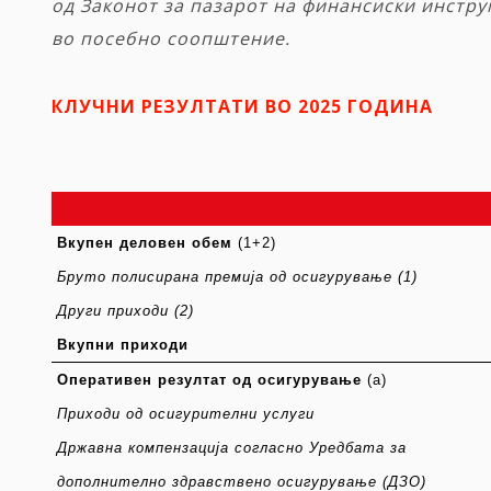
од
Законот
за
пазарот
на
финансиски
инстру
во
посебно
соопштение
.
КЛУЧНИ РЕЗУЛТАТИ ВО 2025 ГОДИНА
Вкупен деловен обем
(1+2)
Бруто полисирана премија од осигурување
(1)
Други приходи
(2)
Вкупни приходи
Оперативен резултат од осигурување
(a)
Приходи од осигурителни услуги
Државна компензација согласно Уредбата за
дополнително здравствено осигурување (ДЗО)