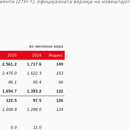
менти
(ZTFI-1),
официјалната
верзија
на
извештајо
во милиони евра
2025
2024
Индекс
2,561.2
1,717.6
149
2,475.0
1,622.3
153
86.1
95.4
90
1,694.7
1,393.2
122
122.5
97.5
126
1,608.8
1,298.0
124
0.0
11.0