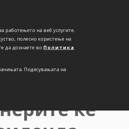
а работењето на веб услугите.
ОНЛАЈН
ПРИЈАВИ ШТЕТА
уство, полесно користење на
те да дознаете во
Политика
олачињата. Подесувањата на
остварени
онерите ќе