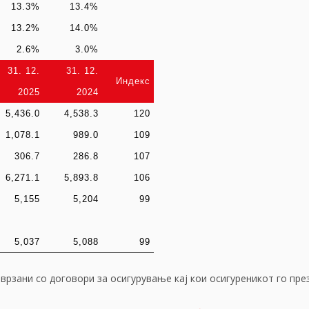
13.3%
13.4%
13.2%
14.0%
2.6%
3.0%
31. 12.
31. 12.
Индекс
2025
2024
5,436.0
4,538.3
120
1,078.1
989.0
109
306.7
286.8
107
6,271.1
5,893.8
106
5,155
5,204
99
5,037
5,088
99
рзани со договори за осигурување кај кои осигуреникот го пре