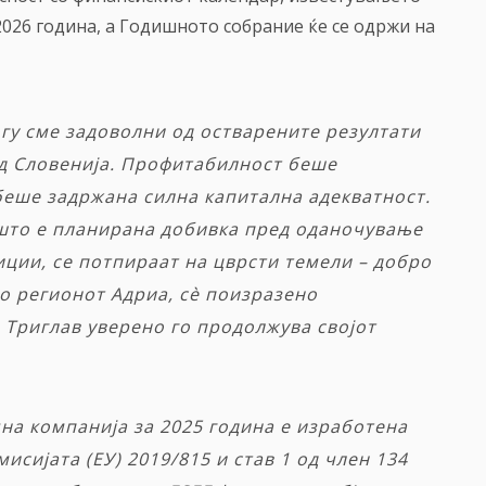
026 година, а Годишното собрание ќе се одржи на
гу сме задоволни од
остварените резултати
 од Словенија. Профитабилност беше
 беше задржана силна капитална адекватност.
 што е планирана добивка пред оданочување
иции, се потпираат на цврсти темели – добро
во
регионот Адриа, сè поизразено
 Триглав уверено го продолжува својот
чна
компанија
за
2025
година
е
изработена
мисијата
(
ЕУ
) 2019/815
и
став
1
од
член
134