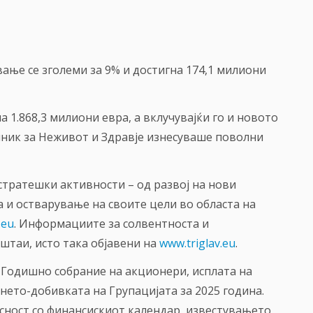
ање се зголеми за 9% и достигна 174,1 милиони
 1.868,3 милиони евра, а вклучувајќи го и новото
чник за Неживот и Здравје изнесуваше поволни
стратешки активности – од развој на нови
 и остварување на своите цели во областа на
.eu
. Информациите за солвентноста и
ештаи, исто така објавени на
www.triglav.eu
.
Годишно собрание на акционери, исплата на
нето-добивката на Групацијата за 2025 година.
асност со финансискиот календар, известувањето