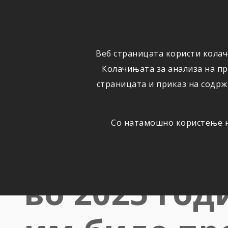
ФИЗИЧКИ
ПРАВНИ
ЛИЦА
ЛИЦА
Веб страницата користи колач
ОСИГУРУВАЊЕ
ШТЕТИ
Колачињата за анализа на п
страницата и приказ на содрж
Со натамошно користење на
Многу добр
во 2025 год