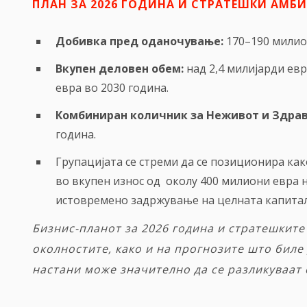
ПЛАН ЗА 2026 ГОДИНА И СТРАТЕШКИ АМБ
Добивка пред оданочување:
170–190 милион
Вкупен
деловен обем
:
над 2,4 милијарди евр
евра во 2030 година.
Комбиниран количник за
Неживот
и
Здрав
година.
Групацијата се стреми да се позиционира как
во вкупен износ од околу 400 милиони евра н
истовремено задржување на целната капиталн
Бизнис-планот за 2026 година и стратешките
околностите, како и на прогнозите што биле
настани може значително да се разликуваат