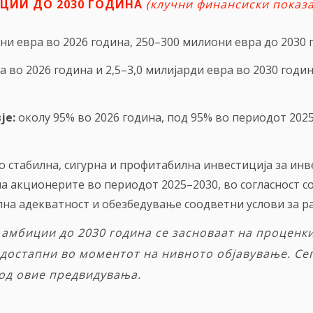
ИЦИИ ДО 2030 ГОДИНА
(клучни финансиски показ
и евра во 2026 година, 250–300 милиони евра до 2030 
а во 2026 година и 2,5–3,0 милијарди евра во 2030 годи
је
:
околу 95% во 2026 година, под 95% во периодот 202
о стабилна, сигурна и профитабилна инвестиција за инв
а акционерите во периодот 2025–2030, во согласност с
а адекватност и обезбедување соодветни услови за рас
 амбиции до 2030 година се засноваат на проценки
 достапни во моментот на нивното објавување. Се
 од овие
предвидувања
.