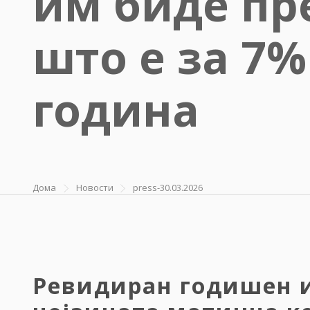
им биде пр
што е за 7
година
Дома
Новости
press-30.03.2026
Ревидиран годишен и