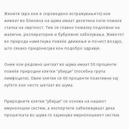
Жените (врз кои е спроведено истражувањето) кои
живеат во близина на шума имаат десетина пати помала
стапка на смртност. Тие се главно помалку подложни на
малигни, респираторни и бубрежни заболувања. Животот
во природа наметнува повеќе движење и почист воздух,
што секако придонесува кон подобро здравје.
Оние кои редовно шетаат во шума имаат 50 проценти
повеќе природни клетки “убијци” (посебна група
лимфоцити). Овие клетки се 60 проценти поактивни кај
луѓето кои често шетаат во шума.
Природните клетки “убијци” се основа на нашиот
имунолошки систем, а експертите забележуваат дека
прошетката во шума го зајакнува имунолошкиот систем.