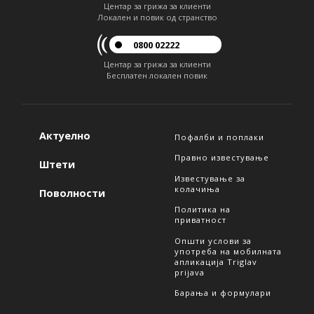
Центар за грижа за клиенти
Локален и повик од странство
0800 02222
Центар за грижа за клиенти
Бесплатен локален повик
Актуелно
Пофалби и поплаки
Правно известување
Штети
Известување за
колачиња
Поволности
Политика на
приватност
Општи услови за
употреба на мобилната
апликација Triglav
prijava
Барања и формулари