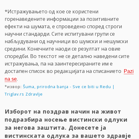
*Истражувањето од кое се користени
горенаведените информации за позитивните
ефекти на шумата, е спроведено според строги
научни стандарди. Сите испитувани групи се
набљудувани од научници во шумски и нешумски
средини. Конечните наоди се резултат на овие
споредби. Во текстот не се детално наведени сите
истражувања, па на заинтересираните им е
достапен список во редакцијата на списанието
Pazi
.
na se
*извор:
Šuma, prirodna banja - Sve ce biti u Redu |
Triglav.rs Zdravlje
Изборот на поздрав начин на живот
подразбира носење вистински одлуки
за негова заштита. Донесете ја
вистинската одлука за вашето здравје