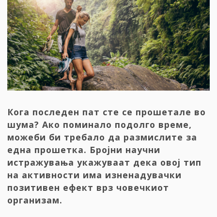
Кога последен пат сте се прошетале во
шума? Ако поминало подолго време,
можеби би требало да размислите за
една прошетка. Бројни научни
истражувања укажуваат дека овој тип
на активности има изненадувачки
позитивен ефект врз човечкиот
организам.