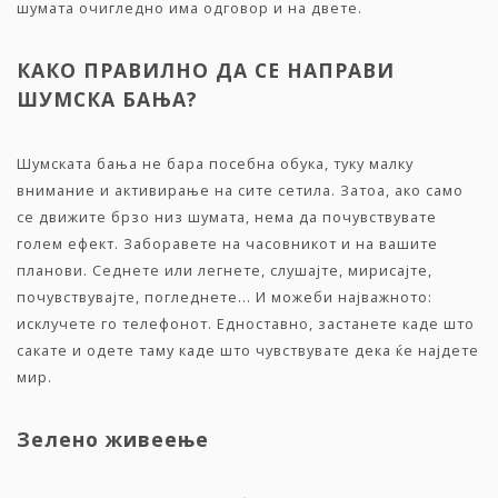
шумата очигледно има одговор и на двете.
КАКО ПРАВИЛНО ДА СЕ НАПРАВИ
ШУМСКА БАЊА?
Шумската бања не бара посебна обука, туку малку
внимание и активирање на сите сетила. Затоа, ако само
се движите брзо низ шумата, нема да почувствувате
голем ефект. Заборавете на часовникот и на вашите
планови. Седнете или легнете, слушајте, мирисајте,
почувствувајте, погледнете... И можеби најважното:
исклучете го телефонот. Едноставно, застанете каде што
сакате и одете таму каде што чувствувате дека ќе најдете
мир.
Зелено живеење