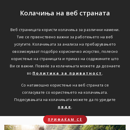
Колачиња на веб страната
Веб страницата користи колачиња за различни намени.
Како природата влијае
Тие се првенствено важни за работењето на веб
услугите. Колачињата за анализа на пребарувањето
на вашето здравје?
овозможуваат подобро корисничко искуство, полесно
користење на страницата и приказ на содржините што
Ви се важни. Повеќе за колачињата можете да дознаете
Дома
Новости
Како природата влијае на вашето
здравје?
во
Политика за приватност
.
Со натамошно користење на веб страната се
согласувате со користењето на колачињата.
Подесувањата на колачињата можете да го уредите
Шумата е природна бања
овде
.
ПРИФАЌАМ СЀ