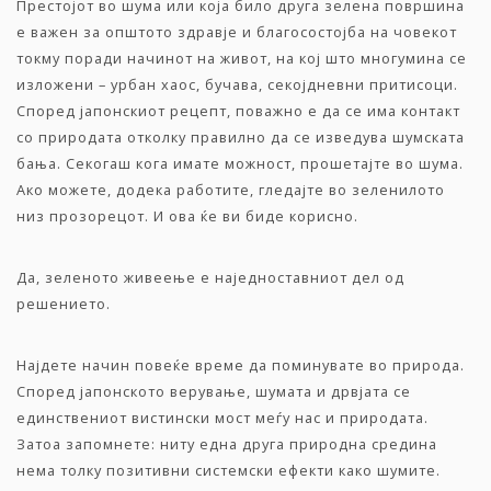
Престојот во шума или која било друга зелена површина
е важен за општото здравје и благосостојба на човекот
токму поради начинот на живот, на кој што многумина се
изложени – урбан хаос, бучава, секојдневни притисоци.
Според јапонскиот рецепт, поважно е да се има контакт
со природата отколку правилно да се изведува шумската
бања. Секогаш кога имате можност, прошетајте во шума.
Ако можете, додека работите, гледајте во зеленилото
низ прозорецот. И ова ќе ви биде корисно.
Да, зеленото живеење е наједноставниот дел од
решението.
Најдете начин повеќе време да поминувате во природа.
Според јапонското верување, шумата и дрвјата се
единствениот вистински мост меѓу нас и природата.
Затоа запомнете: ниту една друга природна средина
нема толку позитивни системски ефекти како шумите.