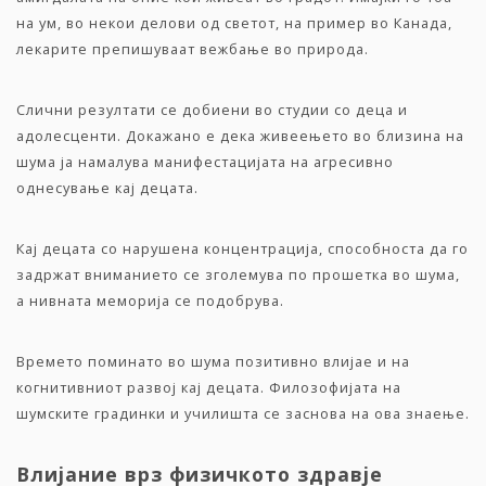
на ум, во некои делови од светот, на пример во Канада,
лекарите препишуваат вежбање во природа.
Слични резултати се добиени во студии со деца и
адолесценти. Докажано е дека живеењето во близина на
шума ја намалува манифестацијата на агресивно
однесување кај децата.
Кај децата со нарушена концентрација, способноста да го
задржат вниманието се зголемува по прошетка во шума,
а нивната меморија се подобрува.
Времето поминато во шума позитивно влијае и на
когнитивниот развој кај децата. Филозофијата на
шумските градинки и училишта се заснова на ова знаење.
Влијание врз физичкото здравје