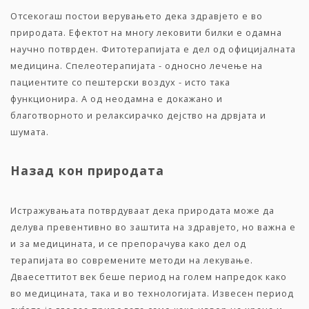
Отсекогаш постои верувањето дека здравјето е во
природата. Ефектот на многу лековити билки е одамна
научно потврден. Фитотерапијата е дел од официјалната
медицина. Спелеотерапијата - односно лечење на
пациентите со пештерски воздух - исто така
функционира. А од неодамна е докажано и
благотворното и релаксирачко дејство на дрвјата и
шумата.
Назад кон природата
Истражувањата потврдуваат дека природата може да
делува превентивно во заштита на здравјето, но важна е
и за медицината, и се препорачува како дел од
терапијата во современите методи на лекување.
Дваесеттитот век беше период на голем напредок како
во медицината, така и во технологијата. Извесен период