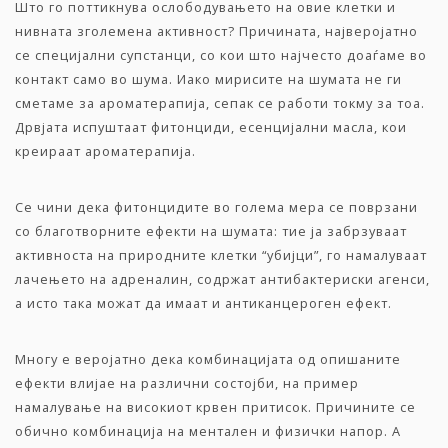
Што го поттикнува ослободувањето на овие клетки и
нивната зголемена активност? Причината, најверојатно
се специјални супстанци, со кои што најчесто доаѓаме во
контакт само во шума. Иако мирисите на шумата не ги
сметаме за ароматерапија, сепак се работи токму за тоа.
Дрвјата испуштаат фитонциди, есенцијални масла, кои
креираат ароматерапија.
Се чини дека фитонцидите во голема мера се поврзани
со благотворните ефекти на шумата: тие ја забрзуваат
активноста на природните клетки “убијци”, го намалуваат
лачењето на адреналин, содржат антибактериски агенси,
а исто така можат да имаат и антиканцероген ефект.
Многу е веројатно дека комбинацијата од опишаните
ефекти влијае на различни состојби, на пример
намалување на високиот крвен притисок. Причините се
обично комбинација на ментален и физички напор. А