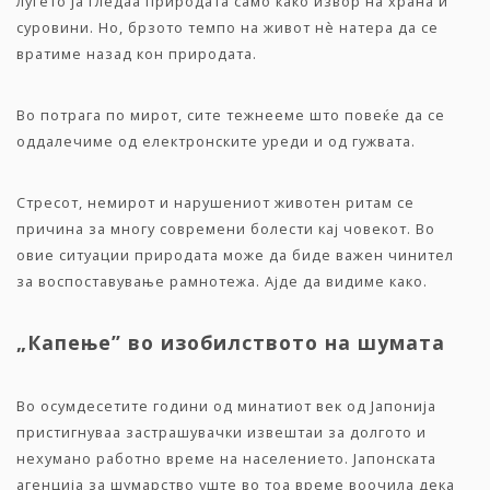
луѓето ја гледаа природата само како извор на храна и
суровини. Но, брзото темпо на живот нè натера да се
вратиме назад кон природата.
Во потрага по мирот, сите тежнееме што повеќе да се
оддалечиме од електронските уреди и од гужвата.
Стресот, немирот и нарушениот животен ритам се
причина за многу современи болести кај човекот. Во
овие ситуации природата може да биде важен чинител
за воспоставување рамнотежа. Ајде да видиме како.
„Капење” во изобилството на шумата
Во осумдесетите години од минатиот век од Јапонија
пристигнуваа застрашувачки извештаи за долгото и
нехумано работно време на населението. Јапонската
агенција за шумарство уште во тоа време воочила дека