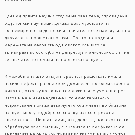
Една од првите научни студии на оваа тема, спроведена
од јапонски научници, докажа дека чувството на
вознемиреност и депресија значително се намалуваат по
двочасовна прошетка во шума. Тоа го потврдија и
мерењата на деловите од мозокот, кои што се
активираат во состојби на депресија и анксиозност, а тие
се значително помали по прошетка во шума.
И можеби она што е најинтересно: прошетката имала
посилен ефект врз оние кои доживеале поголем стрес во
животот, отколку врз оние кои доживеале умерен стрес.
Затоа и не е изненадување што едно германско
истражување покажа дека луѓето кои живеат во близина
на шума многу подобро се справуваат со стресот и
анксиозноста. Нивната амигдала, делот од мозокот кој ги
обработува овие емоции, е значително поефикасна од
амигдалата на оние кои живеат во градот. Имајќи го тоа