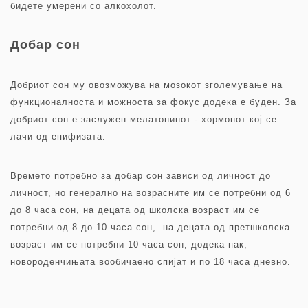
бидете умерени со алкохолот.
Добар сон
Добриот сон му овозможува на мозокот зголемување на
функционалноста и можноста за фокус додека е буден. За
добриот сон е заслужен мелатонинот - хормонот кој се
лачи од епифизата.
Времето потребно за добар сон зависи од личност до
личност, но генерално на возрасните им се потребни од 6
до 8 часа сон, на децата од школска возраст им се
потребни од 8 до 10 часа сон, на децата од претшколска
возраст им се потребни 10 часа сон, додека пак,
новороденчињата вообичаено спијат и по 18 часа дневно.