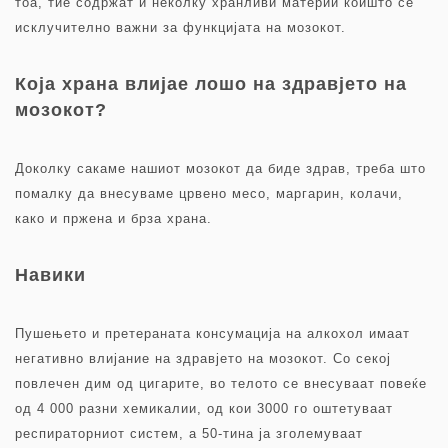
тоа, тие содржат и неколку хранливи материи коишто се
исклучително важни за функцијата на мозокот.
Која храна влијае лошо на здравјето на
мозокот?
Доколку сакаме нашиот мозокот да биде здрав, треба што
помалку да внесуваме црвено месо, маргарин, колачи,
како и пржена и брза храна.
Навики
Пушењето и претераната конcумација на алкохол имаат
негативно влијание на здравјето на мозокот. Со секој
повлечен дим од цигарите, во телото се внесуваат повеќе
од 4 000 разни хемикалии, од кои 3000 го оштетуваат
респираторниот систем, а 50-тина ја зголемуваат