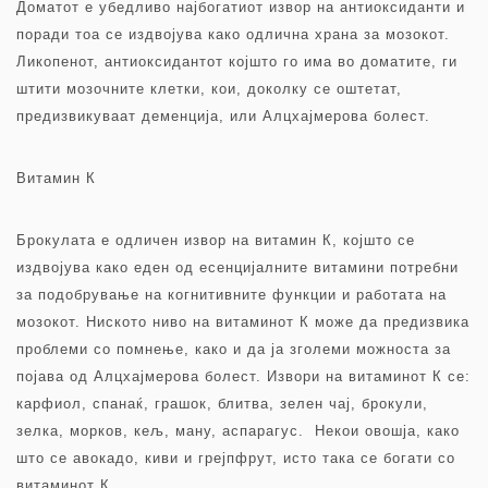
Доматот е убедливо најбогатиот извор на антиоксиданти и
поради тоа се издвојува како одлична храна за мозокот.
Ликопенот, антиоксидантот којшто го има во доматите, ги
штити мозочните клетки, кои, доколку се оштетат,
предизвикуваат деменција, или Алцхајмерова болест.
Витамин К
Брокулата е одличен извор на витамин К, којшто се
издвојува како еден од есенцијалните витамини потребни
за подобрување на когнитивните функции и работата на
мозокот. Ниското ниво на витаминот К може да предизвика
проблеми со помнење, како и да ја зголеми можноста за
појава од Алцхајмерова болест. Извори на витаминот К се:
карфиол, спанаќ, грашок, блитва, зелен чај, брокули,
зелка, морков, кељ, ману, аспарагус. Некои овошја, како
што се авокадо, киви и грејпфрут, исто така се богати со
витаминот К.