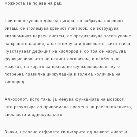
можноста за појава на рак.
При повлекување дим од цигара, се забрзува срцевиот
ритам, се зголемува крвниот притисок, се возбудува
автономниот нервен систем, се предизвикува затегнување
на крвните садови, а се отежнува и дишењето, сите ткива
чувствуваат дефицит на кислород и со тоа се нарушува
функционирањето на целиот организам, а особено на
мозокот, на којшто за правилно функционирање, му е
потребна правилна циркулација и голема количина на
кислород.
Алкохолот, исто така, ја менува функцијата на мозокот,
што резултира со привремена промена на расположението,
свесноста и однесувањето.
Значи, целосно отфрлете ги цигарите од вашиот живот и