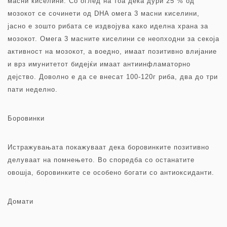
масни киселини. Со оглед на тоа дека дури 25 % од
мозокот се сочинети од DHA омега 3 масни киселини,
јасно е зошто рибата се издвојува како иделна храна за
мозокот. Омега 3 масните киселини се неопходни за секоја
активност на мозокот, а воедно, имаат позитивно влијание
и врз имунитетот бидејќи имаат антиинфламаторно
дејство. Доволно е да се внесат 100-120г риба, два до три
пати неделно.
Боровинки
Истражувањата покажуваат дека боровинките позитивно
делуваат на помнењето. Во споредба со останатите
овошја, боровинките се особено богати со антиоксиданти.
Домати