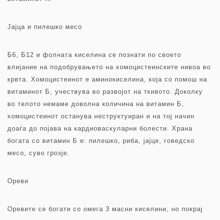
Јајца и пилешко месо
Б6, Б12 и фолната киселина се познати по своето
влијание на подобрувањето на хомоцистеинските нивоа во
крвта. Хомоцистеинот е аминокиселина, која со помош на
витаминот Б, учествува во развојот на ткивото. Доколку
во телото немаме доволна количина на витамин Б,
хомоцистеинот останува неструктуиран и на тој начин
доаѓа до појава на кардиоваскуларни болести. Храна
богата со витамин Б е: пилешко, риба, јајце, говедско
месо, суво грозје.
Ореви
Оревите се богати со омега 3 масни киселини, но покрај