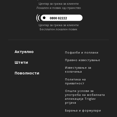
Центар за грижа за клиенти
Локален и повик од странство
0800 02222
Центар за грижа за клиенти
Бесплатен локален повик
Актуелно
Пофалби и поплаки
Правно известување
Штети
Известување за
колачиња
Поволности
Политика на
приватност
Општи услови за
употреба на мобилната
апликација Triglav
prijava
Барања и формулари