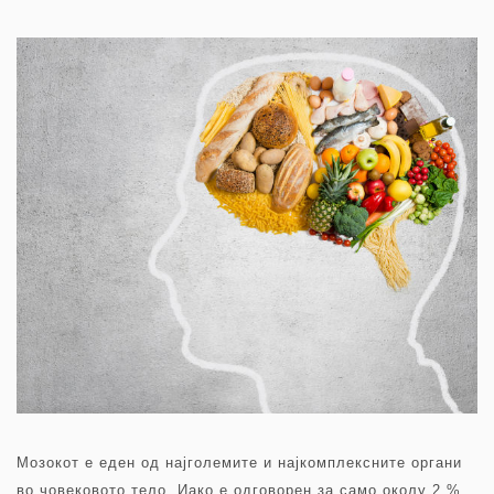
Мозокот е еден од најголемите и најкомплексните органи
во човековото тело. Иако е одговорен за само околу 2 %