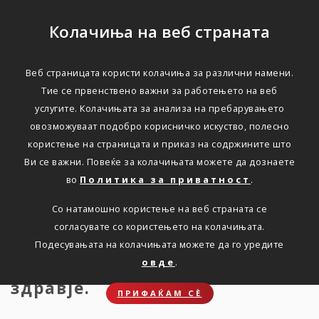
Колачиња на веб страната
Веб страницата користи колачиња за различни намени.
Совети за подобро
Тие се првенствено важни за работењето на веб
услугите. Колачињата за анализа на пребарувањето
мозочно здравје
овозможуваат подобро корисничко искуство, полесно
користење на страницата и приказ на содржините што
Ви се важни. Повеќе за колачињата можете да дознаете
Дома
Новости
СОВЕТИ ЗА ПОДОБРУВАЊЕ НА
МОЗОЧНОТО ЗДРАВЈЕ
во
Политика за приватност
.
Со натамошно користење на веб страната се
согласувате со користењето на колачињата.
Подесувањата на колачињата можете да го уредите
Прочитајте неколку совети за
овде
.
подобрување на мозочното
здравје.
ПРИФАЌАМ СЀ