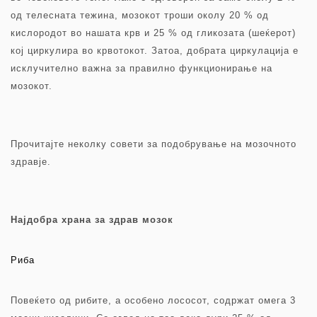
од телесната тежина, мозокот троши околу 20 % од
кислородот во нашата крв и 25 % од гликозата (шеќерот)
кој циркулира во крвотокот. Затоа, добрата циркулација е
исклучително важна за правилно функционирање на
мозокот.
Прочитајте неколку совети за подобрување на мозочното
здравје.
Најдобра храна за здрав мозок
Риба
Повеќето од рибите, a особено лососот, содржат омега 3